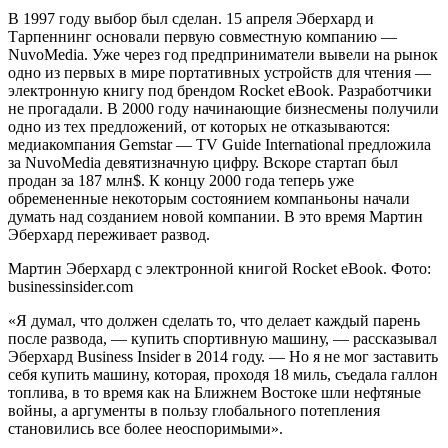
В 1997 году выбор был сделан. 15 апреля Эберхард и
Тарпеннинг основали первую совместную компанию —
NuvoMedia. Уже через год предприниматели вывели на рынок
одно из первых в мире портативных устройств для чтения —
электронную книгу под брендом Rocket eBook. Разработчики
не прогадали. В 2000 году начинающие бизнесмены получили
одно из тех предложений, от которых не отказываются:
медиакомпания Gemstar — TV Guide International предложила
за NuvoMedia девятизначную цифру. Вскоре стартап был
продан за 187 млн$. К концу 2000 года теперь уже
обремененные некоторым состоянием компаньоны начали
думать над созданием новой компании. В это время Мартин
Эберхард переживает развод.
Мартин Эберхард с электронной книгой Rocket eBook. Фото:
businessinsider.com
«Я думал, что должен сделать то, что делает каждый парень
после развода, — купить спортивную машину, — рассказывал
Эберхард Business Insider в 2014 году. — Но я не мог заставить
себя купить машину, которая, проходя 18 миль, съедала галлон
топлива, в то время как на Ближнем Востоке шли нефтяные
войны, а аргументы в пользу глобального потепления
становились все более неоспоримыми».