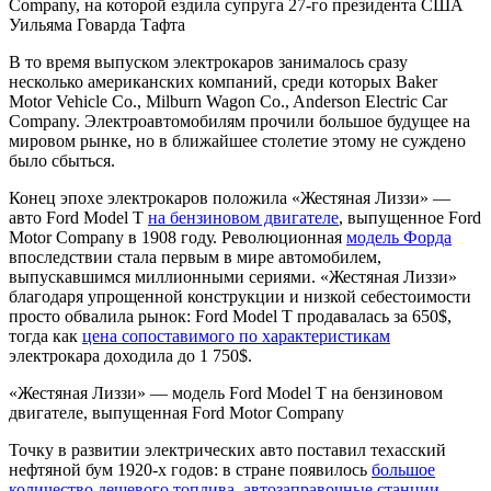
Company, на которой ездила супруга 27-го президента США
Уильяма Говарда Тафта
В то время выпуском электрокаров занималось сразу
несколько американских компаний, среди которых Baker
Motor Vehicle Co., Milburn Wagon Co., Anderson Electric Car
Company. Электроавтомобилям прочили большое будущее на
мировом рынке, но в ближайшее столетие этому не суждено
было сбыться.
Конец эпохе электрокаров положила «Жестяная Лиззи» —
авто Ford Model T
на бензиновом двигателе
, выпущенное Ford
Motor Company в 1908 году. Революционная
модель Форда
впоследствии стала первым в мире автомобилем,
выпускавшимся миллионными сериями. «Жестяная Лиззи»
благодаря упрощенной конструкции и низкой себестоимости
просто обвалила рынок: Ford Model T продавалась за 650$,
тогда как
цена сопоставимого по характеристикам
электрокара доходила до 1 750$.
«Жестяная Лиззи» — модель Ford Model T на бензиновом
двигателе, выпущенная Ford Motor Company
Точку в развитии электрических авто поставил техасский
нефтяной бум 1920-х годов: в стране появилось
большое
количество дешевого топлива
,
автозаправочные станции