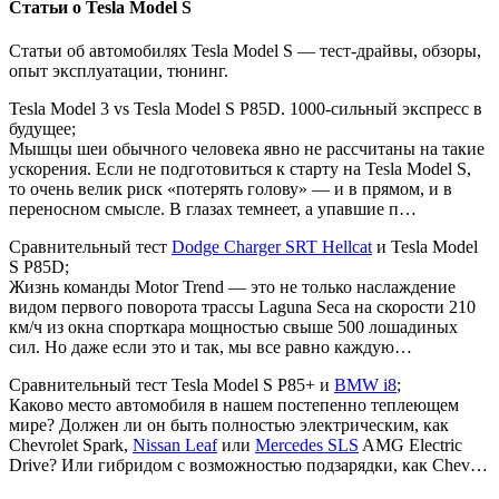
Статьи о Tesla Model S
Статьи об автомобилях Tesla Model S — тест-драйвы, обзоры,
опыт эксплуатации, тюнинг.
Tesla Model 3 vs Tesla Model S P85D. 1000-сильный экспресс в
будущее;
Мышцы шеи обычного человека явно не рассчитаны на такие
ускорения. Если не подготовиться к старту на Tesla Model S,
то очень велик риск «потерять голову» — и в прямом, и в
переносном смысле. В глазах темнеет, а упавшие п…
Сравнительный тест
Dodge Charger SRT Hellcat
и Tesla Model
S P85D;
Жизнь команды Motor Trend — это не только наслаждение
видом первого поворота трассы Laguna Seca на скорости 210
км/ч из окна спорткара мощностью свыше 500 лошадиных
сил. Но даже если это и так, мы все равно каждую…
Сравнительный тест Tesla Model S P85+ и
BMW i8
;
Каково место автомобиля в нашем постепенно теплеющем
мире? Должен ли он быть полностью электрическим, как
Chevrolet Spark,
Nissan Leaf
или
Mercedes SLS
AMG Electric
Drive? Или гибридом с возможностью подзарядки, как Chev…