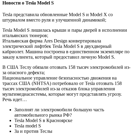
Новости о Tesla Model S
Tesla представила обновленные Model S и Model X со
штурвалом вместо руля и улучшенной динамикой;
Tesla Model S лишилась крыши и пары дверей в исполнении
итальянских тюнеров;
Итальянская фирма Ares Design конвертировала
электрический лифтбек Tesla Model S в двухдверный
кабриолет. Машина построена в единственном экземпляре по
заказу клиента, который предоставил личную Model S.
В США Теслу обязали отозвать 158 тысяч электромобилей из-
за опасного дефекта;
Национальное управление безопасностью движения на
трассах США (NHTSA) потребовало от Tesla отозвать 158
тысяч электромобилей из-за отказов блока управления
мультимедиасистемы, которые могут представлять угрозу.
Речь идет…
Заполнят ли электромобили большую часть
автомобильного рынка РФ?
Tesla Model S в Красноярске
Tesla model S
За и против Теслы