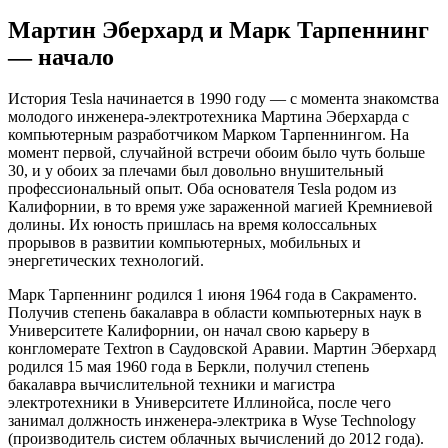
Мартин Эберхард и Марк Тарпеннинг
— начало
История Tesla начинается в 1990 году — с момента знакомства
молодого инженера-электротехника Мартина Эберхарда с
компьютерным разработчиком Марком Тарпеннингом. На
момент первой, случайной встречи обоим было чуть больше
30, и у обоих за плечами был довольно внушительный
профессиональный опыт. Оба основателя Tesla родом из
Калифорнии, в то время уже зараженной магией Кремниевой
долины. Их юность пришлась на время колоссальных
прорывов в развитии компьютерных, мобильных и
энергетических технологий.
Марк Тарпеннинг родился 1 июня 1964 года в Сакраменто.
Получив степень бакалавра в области компьютерных наук в
Университете Калифорнии, он начал свою карьеру в
конгломерате Textron в Саудовской Аравии. Мартин Эберхард
родился 15 мая 1960 года в Беркли, получил степень
бакалавра вычислительной техники и магистра
электротехники в Университете Иллинойса, после чего
занимал должность инженера-электрика в Wyse Technology
(производитель систем облачных вычислений до 2012 года).