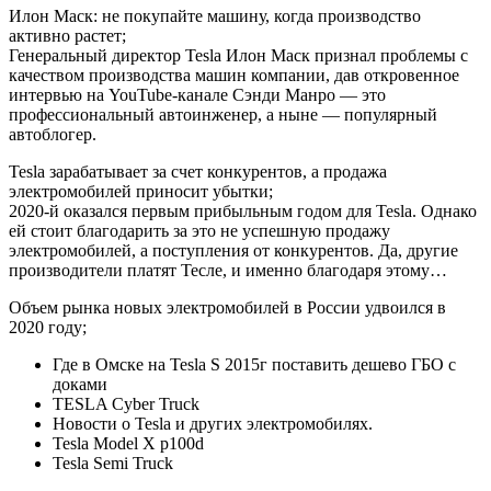
Илон Маск: не покупайте машину, когда производство
активно растет;
Генеральный директор Tesla Илон Маск признал проблемы с
качеством производства машин компании, дав откровенное
интервью на YouTube-канале Сэнди Манро — это
профессиональный автоинженер, а ныне — популярный
автоблогер.
Tesla зарабатывает за счет конкурентов, а продажа
электромобилей приносит убытки;
2020-й оказался первым прибыльным годом для Tesla. Однако
ей стоит благодарить за это не успешную продажу
электромобилей, а поступления от конкурентов. Да, другие
производители платят Тесле, и именно благодаря этому…
Объем рынка новых электромобилей в России удвоился в
2020 году;
Где в Омске на Tesla S 2015г поставить дешево ГБО с
доками
TESLA Cyber Truck
Новости о Tesla и других электромобилях.
Tesla Model X p100d
Tesla Semi Truck