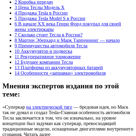
2 Коробка передач
3 Цена Теслы Модель Х
4 Продажа Tesla в России
5 Продажа Tesla Model S в России
6 В начале XX века Генри Форд покупал для своей
жены электрокары
7 Сколько стоит Тесла в России?
8 Мартин Эберхард и Марк Тарпеннинг — начало
9 Преимущества автомобиля Тесла
10 Аккумулятор и подвеска
11 Рекуперативное торможение
12 Будущее компании Тесла
13 Платформа из аккумуляторных батарей
14 Особенности «заправки» электромобиля
Мнения экспертов издания по этой
теме:
«Суперкар
на электрической тяге
— бредовая идея, но Маск
так не думал и создал Tesla»Главная особенность автомобиля
Тесла заключается в том, что он изначально, на уровне
концепции был задуман как суперкар, превосходящий
традиционные модели, оснащенные двигателями внутреннего
сгорания. Читать далее