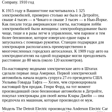
Company. 1910 год
К 1915 году в Вашингтоне насчитывалось 1 325
электромобилей, примерно столько же было в Детройте,
свыше 4 тысяч — в Чикаго и свыше 3 тысяч — в Нью-Йорке.
Как писали тогда американские газеты, настоящим лобби
электромобилей были женщины: электрооборудование было
чище, тише и в разы легче в управлении, чем паровое и тем
более бензиновое, которое извергало едкие пары и
запускалось с помощью рукоятки. Станции подзарядки для
электрокаров располагались преимущественно в
многочисленных городских автосалонах. К 1909 году авто на
электродвигателях на одной подзарядке могли преодолевать
расстояние до 80 миль (около 120 километров).
По-настоящему модными электрические авто в Штатах
сделали первые лица Америки. Первой электрический
автомобиль начала водить супруга 27-го президента США
Уильяма Говарда Тафта — Хелен, чем спровоцировала
настоящий бум продаж. Генри Форд, на тот момент
производивший свои бензиновые автомобили в Детройте,
покупал электрокары для своей жены Клары Джейн — она
предпочла их машинам, которые производил ее муж.
Модель The Detroit Electric производства Anderson Electric Car