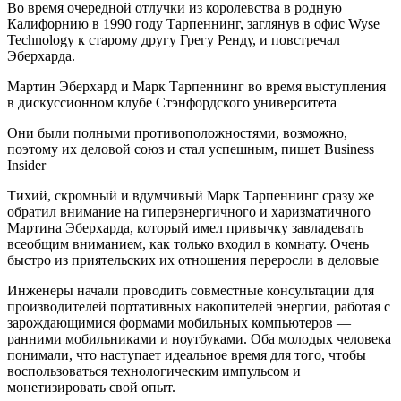
Во время очередной отлучки из королевства в родную
Калифорнию в 1990 году Тарпеннинг, заглянув в офис Wyse
Technology к старому другу Грегу Ренду, и повстречал
Эберхарда.
Мартин Эберхард и Марк Тарпеннинг во время выступления
в дискуссионном клубе Стэнфордского университета
Они были полными противоположностями, возможно,
поэтому их деловой союз и стал успешным, пишет Business
Insider
Тихий, скромный и вдумчивый Марк Тарпеннинг сразу же
обратил внимание на гиперэнергичного и харизматичного
Мартина Эберхарда, который имел привычку завладевать
всеобщим вниманием, как только входил в комнату. Очень
быстро из приятельских их отношения переросли в деловые
Инженеры начали проводить совместные консультации для
производителей портативных накопителей энергии, работая с
зарождающимися формами мобильных компьютеров —
ранними мобильниками и ноутбуками. Оба молодых человека
понимали, что наступает идеальное время для того, чтобы
воспользоваться технологическим импульсом и
монетизировать свой опыт.