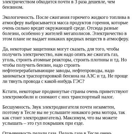
электричеством обходится почти в 3 раза дешевле, чем
бензином.
Экологичность. После сжигания горючего жидкого топлива в
атмосферу выбрасывается масса продуктов горения, которые
очень сильно вредят окружающей среде. Отсюда разные
болезни, особенно у жителей мегаполисов. Электричество в
этом плане не выдает никаких вредных веществ в атмосферу.
Да, некоторые защитники могут сказать, для того, чтобы
получить электричество, нам надо опять же сжигать газ,
уголь, строить атомные реакторы, строить плотины и тд. Но
чтобы получить бензин, надо строить
нефтеперерабатывающие заводы, нефтепроводы, надо
заниматься траспортировкой бензина на АЗС и тд. Не проще
ли тянуть провода с какой-нибудь ГЭС?
Кстати, некоторые продвинутые страны очень приветствуют
электромобили и снимают с них транспортный налог.
Бесшумность. Звук электродвигателя почти незаметен,
поэтому в Тесле вы не услышите никакого рева мотора, так
как стоит электродвигатель). Максимум, что вы можете
услышать – это гул покрышек при езде.
Отзывчивость педали газа. Педаль газа в Тесле очень