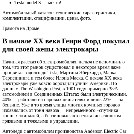
Tesla model S — мечта!
Автомобильный каталог: технические характеристики,
комплектации, спецификации, цены, фото.
Грамота на Дроме
В начале XX века Генри Форд покупал
для своей жены электрокары
Начиная рассказ об электромобилях, нельзя не вспомнить о
том, что этот рынок существовал и некоторое время даже
процветал задолго до Tesla, Мартина Эберхарда, Марка
Тарпеннинга и тем более Илона Маска. С начала XX века
электрокары уже вовсю бороздили улицы Америки. По
данным The Washington Post, в 1901 году примерно 38%
автомобилей в Соединенных Штатах были электрическими,
40% — работали на паровых двигателях и лишь 22% — на
бензине. Уже в то время улицы многих крупных городов
избавлялись от тонн навоза — непременного «спутника»
конных экипажей, а бензиновые авто считались слишком
грязными и тяжелыми в управлении.
Автоледи с автомобилем производства Anderson Electric Car