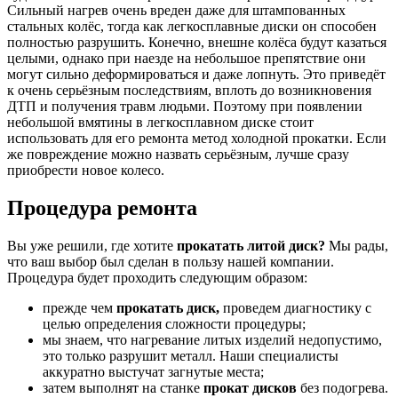
Сильный нагрев очень вреден даже для штампованных
стальных колёс, тогда как легкосплавные диски он способен
полностью разрушить. Конечно, внешне колёса будут казаться
целыми, однако при наезде на небольшое препятствие они
могут сильно деформироваться и даже лопнуть. Это приведёт
к очень серьёзным последствиям, вплоть до возникновения
ДТП и получения травм людьми. Поэтому при появлении
небольшой вмятины в легкосплавном диске стоит
использовать для его ремонта метод холодной прокатки. Если
же повреждение можно назвать серьёзным, лучше сразу
приобрести новое колесо.
Процедура ремонта
Вы уже решили, где хотите
прокатать литой диск?
Мы рады,
что ваш выбор был сделан в пользу нашей компании.
Процедура будет проходить следующим образом:
прежде чем
прокатать диск,
проведем диагностику с
целью определения сложности процедуры;
мы знаем, что нагревание литых изделий недопустимо,
это только разрушит металл. Наши специалисты
аккуратно выстучат загнутые места;
затем выполнят на станке
прокат дисков
без подогрева.