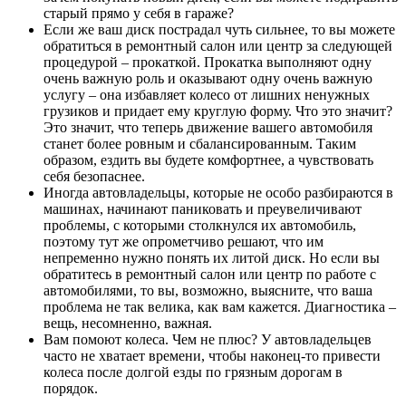
старый прямо у себя в гараже?
Если же ваш диск пострадал чуть сильнее, то вы можете
обратиться в ремонтный салон или центр за следующей
процедурой – прокаткой. Прокатка выполняют одну
очень важную роль и оказывают одну очень важную
услугу – она избавляет колесо от лишних ненужных
грузиков и придает ему круглую форму. Что это значит?
Это значит, что теперь движение вашего автомобиля
станет более ровным и сбалансированным. Таким
образом, ездить вы будете комфортнее, а чувствовать
себя безопаснее.
Иногда автовладельцы, которые не особо разбираются в
машинах, начинают паниковать и преувеличивают
проблемы, с которыми столкнулся их автомобиль,
поэтому тут же опрометчиво решают, что им
непременно нужно понять их литой диск. Но если вы
обратитесь в ремонтный салон или центр по работе с
автомобилями, то вы, возможно, выясните, что ваша
проблема не так велика, как вам кажется. Диагностика –
вещь, несомненно, важная.
Вам помоют колеса. Чем не плюс? У автовладельцев
часто не хватает времени, чтобы наконец-то привести
колеса после долгой езды по грязным дорогам в
порядок.