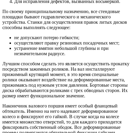
Для исправления дефектов, вызванных восьмеркой.
По своему принципиальному назначению, все стендовые
площадки бывают гидравлического и механического
устройства. Станки для осуществления правок литых дисков
способны выполнять следующее:
не допускают потерю гибкости;
осуществляют правку резиновых посадочных мест;
устранение вмятин небольшой глубины и при
незначительном радиусе.
Лучшим способом сделать это является осуществить прокатку
посредством зажимных роликов. На вал инсталлируют
прижимный крутящий момент, в это время специальные
ролики оказывают воздействие на деформированные места,
прижимаясь под нужным углом давления. Бортовые стороны
диска обрабатываются роликами с трех обводных сторон. Их
размер имеет функциональное значение.
Наконечник валового поршня имеет особый фланцевый
обтекатель. Именно на него надевают деформированное
колесо и фиксируют его гайкой. В случае когда на колесе
имеется множество отверстий, то для каждого приходится
фиксировать собственный ободок. Все деформированные
проемы подвергаются обязательной фиксации гайками.