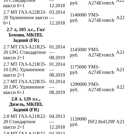
10 Стандартное
—
A22
руб.
А274Evotech
шасси 6+1
12.2018
2.7 MT ГАЗ-A22R33-
03.2014
1140000
УМЗ-
20 Удлиненное шасси
—
A22
руб.
А274Evotech
6+1
12.2018
2.7 л, 105 л.с., Газ/
Бензин, МКПП,
Задний (FR)
2.7 MT ГАЗ-A21R25-
01.2014
1145000
УМЗ-
20 LPG Стандартное
—
A21
руб.
А274Evotech
шасси 2+1
08.2019
2.7 MT ГАЗ-A21R35-
01.2014
1175000
УМЗ-
10 LPG Удлиненное
—
A21
руб.
А274Evotech
шасси 2+1
08.2019
2.7 MT ГАЗ-A22R35-
03.2014
1290000
УМЗ-
20 LPG Удлиненное
—
A22
руб.
А274Evotech
шасси 6+1
08.2019
2.8 л, 120 л.с.,
Дизель, МКПП,
Задний (FR)
2.8 MT ГАЗ-A21R22-
04.2013
1120000
20 Стандартное
—
ISF2.8s4129P
A21
руб.
шасси 2+1
12.2018
2.8 MT ГАЗ-A21R32-
04.2013