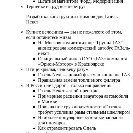
Штатная магнитола Форд. Модернизация
Терпенье и труд все перетрут
Разработка конструкции штампов для Газель
Некст
Купите велосипед — вы не пожалеете об этом,
если останетесь живы
На Московском автосалоне “Группа ГАЗ”
анонсировала коммерческий автобус ГАЗель-
некст
Официальный дилер ОАО «ГАЗ» компания
«Орион-Моторс» в Красноярске
Птице крылья, человеку разум
Газель Next — новый флагман концерна ГАЗ
Правильная замена топливного фильтра
В России нет дорог – только направления
Газель Некст – твой престиж!
Примерные расценки эвауатора автомобиля
в Москве
Повышение грузоподъемности «Газели»
требует усиления рамы стальным швеллером
Наиболее популярные кузовные запчасти
для иномарок
Как отремонтировать Опель