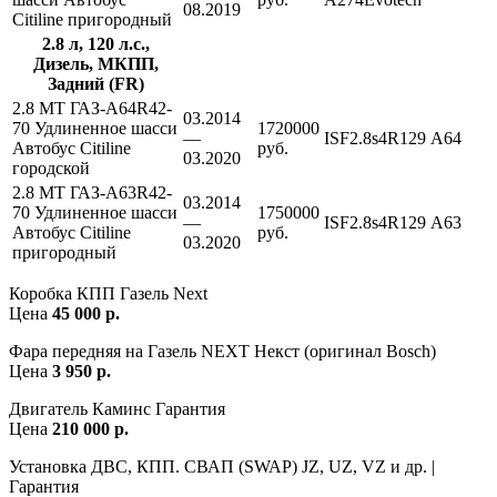
08.2019
Citiline пригородный
2.8 л, 120 л.с.,
Дизель, МКПП,
Задний (FR)
2.8 MT ГАЗ-A64R42-
03.2014
70 Удлиненное шасси
1720000
—
ISF2.8s4R129
A64
Автобус Citiline
руб.
03.2020
городской
2.8 MT ГАЗ-A63R42-
03.2014
70 Удлиненное шасси
1750000
—
ISF2.8s4R129
A63
Автобус Citiline
руб.
03.2020
пригородный
Коробка КПП Газель Next
Цена
45 000 р.
Фара передняя на Газель NEXT Некст (оригинал Bosch)
Цена
3 950 р.
Двигатель Каминс Гарантия
Цена
210 000 р.
Установка ДВС, КПП. СВАП (SWAP) JZ, UZ, VZ и др. |
Гарантия