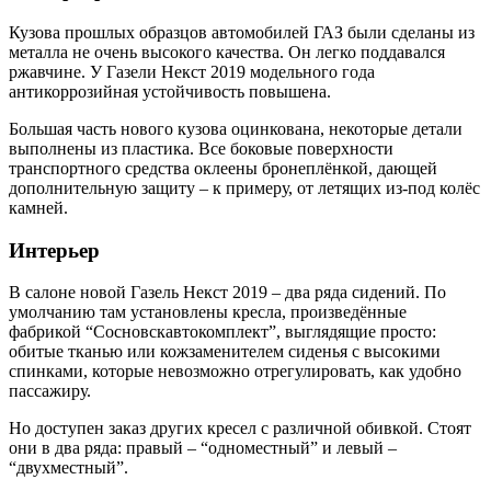
Кузова прошлых образцов автомобилей ГАЗ были сделаны из
металла не очень высокого качества. Он легко поддавался
ржавчине. У Газели Некст 2019 модельного года
антикоррозийная устойчивость повышена.
Большая часть нового кузова оцинкована, некоторые детали
выполнены из пластика. Все боковые поверхности
транспортного средства оклеены бронеплёнкой, дающей
дополнительную защиту – к примеру, от летящих из-под колёс
камней.
Интерьер
В салоне новой Газель Некст 2019 – два ряда сидений. По
умолчанию там установлены кресла, произведённые
фабрикой “Сосновскавтокомплект”, выглядящие просто:
обитые тканью или кожзаменителем сиденья с высокими
спинками, которые невозможно отрегулировать, как удобно
пассажиру.
Но доступен заказ других кресел с различной обивкой. Стоят
они в два ряда: правый – “одноместный” и левый –
“двухместный”.