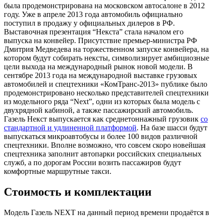
была продемонстрирована на московском автосалоне в 2012
году. Уже в апреле 2013 года автомобиль официально
поступил в продажу у официальных дилеров в РФ.
Выставочная презентация “Некста” стала началом его
выпуска на конвейер. Присутствие премьер-министра РФ
Дмитрия Медведева на торжественном запуске конвейера, на
котором будут собирать нексты, символизирует амбициозные
цели выхода на международный рынок новой модели. В
сентябре 2013 года на международной выставке грузовых
автомобилей и спецтехники «КомТранс-2013» публике было
продемонстрировано несколько представителей спецтехники
из модельного ряда “Next”, одни из которых была модель с
двухрядной кабиной, а также пассажирский автомобиль.
Газель Некст выпускается как среднетоннажный грузовик
со
стандартной и удлиненной платформой
. На базе шасси будут
выпускаться микроавтобусы и более 100 видов различной
спецтехники. Вполне возможно, что совсем скоро новейшая
спецтехника заполнит автопарки российских специальных
служб, а по дорогам России возить пассажиров будут
комфортные маршрутные такси.
Стоимость и комплектации
Модель Газель NEXT на данный период времени продаётся в