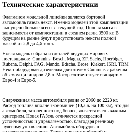
Технические характеристики
Флагманом модельной линейки является бортовой
автомобиль газель некст. Именно моделей этой комплектации
выпущено больше всего за текущий год. Полная масса в
зависимости от комплектации в среднем равна 3500 кг. В
будущем на рынке будут присутствовать нексты полной
массой от 2,8 до 4,6 тонн.
Новая модель собрана из деталей ведущих мировых
поставщиков: Cummins, Bosch, Magna, ZF, Sachs, Hoerbiger,
Rubena, Delphi, FAG, Mando, Edscha, Brose, Kiekert, ISRI, TRM.
Некст оборудован дизельным двигателем Cummins с рабочим
объемом цилиндров 2,8 л. Мотор соответствует стандартам
Евро-4 и Евро-5.
Снаряженная масса автомобиля равна от 2060 до 2223 кг.
Расход топлива вполне экономичен (10,3 л. на 100 км), что для
автомобиля, заточенного под бизнес, является очень важным
критерием. Новая ГАЗель отличается прекрасной
устойчивостью и управляемостью, благодаря реечному
рулевому управлению. Автомобиль оборудован
гидроусилителем руля. Теперь никаких вибраций и