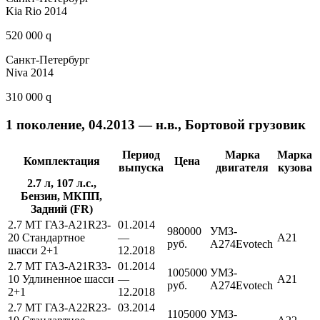
Kia Rio 2014
520 000 q
Санкт-Петербург
Niva 2014
310 000 q
1 поколение, 04.2013 — н.в., Бортовой грузовик
Период
Марка
Марка
Комплектация
Цена
выпуска
двигателя
кузова
2.7 л, 107 л.с.,
Бензин, МКПП,
Задний (FR)
2.7 MT ГАЗ-A21R23-
01.2014
980000
УМЗ-
20 Стандартное
—
A21
руб.
А274Evotech
шасси 2+1
12.2018
2.7 MT ГАЗ-A21R33-
01.2014
1005000
УМЗ-
10 Удлиненное шасси
—
A21
руб.
А274Evotech
2+1
12.2018
2.7 MT ГАЗ-A22R23-
03.2014
1105000
УМЗ-