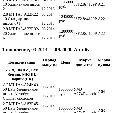
1145000
10 Удлиненное шасси
—
ISF2.8s4129P
A21
руб.
2+1
12.2018
2.8 MT ГАЗ-A22R22-
03.2014
1245000
10 Стандартное
—
ISF2.8s4129P
A22
руб.
шасси 6+1
12.2018
2.8 MT ГАЗ-A22R32-
03.2014
1280000
20 Удлиненное шасси
—
ISF2.8s4129P
A22
руб.
6+1
12.2018
1 поколение, 03.2014 — 09.2020, Автобус
Период
Марка
Марка
Комплектация
Цена
выпуска
двигателя
кузова
2.7 л, 104 л.с., Газ/
Бензин, МКПП,
Задний (FR)
2.7 MT ГАЗ-A64R45-
03.2014
50 LPG Удлиненное
1630000
УМЗ-
—
A64
шасси Автобус
руб.
А274Evotech
08.2019
Citiline городской
2.7 MT ГАЗ-A63R45-
03.2014
50 LPG Удлиненное
1660000
УМЗ-
—
A63
шасси Автобус
руб.
А274Evotech