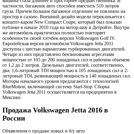
машина стала длиннее и просторнее предшественника. В
частности, багажник авто способен вместить 510 литров
груза. Причем большое багажное отделение не повлияло на
простор в салоне. Внешний дизайн модели перекликается с
концепт-каром New Compact Coupe, который был показан
публике в начале 2010 года на мотор-шоу в Детройте. Внутри
же автомобиль практически полностью повторяет
особенности своей хэтчбек-версии Volkswagen Golf IV.
Европейская версия автомобиля Volkswagen Jetta 2011
доступна с шестью вариантами турбированных двигателей.
Четыре из них представлено бензиновыми агрегатами
мощностью от 105 до 200 лошадиных сил и рабочим объемом
от 1,2 до 2 литров. Дизельных двигателей, соответственно,
два: 1,6-литровый TDI мощностью в 105 лошадиных сил и 2-
литровый TDI, развивающий мощность в 140 лошадиных сил.
Моторы начального уровня предлагаются с технологией
BlueMotion, включающей систему Start-Stop. Сборка
Volkswagen Jetta 2011 осуществляется на предприятии в
Мексике.
Продажа Volkswagen Jetta 2016 в
России
Объявления о продаже новых и б/у авто