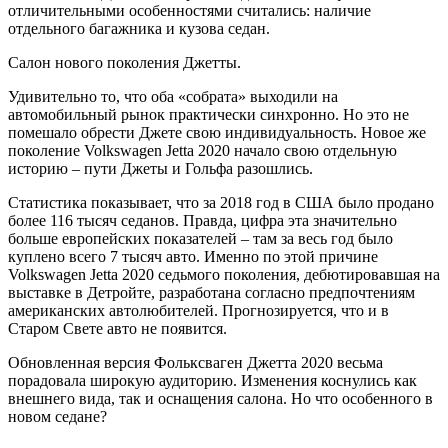
отличительными особенностями считались: наличие
отдельного багажника и кузова седан.
Салон нового поколения Джетты.
Удивительно то, что оба «собрата» выходили на
автомобильный рынок практически синхронно. Но это не
помешало обрести Джете свою индивидуальность. Новое же
поколение Volkswagen Jetta 2020 начало свою отдельную
историю – пути Джеты и Гольфа разошлись.
Статистика показывает, что за 2018 год в США было продано
более 116 тысяч седанов. Правда, цифра эта значительно
больше европейских показателей – там за весь год было
куплено всего 7 тысяч авто. Именно по этой причине
Volkswagen Jetta 2020 седьмого поколения, дебютировавшая на
выставке в Детройте, разработана согласно предпочтениям
американских автолюбителей. Прогнозируется, что и в
Старом Свете авто не появится.
Обновленная версия Фольксваген Джетта 2020 весьма
порадовала широкую аудиторию. Изменения коснулись как
внешнего вида, так и оснащения салона. Но что особенного в
новом седане?