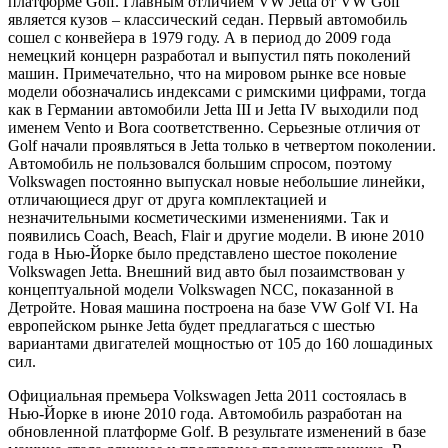
платформе Golf. Главным отличием VW Jetta от VW Golf
является кузов – классический седан. Первый автомобиль
сошел с конвейера в 1979 году. А в период до 2009 года
немецкий концерн разработал и выпустил пять поколений
машин. Примечательно, что на мировом рынке все новые
модели обозначались индексами с римскими цифрами, тогда
как в Германии автомобили Jetta III и Jetta IV выходили под
именем Vento и Bora соответственно. Серьезные отличия от
Golf начали проявляться в Jetta только в четвертом поколении.
Автомобиль не пользовался большим спросом, поэтому
Volkswagen постоянно выпускал новые небольшие линейки,
отличающиеся друг от друга комплектацией и
незначительными косметическими изменениями. Так и
появились Coach, Beach, Flair и другие модели. В июне 2010
года в Нью-Йорке было представлено шестое поколение
Volkswagen Jetta. Внешний вид авто был позаимствован у
концептуальной модели Volkswagen NCC, показанной в
Детройте. Новая машина построена на базе VW Golf VI. На
европейском рынке Jetta будет предлагаться с шестью
вариантами двигателей мощностью от 105 до 160 лошадиных
сил.
Официальная премьера Volkswagen Jetta 2011 состоялась в
Нью-Йорке в июне 2010 года. Автомобиль разработан на
обновленной платформе Golf. В результате изменений в базе