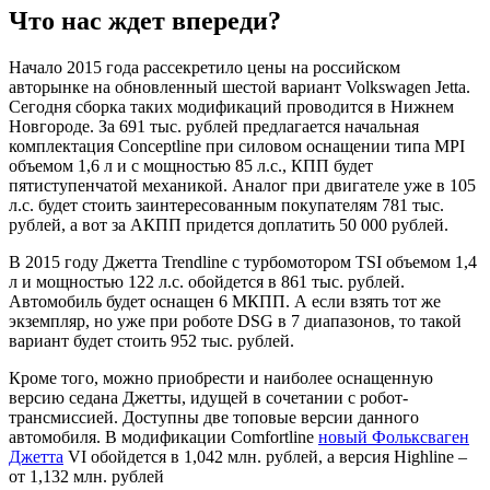
Что нас ждет впереди?
Начало 2015 года рассекретило цены на российском
авторынке на обновленный шестой вариант Volkswagen Jetta.
Сегодня сборка таких модификаций проводится в Нижнем
Новгороде. За 691 тыс. рублей предлагается начальная
комплектация Conceptline при силовом оснащении типа MPI
объемом 1,6 л и с мощностью 85 л.с., КПП будет
пятиступенчатой механикой. Аналог при двигателе уже в 105
л.с. будет стоить заинтересованным покупателям 781 тыс.
рублей, а вот за АКПП придется доплатить 50 000 рублей.
В 2015 году Джетта Trendline с турбомотором TSI объемом 1,4
л и мощностью 122 л.с. обойдется в 861 тыс. рублей.
Автомобиль будет оснащен 6 МКПП. А если взять тот же
экземпляр, но уже при роботе DSG в 7 диапазонов, то такой
вариант будет стоить 952 тыс. рублей.
Кроме того, можно приобрести и наиболее оснащенную
версию седана Джетты, идущей в сочетании с робот-
трансмиссией. Доступны две топовые версии данного
автомобиля. В модификации Comfortline
новый Фольксваген
Джетта
VI обойдется в 1,042 млн. рублей, а версия Highline –
от 1,132 млн. рублей