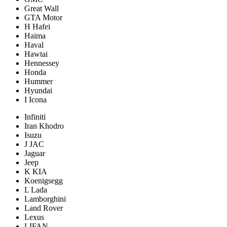
Great Wall
GTA Motor
H Hafei
Haima
Haval
Hawtai
Hennessey
Honda
Hummer
Hyundai
I Icona
Infiniti
Iran Khodro
Isuzu
J JAC
Jaguar
Jeep
K KIA
Koenigsegg
L Lada
Lamborghini
Land Rover
Lexus
LIFAN