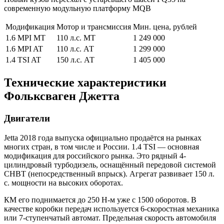
современную модульную платформу MQB
Модификация
Мотор и трансмиссия
Мин. цена, рублей
1.6 MPI MT
110 л.с. МТ
1 249 000
1.6 MPI AT
110 л.с. АТ
1 299 000
1.4 TSI AT
150 л.с. АТ
1 405 000
Технические характеристики
Фольксваген Джетта
Двигатели
Jetta 2018 года выпуска официально продаётся на рынках
многих стран, в том числе и России. 1.4 TSI — основная
модификация для российского рынка. Это рядный 4-
цилиндровый турбодизель, оснащённый передовой системой
CHBT (непосредственный впрыск). Агрегат развивает 150 л.
с. мощности на высоких оборотах.
КМ его поднимается до 250 Н-м уже с 1500 оборотов. В
качестве коробки передач используется 6-скоростная механика
или 7-ступенчатый автомат. Предельная скорость автомобиля