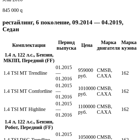
845 000 q
рестайлинг, 6 поколение, 09.2014 — 04.2019,
Седан
Период
Марка
Марка
Комплектация
Цена
выпуска
двигателя
кузова
1.4 л, 122 л.с., Бензин,
МКПП, Передний (FF)
01.2015
959000
CMSB,
1.4 TSI MT Trendline
—
162
руб.
CAXA
01.2016
01.2015
1010000
CMSB,
1.4 TSI MT Comfortline
—
162
руб.
CAXA
01.2016
01.2015
1100000
CMSB,
1.4 TSI MT Highline
—
162
руб.
CAXA
01.2016
1.4 л, 122 л.с., Бензин,
Робот, Передний (FF)
01.2015
1050000
CMSB,
1.4 TSI DSG Trendline
—
162