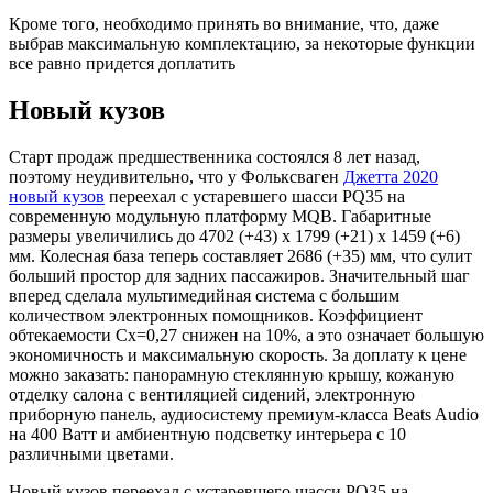
Кроме того, необходимо принять во внимание, что, даже
выбрав максимальную комплектацию, за некоторые функции
все равно придется доплатить
Новый кузов
Старт продаж предшественника состоялся 8 лет назад,
поэтому неудивительно, что у Фольксваген
Джетта 2020
новый кузов
переехал с устаревшего шасси PQ35 на
современную модульную платформу MQB. Габаритные
размеры увеличились до 4702 (+43) х 1799 (+21) х 1459 (+6)
мм. Колесная база теперь составляет 2686 (+35) мм, что сулит
больший простор для задних пассажиров. Значительный шаг
вперед сделала мультимедийная система с большим
количеством электронных помощников. Коэффициент
обтекаемости Сх=0,27 снижен на 10%, а это означает большую
экономичность и максимальную скорость. За доплату к цене
можно заказать: панорамную стеклянную крышу, кожаную
отделку салона с вентиляцией сидений, электронную
приборную панель, аудиосистему премиум-класса Beats Audio
на 400 Ватт и амбиентную подсветку интерьера с 10
различными цветами.
Новый кузов переехал с устаревшего шасси PQ35 на