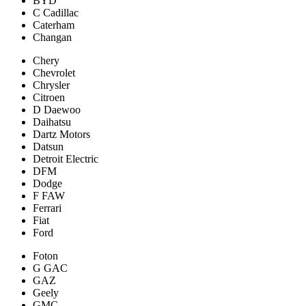
BYD
C Cadillac
Caterham
Changan
Chery
Chevrolet
Chrysler
Citroen
D Daewoo
Daihatsu
Dartz Motors
Datsun
Detroit Electric
DFM
Dodge
F FAW
Ferrari
Fiat
Ford
Foton
G GAC
GAZ
Geely
GMC