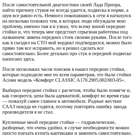
После самостоятельной диагностики своей Лада Приора,
найти причину стуков не всегда удается, подвеска в норме, а
шум все равно есть. Немного покопавшись в сети я наткнулся
на несколько похожих тем, в которых люди обсуждали мою
проблему, именно там я и узнал, что всему виной передние
стойки и, что теперь мне предстоит серьезная работенка под
названием: замена передних стоек своими руками. После того
как я съездил на СТО мой вердикт подтвердился, можно было
прямо там все исправить, но я решил сделать все
самостоятельно. Более детально про стук в передней подвеске
написано здесь.
После нескольких часов поисков я нашел передние стойки,
которые подходили мне по всем параметрам, это были стойки
Асоми модель «Комфорт CLASSIC А170.2905.002/003-05».
Выбирал передние стойки с расчетом, чтобы были помягче и,
как говорится, цена была адекватной, комфорт во время езды
— пожалуй самое главное в автомобиле. Родные жесткие
СААЗ никуда не годятся, поэтому повторять ошибку завода
производителя я не стал.
Купленные мной передние стойки — гидравлические,
разборные, что очень удобно, в случае необходимости можно
просто поехать купить картриджи и заменить самостоятельно,