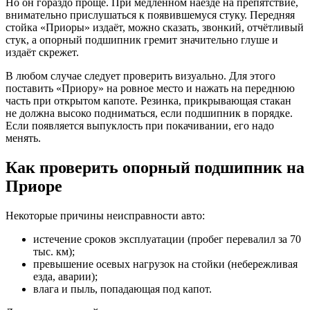
Но он гораздо проще. При медленном наезде на препятствие,
внимательно прислушаться к появившемуся стуку. Передняя
стойка «Приоры» издаёт, можно сказать, звонкий, отчётливый
стук, а опорный подшипник гремит значительно глуше и
издаёт скрежет.
В любом случае следует проверить визуально. Для этого
поставить «Приору» на ровное место и нажать на переднюю
часть при открытом капоте. Резинка, прикрывающая стакан
не должна высоко подниматься, если подшипник в порядке.
Если появляется выпуклость при покачивании, его надо
менять.
Как проверить опорный подшипник на
Приоре
Некоторые причины неисправности авто:
истечение сроков эксплуатации (пробег перевалил за 70
тыс. км);
превышение осевых нагрузок на стойки (небережливая
езда, аварии);
влага и пыль, попадающая под капот.