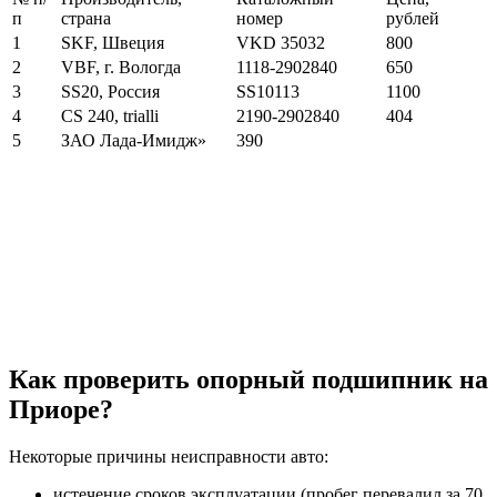
п
страна
номер
рублей
1
SKF, Швеция
VKD 35032
800
2
VBF, г. Вологда
1118-2902840
650
3
SS20, Россия
SS10113
1100
4
CS 240, trialli
2190-2902840
404
5
ЗАО Лада-Имидж»
390
Как проверить опорный подшипник на
Приоре?
Некоторые причины неисправности авто:
истечение сроков эксплуатации (пробег перевалил за 70