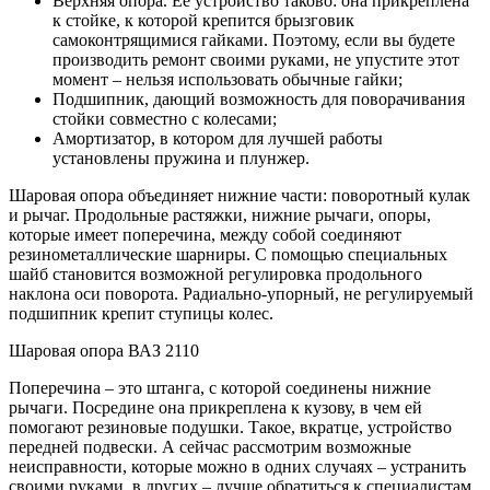
Верхняя опора. Ее устройство таково: она прикреплена
к стойке, к которой крепится брызговик
самоконтрящимися гайками. Поэтому, если вы будете
производить ремонт своими руками, не упустите этот
момент – нельзя использовать обычные гайки;
Подшипник, дающий возможность для поворачивания
стойки совместно с колесами;
Амортизатор, в котором для лучшей работы
установлены пружина и плунжер.
Шаровая опора объединяет нижние части: поворотный кулак
и рычаг. Продольные растяжки, нижние рычаги, опоры,
которые имеет поперечина, между собой соединяют
резинометаллические шарниры. С помощью специальных
шайб становится возможной регулировка продольного
наклона оси поворота. Радиально-упорный, не регулируемый
подшипник крепит ступицы колес.
Шаровая опора ВАЗ 2110
Поперечина – это штанга, с которой соединены нижние
рычаги. Посредине она прикреплена к кузову, в чем ей
помогают резиновые подушки. Такое, вкратце, устройство
передней подвески. А сейчас рассмотрим возможные
неисправности, которые можно в одних случаях – устранить
своими руками, в других – лучше обратиться к специалистам.