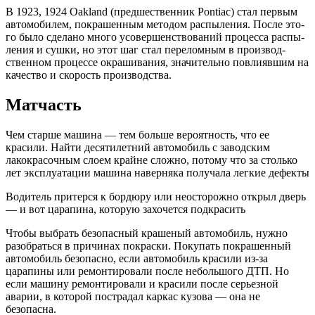
В 1923, 1924 Oakland (пред­ше­ствен­ник Pontiac) стал пер­вым
авто­мо­би­лем, покра­шен­ным мето­дом рас­пы­ле­ния. После это­
го было сде­ла­но мно­го усо­вер­шен­ство­ва­ний про­цес­са рас­пы­
ле­ния и суш­ки, но этот шаг стал пере­лом­ным в про­из­вод­
ствен­ном про­цес­се окра­ши­ва­ния, зна­чи­тель­но повли­яв­шим на
каче­ство и ско­рость производства.
Матчасть
Чем старше машина — тем больше вероятность, что ее
красили. Найти десятилетний автомобиль с заводским
лакокрасочным слоем крайне сложно, потому что за столько
лет эксплуатации машина наверняка получала легкие дефекты
Водитель притерся к бордюру или неосторожно открыл дверь
— и вот царапина, которую захочется подкрасить
Чтобы выбрать безопасный крашеный автомобиль, нужно
разобраться в причинах покраски. Покупать покрашенный
автомобиль безопасно, если автомобиль красили из-за
царапины или ремонтировали после небольшого ДТП. Но
если машину ремонтировали и красили после серьезной
аварии, в которой пострадал каркас кузова — она не
безопасна.