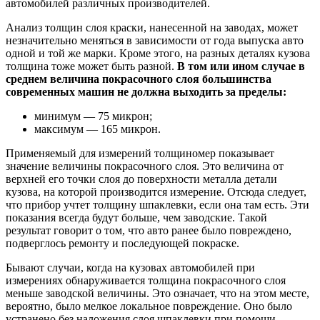
автомобилей различных производителей.
Анализ толщин слоя краски, нанесенной на заводах, может
незначительно меняться в зависимости от года выпуска авто
одной и той же марки. Кроме этого, на разных деталях кузова
толщина тоже может быть разной.
В том или ином случае в
среднем величина покрасочного слоя большинства
современных машин не должна выходить за пределы:
минимум — 75 микрон;
максимум — 165 микрон.
Применяемый для измерений толщиномер показывает
значение величины покрасочного слоя. Это величина от
верхней его точки слоя до поверхности металла детали
кузова, на которой производится измерение. Отсюда следует,
что прибор учтет толщину шпаклевки, если она там есть. Эти
показания всегда будут больше, чем заводские. Такой
результат говорит о том, что авто ранее было повреждено,
подверглось ремонту и последующей покраске.
Бывают случаи, когда на кузовах автомобилей при
измерениях обнаруживается толщина покрасочного слоя
меньше заводской величины. Это означает, что на этом месте,
вероятно, было мелкое локальное повреждение. Оно было
устранено без наложения слоя шпаклевки при помощи