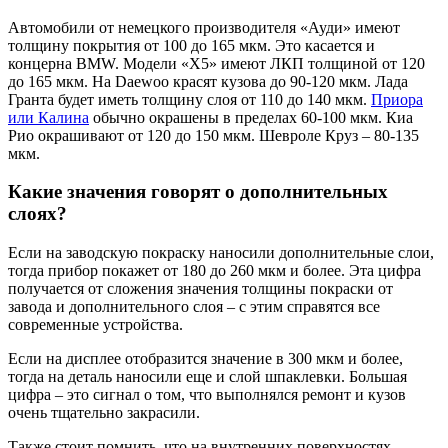
Автомобили от немецкого производителя «Ауди» имеют
толщину покрытия от 100 до 165 мкм. Это касается и
концерна BMW. Модели «X5» имеют ЛКП толщиной от 120
до 165 мкм. На Daewoo красят кузова до 90-120 мкм. Лада
Гранта будет иметь толщину слоя от 110 до 140 мкм.
Приора
или Калина
обычно окрашены в пределах 60-100 мкм. Киа
Рио окрашивают от 120 до 150 мкм. Шевроле Круз – 80-135
мкм.
Какие значения говорят о дополнительных
слоях?
Если на заводскую покраску наносили дополнительные слои,
тогда прибор покажет от 180 до 260 мкм и более. Эта цифра
получается от сложения значения толщины покраски от
завода и дополнительного слоя – с этим справятся все
современные устройства.
Если на дисплее отобразится значение в 300 мкм и более,
тогда на деталь наносили еще и слой шпаклевки. Большая
цифра – это сигнал о том, что выполнялся ремонт и кузов
очень тщательно закрасили.
Также стоит помнить, что на внутренних поверхностях