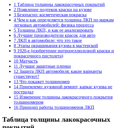
1 Таблица толщины лакокрасочных покрытий
2 Появление подтеков краски на кузове
3 Безопасно: косметическая покраска
4 Чем и как определяется толщина ЛКП по маркам
легковых автомобилей: физика процесса
5 Толщина ЛКП, и как ее анализировать
6 Лучшие производители красок для авто
7 ЛКП в автомобиле: что это такое
8 Этапы окрашивания кузова в мастерской
9 1920‑е (изобретение нитроцеллюлозной краски и
покрасочного пистолета)
10 Матчасть
11 Лучшие защитные пленки
12 Защита ЛКП автомобиля: какие варианты
существуют?
13 Что покажет толщиномер
14 Приемлемо: кузовной ремонт, каркас кузова не
пострадал
15 Измерение толщины лакокрасочного покрытия
толщиномером
16 Принцип работы толщиномеров ЛКП
Таблица толщины лакокрасочных
покрытий