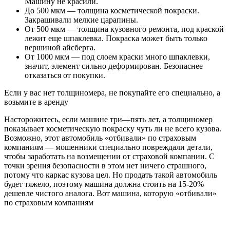
Машину не красили.
До 500 мкм — толщина косметической покраски.
Закрашивали мелкие царапины.
От 500 мкм — толщина кузовного ремонта, под краской
лежит еще шпаклевка. Покраска может быть только
вершиной айсберга.
От 1000 мкм — под слоем краски много шпаклевки,
значит, элемент сильно деформирован. Безопаснее
отказаться от покупки.
Если у вас нет толщиномера, не покупайте его специально, а
возьмите в аренду
Насторожитесь, если машине три—пять лет, а толщиномер
показывает косметическую покраску чуть ли не всего кузова.
Возможно, этот автомобиль «отбивали» по страховым
компаниям — мошенники специально повреждали детали,
чтобы заработать на возмещении от страховой компании. С
точки зрения безопасности в этом нет ничего страшного,
потому что каркас кузова цел. Но продать такой автомобиль
будет тяжело, поэтому машина должна стоить на 15-20%
дешевле чистого аналога. Вот машина, которую «отбивали»
по страховым компаниям