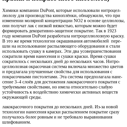
Хими­ки ком­па­нии DuPont, кото­рые исполь­зо­ва­ли нит­ро­цел­
лю­ло­зу для про­из­вод­ства кино­плён­ки, обна­ру­жи­ли, что при
изме­не­нии моляр­ной кон­цен­тра­ции NO2 в осно­ве цел­лю­ло­зы,
они полу­чат лак с низ­кой вяз­ко­стью, кото­рым мож­но будет
фор­ми­ро­вать деко­ра­тив­но-защит­ное покры­тие. Так в 1923
году ком­па­ния DuPont раз­ра­бо­та­ла нит­ро­цел­лю­лоз­ную крас­ку.
В это же вре­мя тех­но­ло­гии окра­ши­ва­ния авто­мо­би­лей пере­
шли на исполь­зо­ва­ние рас­пы­ля­ю­ще­го обо­ру­до­ва­ния и ста­ли
исполь­зо­вать суш­ку в каме­рах. Эти два усо­вер­шен­ство­ва­ния
сокра­ти­ли вре­мя нане­се­ния и суш­ки крас­ки. Вре­мя суш­ки
сокра­ти­лось с несколь­ких дней до несколь­ких часов. Нит­ро­
цел­лю­лоз­ная окра­соч­ная систе­ма вклю­ча­ла мно­же­ство цве­тов
и пред­ла­га­ла улуч­шен­ные свой­ства для исполь­зо­ва­ния с
покра­соч­ны­ми писто­ле­та­ми. Эта систе­ма пред­по­ла­га­ла нане­
се­ние 3–4 сло­ёв для дости­же­ния лако­кра­соч­но­го покры­тия с
тре­бу­е­мы­ми свой­ства­ми, но име­ла отно­си­тель­но сла­бую
устой­чи­вость к воз­дей­ствию хими­че­ски актив­ных веществ
окру­жа­ю­щей среды.
лако­кра­соч­но­го покры­тия до несколь­ких дней. Из-за новой
тех­но­ло­гии нане­се­ния крас­ки рас­пы­ле­ни­ем покры­тие сра­зу
полу­ча­лось более ров­ным и не тре­бо­ва­ло вырав­ни­ва­ния
шлифованием.