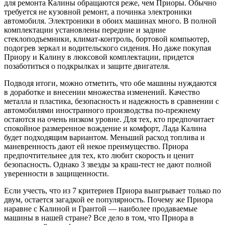
для ремонта Калины обращаются реже, чем Приоры. Обычно
требуется не кузовной ремонт, а починка электроники
автомобиля. Электроники в обоих машинах много. В полной
комплектации установлены передние и задние
стеклоподъемники, климат-контроль, бортовой компьютер,
подогрев зеркал и водительского сидения. Но даже покупая
Приору и Калину в люксовой комплектации, придется
позаботиться о подкрылках и защите двигателя.
Подводя итоги, можно отметить, что обе машины нуждаются
в доработке и внесении множества изменений. Качество
металла и пластика, безопасность и надежность в сравнении с
автомобилями иностранного производства по-прежнему
остаются на очень низком уровне. Для тех, кто предпочитает
спокойное размеренное вождение и комфорт, Лада Калина
будет подходящим вариантом. Меньший расход топлива и
маневренность дают ей некое преимущество. Приора
предпочтительнее для тех, кто любит скорость и ценит
безопасность. Однако 3 звезды за краш-тест не дают полной
уверенности в защищенности.
Если учесть, что из 7 критериев Приора выигрывает только по
двум, остается загадкой ее популярность. Почему же Приора
наравне с Калиной и Грантой — наиболее продаваемые
машины в нашей стране? Все дело в том, что Приора в