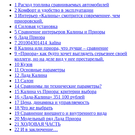
1 Расход топлива сравниваемых автомобилей
2 Комфорт и удобство в эксплуатации
3 Интерьер «Калины» смотрится современнее, чем
приоровский.
4 Силовая установка
5 Сравнение интерьеров Калины и Приоры
6 Лада Приора
7 201004301414_kalina
8 Калина или приора, что лучше – сравнение
9 «Приора» как будто хочет выглядеть серьезнее своей
коллеги, но на деле вид у нее престарелый.
10 Кузов
11 Основные параметры
12 Лада Калина
13 Салон
14 Сравнимы ли технические параметры?
15 Калина vs Приора: критерии выбора
16 «Лада-Калина» 351 100 рублей
17 Цена, динамика и управляемость
18 Что же выбрать
19 Сравнение внешнего и внутреннего вида
20 Модельный ряд Лада Приора
21 ХОДОВАЯ ЧАСТЬ
22 И в заключение…