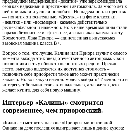
предыдущей модификации «десятки» уже зарекомендовала
себя как надежный и престижный автомобиль. За много лет к
ней привыкли и успели полюбить. Но надежность и престиж
— понятия относительные. «Десятка» на фоне классики,
«девятки» или «восьмерки» казалась действительно
респектабельной и надежной. Но в наше время машины стали
гораздо безопаснее и эффектнее, а «классика» канула в лету.
Кроме того, Лада Приора — единственная выпускаемая
вазовская машина класса В+.
Вопрос о том, что лучше, Калина или Приора звучит с самого
момента выхода этих звезд отечественного автопрома. Свои
поклонники есть у обоих транспортных средств. Прежде
всего, выгодно выделяется их доступная стоимость –
позволить себе приобрести такое авто может практически
каждый. Но вот какую именно модель выбрать? Именно это и
интересует большинство автовладельцев, а также тех, кто
желает купить для себя новую машину.
Интерьер «Калины» смотрится
современнее, чем приоровский.
«Калина» смотрится на фоне «Приоры» миниатюрной.
Однако на деле последняя выигрывает лишь в длине кузова: