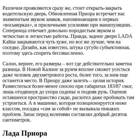
Различия проявляются сразу же, стоит открыть-закрыть
водительскую дверь. Обновленная Приора встречает нас
знаменитым звуком замков, напоминающим о первых
«восьмерках», и приличными усилиями при манипуляциях.
Соперница отвечает довольно породистым звуком и
четкостью и легкостью работы. Правда, задние двери LADA
Kalina закрываются чуть хуже, но все же лучше, чем на
соседке. Дизайн, как известно, штука сугубо субъективная,
поэтому здесь спорить бессмысленно.
Салон, вернее, его размеры – вот где действительно заметна
разница. В Новой Калине за рулем вполне сможет усесться
даже человек двухметрового роста, более того, за ним еще
останется место. В Приору даже залезть – целая история.
Разместиться более-менее сносно при габаритах 183/87 смог,
лишь отодвинув до упора сиденье и подняв руль. Оценив
оставшееся пространство сзади, расхотел даже пробовать там
устроиться. А в машинке, которая позиционируется ниже
классом, посадка «сам за собой» не вызывала никаких
проблем. Запас перед коленями составлял добрый десяток
сантиметров.
Лада Приора