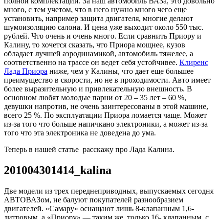
полной комплектации. За наш автомобиль ВАЗа, это довольно
много, с тем учетом, что в него нужно много чего еще
установить, например защита двигателя, многие делают
шумоизоляцию салона. И цена уже выходит около 550 тыс.
рублей. Что очень и очень много. Если сравнить Приору и
Калину, то хочется сказать, что Приора мощнее, кузов
обладает лучшей аэродинамикой, автомобиль тяжелее, а
соответственно на трассе он ведет себя устойчивее.
Клиренс
Лада Приора
ниже, чем у Калины, что дает еще большее
преимущество в скорости, но не в проходимости. Авто имеет
более выразительную и привлекательную внешность. В
основном любят молодые парни от 20 – 35 лет – 60 %,
девушки напротив, не очень заинтересованы в этой машине,
всего 25 %. По эксплуатации Приора ломается чаще. Может
из-за того что больше напичкано электроники, а может из-за
того что эта электроника не доведена до ума.
Теперь в нашей статье расскажу про Лада Калина.
201004301414_kalina
Две модели из трех переднеприводных, выпускаемых сегодня
АВТОВАЗом, не балуют покупателей разнообразием
двигателей. «Самару» оснащают лишь 8-клапанным 1,6-
литровым, а «Приору» — таким же, только 16- клапанным, с