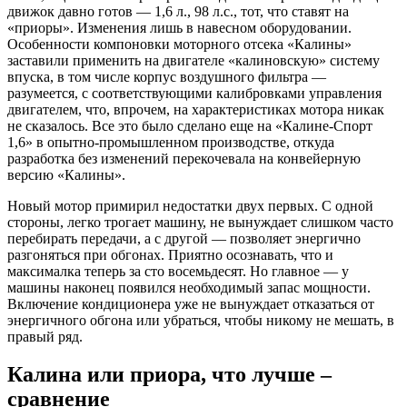
движок давно готов — 1,6 л., 98 л.с., тот, что ставят на
«приоры». Изменения лишь в навесном оборудовании.
Особенности компоновки моторного отсека «Калины»
заставили применить на двигателе «калиновскую» систему
впуска, в том числе корпус воздушного фильтра —
разумеется, с соответствующими калибровками управления
двигателем, что, впрочем, на характеристиках мотора никак
не сказалось. Все это было сделано еще на «Калине-Спорт
1,6» в опытно-промышленном производстве, откуда
разработка без изменений перекочевала на конвейерную
версию «Калины».
Новый мотор примирил недостатки двух первых. С одной
стороны, легко трогает машину, не вынуждает слишком часто
перебирать передачи, а с другой — позволяет энергично
разгоняться при обгонах. Приятно осознавать, что и
максималка теперь за сто восемьдесят. Но главное — у
машины наконец появился необходимый запас мощности.
Включение кондиционера уже не вынуждает отказаться от
энергичного обгона или убраться, чтобы никому не мешать, в
правый ряд.
Калина или приора, что лучше –
сравнение