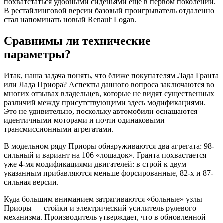
похватстаться удобными сиденьями еще в первом поколении.
В рестайлинговой версии базовый проигрыватель отдаленно
стал напоминать новый Renault Logan.
Сравнимы ли технические
параметры?
Итак, наша задача понять, что ближе покупателям Лада Гранта
или Лада Приора? Аспекты данного вопроса заключаются во
многих отзывах владельцев, которые не видят существенных
различий между присутствующими здесь модификациями.
Это не удивительно, поскольку автомобили оснащаются
идентичными моторами и почти одинаковыми
трансмиссионными агрегатами.
В модельном ряду Приоры обнаруживаются два агрегата: 98-
сильный и вариант на 106 «лошадок». Гранта похвастается
уже 4-мя модификациями двигателей: в строй к двум
указанным прибавляются меньше форсированные, 82-х и 87-
сильная версии.
Куда большим вниманием затрагиваются «больные» узлы
Приоры — стойки и электрический усилитель рулевого
механизма. Производитель утверждает, что в обновленной