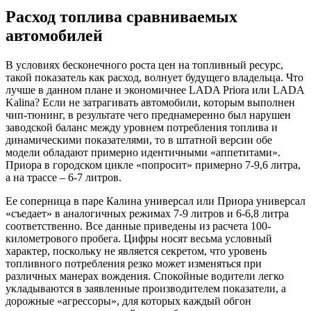
Расход топлива сравниваемых
автомобилей
В условиях бесконечного роста цен на топливный ресурс,
такой показатель как расход, волнует будущего владельца. Что
лучше в данном плане и экономичнее LADA Priora или LADA
Kalina? Если не затрагивать автомобили, которым выполнен
чип-тюнинг, в результате чего преднамеренно был нарушен
заводской баланс между уровнем потребления топлива и
динамическими показателями, то в штатной версии обе
модели обладают примерно идентичными «аппетитами».
Приора в городском цикле «попросит» примерно 7-9,6 литра,
а на трассе – 6-7 литров.
Ее соперница в паре Калина универсал или Приора универсал
«съедает» в аналогичных режимах 7-9 литров и 6-6,8 литра
соответственно. Все данные приведены из расчета 100-
километрового пробега. Цифры носят весьма условный
характер, поскольку не является секретом, что уровень
топливного потребления резко может изменяться при
различных манерах вождения. Спокойные водители легко
укладываются в заявленные производителем показатели, а
дорожные «агрессоры», для которых каждый обгон