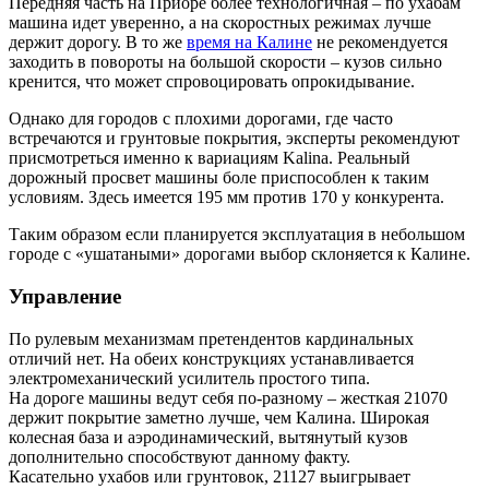
Передняя часть на Приоре более технологичная – по ухабам
машина идет уверенно, а на скоростных режимах лучше
держит дорогу. В то же
время на Калине
не рекомендуется
заходить в повороты на большой скорости – кузов сильно
кренится, что может спровоцировать опрокидывание.
Однако для городов с плохими дорогами, где часто
встречаются и грунтовые покрытия, эксперты рекомендуют
присмотреться именно к вариациям Kalina. Реальный
дорожный просвет машины боле приспособлен к таким
условиям. Здесь имеется 195 мм против 170 у конкурента.
Таким образом если планируется эксплуатация в небольшом
городе с «ушатаными» дорогами выбор склоняется к Калине.
Управление
По рулевым механизмам претендентов кардинальных
отличий нет. На обеих конструкциях устанавливается
электромеханический усилитель простого типа.
На дороге машины ведут себя по-разному – жесткая 21070
держит покрытие заметно лучше, чем Калина. Широкая
колесная база и аэродинамический, вытянутый кузов
дополнительно способствуют данному факту.
Касательно ухабов или грунтовок, 21127 выигрывает