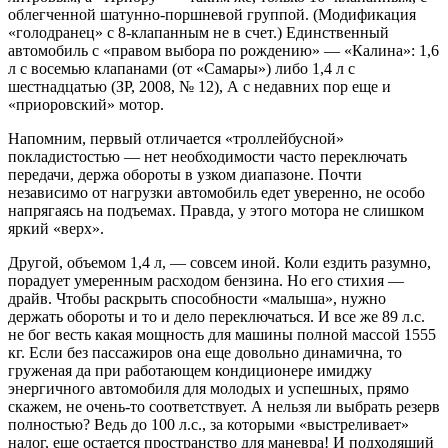
облегченной шатунно-поршневой группой. (Модификация
«голодранец» с 8-клапанным не в счет.) Единственный
автомобиль с «правом выбора по рождению» — «Калина»: 1,6
л с восемью клапанами (от «Самары») либо 1,4 л с
шестнадцатью (ЗР, 2008, № 12), А с недавних пор еще и
«приоровский» мотор.
Напомним, первый отличается «троллейбусной»
покладистостью — нет необходимости часто переключать
передачи, держа обороты в узком диапазоне. Почти
независимо от нагрузки автомобиль едет уверенно, не особо
напрягаясь на подъемах. Правда, у этого мотора не слишком
яркий «верх».
Другой, объемом 1,4 л, — совсем иной. Коли ездить разумно,
порадует умеренным расходом бензина. Но его стихия —
драйв. Чтобы раскрыть способности «малыша», нужно
держать обороты и то и дело переключаться. И все же 89 л.с.
не бог весть какая мощность для машины полной массой 1555
кг. Если без пассажиров она еще довольно динамична, то
груженая да при работающем кондиционере имиджу
энергичного автомобиля для молодых и успешных, прямо
скажем, не очень-то соответствует. А нельзя ли выбрать резерв
полностью? Ведь до 100 л.с., за которыми «выстреливает»
налог, еще остается пространство для маневра! И подходящий