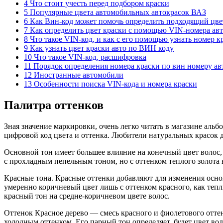
4 Что стоит учесть перед подбором краски
5 Популярные цвета автомобильных автокрасок ВАЗ
6 Как Вин-код может помочь определить подходящий цве
7 Как определить цвет краски с помощью VIN-номера ав
8 Что такое VIN-код, и как с его помощью узнать номер 
9 Как узнать цвет краски авто по ВИН коду
10 Что такое VIN-код, расшифровка
11 Порядок определения номера краски по вин номеру а
12 Иностранные автомобили
13 Особенности поиска VIN-кода и номера краски
Палитра оттенков
Зная значение маркировки, очень легко читать в магазине аль
цифровой код цвета и оттенка. Любители натуральных красок
Основной тон имеет большее влияние на конечный цвет волос,
с прохладным пепельным тоном, но с оттенком теплого золота в
Красные тона. Красные оттенки добавляют для изменения осно
умеренно коричневый цвет лишь с оттенком красного, как теп
красный тон на средне-коричневом цвете волос.
Оттенок Красное дерево — смесь красного и фиолетового оттенк
холодным оттенком. Его парный тон определяет, будет цвет в