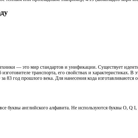
оду
ехники — это мир стандартов и унификации. Существует идент
зготовителе транспорта, его свойствах и характеристиках. В эт
9 за 83 год прошлого века. Для нанесения кода изготавливаютс
се буквы английского алфавита. Не используются буквы O, Q I, 