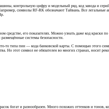
ашины, контрольную цифру и модельный ряд, код завода и сери
 Например, символы RF-RK обозначают Тайвань. Все легальные а
Яр.
 средстве, его показателях. Можно узнать даже код краски по в
и размещённые системы безопасности.
что-то типа пин — кода банковской карты. С помощью этого сим
ва. Но этот символ не обязателен во многих странах, носит ре
асок богат и разнообразен. Много похожих оттенков и тонов, ко