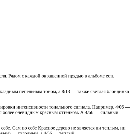
еля. Рядом с каждой окрашенной прядью в альбоме есть
охладным пепельным тоном, а 8/13 — также светлая блондинка
кировки интенсивности тонального сигнала. Например, 4/06 —
, с более очевидным красным оттенком. А 4/66 — сильный
себе. Сам по себе Красное дерево не является ни теплым, ни
евый) — холодный, а 4/56 — теплый.