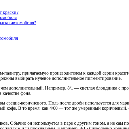
т краски?
томобиля
краски автомобиля?
втомобиля
бом-палитру, прилагаемую производителем к каждой серии красит
 должны выбирать нулевое дополнительное пигментирование.
 чем дополнительный. Например, 8/1 — светлая блондинка с пр
 качестве фона.
вы средне-коричневого. Ноль после дроби используется для мар
лый кофе. В то время, как 4/60 — тот же умеренный коричневый
ов. Обычно он используется в паре с другим тоном, а не сам по 
олос теплым или прохладным. Например, 4/15 (шоколадно-коричн