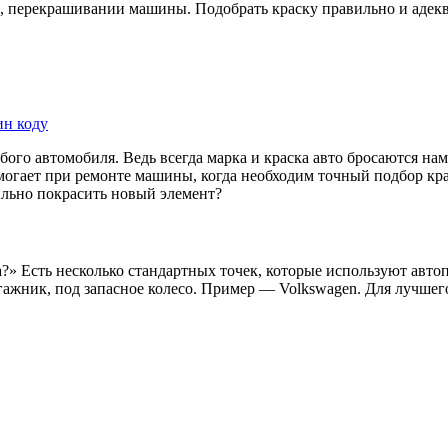
, перекрашивании машины. Подобрать краску правильно и адекв
ин коду
бого автомобиля. Ведь всегда марка и краска авто бросаются на
омогает при ремонте машины, когда необходим точный подбор к
ильно покрасить новый элемент?
ка?» Есть несколько стандартных точек, которые используют авт
багажник, под запасное колесо. Пример — Volkswagen. Для луч