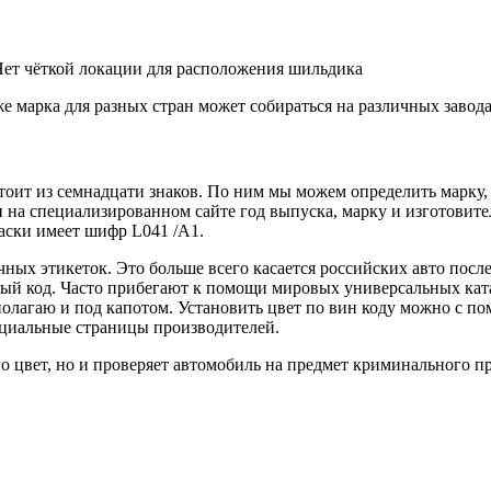
Нет чёткой локации для расположения шильдика
е марка для разных стран может собираться на различных завода
тоит из семнадцати знаков. По ним мы можем определить марку, 
и на специализированном сайте год выпуска, марку и изготовит
раски имеет шифр L041 /A1.
ых этикеток. Это больше всего касается российских авто после
ный код. Часто прибегают к помощи мировых универсальных кат
располагаю и под капотом. Установить цвет по вин коду можно с
ициальные страницы производителей.
его цвет, но и проверяет автомобиль на предмет криминального