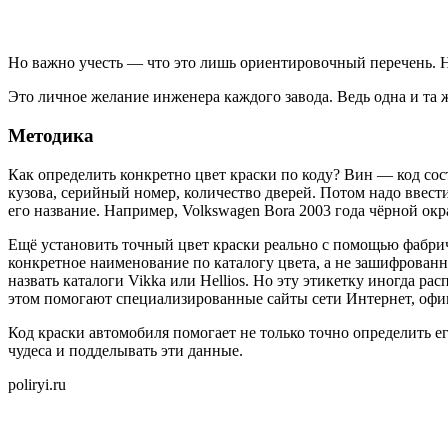
Но важно учесть — что это лишь ориентировочный перечень. 
Это личное желание инженера каждого завода. Ведь одна и та ж
Методика
Как определить конкретно цвет краски по коду? Вин — код сос
кузова, серийный номер, количество дверей. Потом надо ввест
его название. Например, Volkswagen Bora 2003 года чёрной ок
Ещё установить точный цвет краски реально с помощью фабричн
конкретное наименование по каталогу цвета, а не зашифрован
назвать каталоги Vikka или Hellios. Но эту этикетку иногда 
этом помогают специализированные сайты сети Интернет, оф
Код краски автомобиля помогает не только точно определить 
чудеса и подделывать эти данные.
poliryi.ru