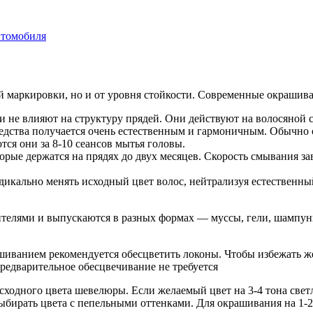
автомобиля
ий маркировки, но и от уровня стойкости. Современные окрашив
и не влияют на структуру прядей. Они действуют на волосяной 
едства получается очень естественным и гармоничным. Обычно 
ся они за 8-10 сеансов мытья головы.
орые держатся на прядях до двух месяцев. Скорость смывания зав
дикально менять исходный цвет волос, нейтрализуя естественны
телями и выпускаются в разных формах — муссы, гели, шампуни
ашиванием рекомендуется обесцветить локоны. Чтобы избежать же
редварительное обесцвечивание не требуется
сходного цвета шевелюры. Если желаемый цвет на 3-4 тона свет
ыбирать цвета с пепельными оттенками. Для окрашивания на 1-2 