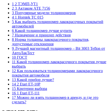
1 2 ТЭМП-УТ1
2 3 Актаком АТЕ 7156
3 Популярные модели толщиномеров
4 1 Horstek TC 015
5 Как выбрать толщиномер лакокрасочных покрытий
автомобилей
6 Какой толщиномер лучше купить
7 Назначение и принцип действия
8 Норма толщины лакокрасочного покрытия,
допустимые отклонения
9 Лучший магнитный толщиномер – Bit 3003 Teflon от
АвтоЛакТест
10 ГОСТ
11 Какой толщиномер лакокрасочного покрытия лучше
выбрать
12 Как пользоваться толщиномерами лакокрасочного
покрытия автомобиля
13 Какой прибор лучше?
14 2 Etari ET-10P
15 Критерии выбора
16 1 Etari ET-111
17 Можно ли взять толщиномер в аренду, и где это
сделать?