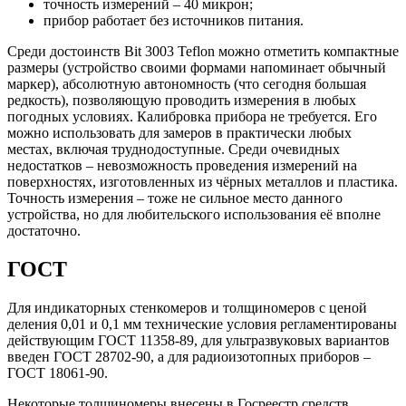
точность измерений – 40 микрон;
прибор работает без источников питания.
Среди достоинств Bit 3003 Teflon можно отметить компактные
размеры (устройство своими формами напоминает обычный
маркер), абсолютную автономность (что сегодня большая
редкость), позволяющую проводить измерения в любых
погодных условиях. Калибровка прибора не требуется. Его
можно использовать для замеров в практически любых
местах, включая труднодоступные. Среди очевидных
недостатков – невозможность проведения измерений на
поверхностях, изготовленных из чёрных металлов и пластика.
Точность измерения – тоже не сильное место данного
устройства, но для любительского использования её вполне
достаточно.
ГОСТ
Для индикаторных стенкомеров и толщиномеров с ценой
деления 0,01 и 0,1 мм технические условия регламентированы
действующим ГОСТ 11358-89, для ультразвуковых вариантов
введен ГОСТ 28702-90, а для радиоизотопных приборов –
ГОСТ 18061-90.
Некоторые толщиномеры внесены в Госреестр средств