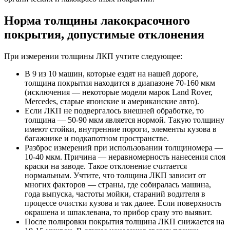
Норма толщины лакокрасочного
покрытия, допустимые отклонения
При измерении толщины ЛКП учтите следующее:
В 9 из 10 машин, которые ездят на нашей дороге,
толщина покрытия находится в диапазоне 70-160 мкм
(исключения — некоторые модели марок Land Rover,
Mercedes, старые японские и американские авто).
Если ЛКП не подвергалось внешней обработке, то
толщина — 50-90 мкм является нормой. Такую толщину
имеют стойки, внутренние пороги, элементы кузова в
багажнике и подкапотном пространстве.
Разброс измерений при использовании толщиномера —
10-40 мкм. Причина — неравномерность нанесения слоя
краски на заводе. Такое отклонение считается
нормальным. Учтите, что толщина ЛКП зависит от
многих факторов — страны, где собиралась машина,
года выпуска, частоты мойки, стараний водителя в
процессе очистки кузова и так далее. Если поверхность
окрашена и шпаклевана, то прибор сразу это выявит.
После полировки покрытия толщина ЛКП снижается на