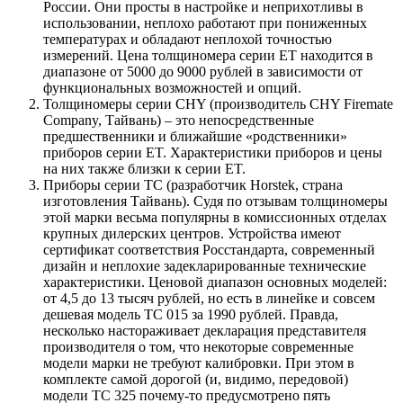
России. Они просты в настройке и неприхотливы в
использовании, неплохо работают при пониженных
температурах и обладают неплохой точностью
измерений. Цена толщиномера серии ET находится в
диапазоне от 5000 до 9000 рублей в зависимости от
функциональных возможностей и опций.
Толщиномеры серии CHY (производитель CHY Firemate
Company, Тайвань) – это непосредственные
предшественники и ближайшие «родственники»
приборов серии ET. Характеристики приборов и цены
на них также близки к серии ET.
Приборы серии TC (разработчик Horstek, страна
изготовления Тайвань). Судя по отзывам толщиномеры
этой марки весьма популярны в комиссионных отделах
крупных дилерских центров. Устройства имеют
сертификат соответствия Росстандарта, современный
дизайн и неплохие задекларированные технические
характеристики. Ценовой диапазон основных моделей:
от 4,5 до 13 тысяч рублей, но есть в линейке и совсем
дешевая модель ТС 015 за 1990 рублей. Правда,
несколько настораживает декларация представителя
производителя о том, что некоторые современные
модели марки не требуют калибровки. При этом в
комплекте самой дорогой (и, видимо, передовой)
модели ТС 325 почему-то предусмотрено пять