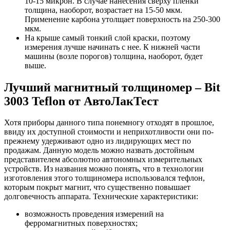
10-15 микрон. В случае нанесения сверху пленки
толщина, наоборот, возрастает на 15-50 мкм.
Применение карбона утолщает поверхность на 250-300
мкм.
На крыше самый тонкий слой краски, поэтому
измерения лучше начинать с нее. К нижней части
машины (возле порогов) толщина, наоборот, будет
выше.
Лучший магнитный толщиномер – Bit
3003 Teflon от АвтоЛакТест
Хотя приборы данного типа понемногу отходят в прошлое,
ввиду их доступной стоимости и неприхотливости они по-
прежнему удерживают одно из лидирующих мест по
продажам. Данную модель можно назвать достойным
представителем абсолютно автономных измерительных
устройств. Из названия можно понять, что в технологии
изготовления этого толщиномера использовался тефлон,
которым покрыт магнит, что существенно повышает
долговечность аппарата. Технические характеристики:
возможность проведения измерений на
ферромагнитных поверхностях;