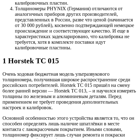
калибровочных пластин.
Толщиномеры PHYNIX (Германия) отличаются от
аналогичных приборов других производителей,
представленных в России, разве что ценой (начинается
от 30 000 рублей), косвенно подтверждающей немецкое
происхождение и соответствующее качество. И еще в
характеристиках задекларировано, что калибровка не
требуется, хотя в комплекте поставки идут
калибровочные пластины.
1 Horstek TC 015
Очень ходовая бюджетная модель ультразвукового
толщиномера, получившая широкое распространение среди
российских потребителей. Horstek TC 015 пришёл на смену
более ранней версии — Horstek TC 013, – и научился измерять
толщины по железным и алюминиевым деталям. Перед
применением не требует проведения дополнительных
настроек и калибровок.
Основной особенностью этого устройства является то, что он
способен определять лишь наличие шпатлёвки в месте
контакта с лакокрасочным покрытием. Иными словами,
толщиномер фиксирует лишь случаи ремонта и покраски