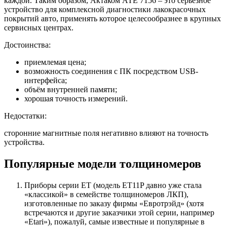
каждой. Таким образом, Актаком АТЕ 7156 – это серьёзное
устройство для комплексной диагностики лакокрасочных
покрытий авто, применять которое целесообразнее в крупных
сервисных центрах.
Достоинства:
приемлемая цена;
возможность соединения с ПК посредством USB-
интерфейса;
объём внутренней памяти;
хорошая точность измерений.
Недостатки:
сторонние магнитные поля негативно влияют на точность
устройства.
Популярные модели толщиномеров
Приборы серии ET (модель ET11P давно уже стала
«классикой» в семействе толщиномеров ЛКП),
изготовленные по заказу фирмы «Евротрэйд» (хотя
встречаются и другие заказчики этой серии, например
«Etari»), пожалуй, самые известные и популярные в