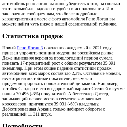
автомобиль рено логан вы лишь убедитесь в том, на сколько
этот автомобиль надежен и удобен в использовании. И в
заключении сообщаем вам, что более подробные
характеристики вместе с фото автомобиля Рено Логан вы
можете найти чуть ниже в нашей сравнительной табличке.
Статистика продаж
Новый
Рено Логан 3
поколения ожидаемый в 2021 году
призван упрочить позиции модели на российском рынке.
Даже нынешняя версия за прошлогодний период сумела
показать 17-процентный рост с общим результатом 35 391
экземпляр. При этом общее падение статистики продаж
автомобилей всех марок составило 2,3%. Остальные модели,
несмотря на достойные показатели, не смогли
продемонстрировать положительной динамики. Например,
хэтчбек Сандеро и его вседорожный вариант Степвей в сумме
нашли 30 496 (-3%) покупателей. А бестселлер Дастер,
занимающий первое место в сегменте компактных
кроссоверов, приглянулся 39 031 (-6%) владельцу.
Дебютировавшая Аркана только набирает обороты с
реализацией 11 311 штук.
Подробности