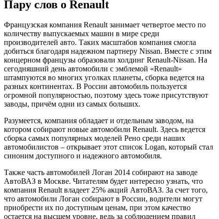
Пару слов о Renault
Французская компания Renault занимает четвертое место по
количеству выпускаемых машин в мире среди
производителей авто. Таких масштабов компания смогла
добиться благодаря надежном партнеру Nissan. Вместе с этим
концерном французы образовали холдинг Renault-Nissan. На
сегодняшний день автомобили с эмблемой «Renault»
штампуются во многих уголках планеты, сборка ведется на
разных континентах. В России автомобиль пользуется
огромной популярностью, поэтому здесь тоже присутствуют
заводы, причём одни из самых больших.
Разумеется, компания обладает и отдельным заводом, на
котором собирают новые автомобили Renault. Здесь ведется
сборка самых популярных моделей Рено среди наших
автомобилистов – открывает этот список Logan, который стал
синоним доступного и надежного автомобиля.
Также часть автомобилей Логан 2014 собирают на заводе
АвтоВАЗ в Москве. Читателям будет интересно узнать, что
компания Renault владеет 25% акций АвтоВАЗ. За счет того,
что автомобили Логан собирают в России, водители могут
приобрести их по доступным ценам, при этом качество
остается на высшем уровне, ведь за соблюдением правил