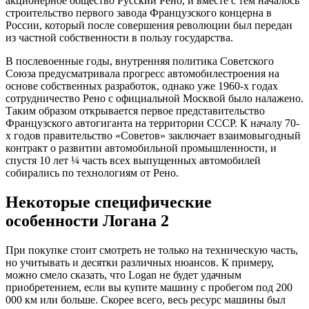
акционерное общество Русский Рено, и вместе с тем началось
строительство первого завода Французского концерна в
России, который после совершения революции был передан
из частной собственности в пользу государства.
В послевоенные годы, внутренняя политика Советского
Союза предусматривала прогресс автомобилестроения на
основе собственных разработок, однако уже 1960-х годах
сотрудничество Рено с официальной Москвой было налажено.
Таким образом открывается первое представительство
Французского автогиганта на территории СССР. К началу 70-
х годов правительство «Советов» заключает взаимовыгодный
контракт о развитии автомобильной промышленности, и
спустя 10 лет ¼ часть всех выпущенных автомобилей
собирались по технологиям от Рено.
Некоторые специфические
особенности Логана 2
При покупке стоит смотреть не только на техническую часть,
но учитывать и десятки различных нюансов. К примеру,
можно смело сказать, что Logan не будет удачным
приобретением, если вы купите машину с пробегом под 200
000 км или больше. Скорее всего, весь ресурс машины был