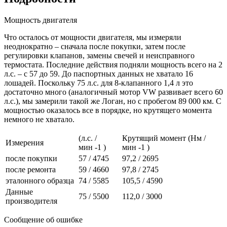
Мощность двигателя
Что осталось от мощности двигателя, мы измеряли
неоднократно – сначала после покупки, затем после
регулировки клапанов, замены свечей и неисправного
термостата. Последние действия подняли мощность всего на 2
л.с. – с 57 до 59. До паспортных данных не хватало 16
лошадей. Поскольку 75 л.с. для 8-клапанного 1,4 л это
достаточно много (аналогичный мотор VW развивает всего 60
л.с.), мы замерили такой же Логан, но с пробегом 89 000 км. С
мощностью оказалось все в порядке, но крутящего момента
немного не хватало.
(л.с. /
Крутящий момент (Нм /
Измерения
мин -1 )
мин -1 )
после покупки
57 / 4745
97,2 / 2695
после ремонта
59 / 4660
97,8 / 2745
эталонного образца
74 / 5585
105,5 / 4590
Данные
75 / 5500
112,0 / 3000
производителя
Сообщение об ошибке