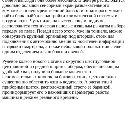
стиле и выглядит она более массивно. В центре расположится
довольно большой сенсорный экран развлекательного
комплекса, в непосредственной близости от которого можно
найти блок шайб для настройки климатической системы и
воздуховоды. Чуть ниже, на выступающем подиуме,
расположится техническая панель с изящным рычагом выбора
передач во главе. Позади всего этого, уже на тоннеле, можно
обнаружить крупный органайзер под шторкой, отсек для
подключения к автомобилю внешних носителей информации
и зарядки смартфона, а также небольшой подлокотник с еще
одним отделением для небольших вещей.
Рулевое колесо нового Логана с округлой шестиугольной
центровиной и средней ширины ободом, обеспечивающим
удобный хват, получило большое количество
вспомогательных кнопок на боковых спицах, что должно
существенно облегчить жизнь водителю. А элегантный
приборный щиток, расположенный строго за баранкой,
проинформирует его о важнейших параметрах работы
машины в режиме реального времени.