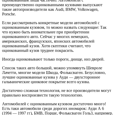
оцинкованным лишь частично. Автомобили с
преимущественно оцинкованными кузовами выпускают
такие автопроизводители как Audi, BMW, Volkswagen,
Porsche.
Если рассматривать конкретные модели автомобилей с
оцинкованным кузовом, то можно назвать следующие: Так
что нужно быть внимательнее при приобретении
оцинкованного авто. Сейчас у многих немецких,
американских, французских, японских автомобилей
оцинкованный кузов. Хотя скептики считают, что
оцинкованный кузов труднее покрасить.
Иногда оцинковывают только пороги, днище, низ дверей.
Список таких авто большой, можно упомянуть Шевроле
Лачетти, многие модели Шкода, Фольксваген. Безусловно,
лучшие оцинкованные кузова у Ауди — двухстороннее
гальванические цинковое покрытие всего кузова.
Достаточно сложная технология, не все производители могут
правильно воспроизвести такую технологию.
Автомобилей с оцинкованным кузовом достаточно много!
Есть таки автомобили среди дорогих иномарок: Ауди А 6
(1994 — 1997 гг), БМВ, Порше, Фольксваген Голь3, например.