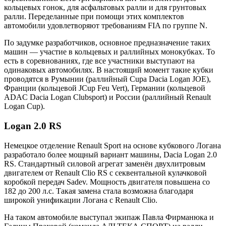
кольцевых гонок, для асфальтовых ралли и для грунтовых
ралли. Переделанные при помощи этих комплектов
автомобили удовлетворяют требованиям FIA по группе N.
По задумке разработчиков, основное предназначение таких
машин — участие в кольцевых и раллийных монокубках. То
есть в соревнованиях, где все участники выступают на
одинаковых автомобилях. В настоящий момент такие кубки
проводятся в Румынии (раллийный Cupa Dacia Logan JOE),
Франции (кольцевой JCup Feu Vert), Германии (кольцевой
ADAC Dacia Logan Clubsport) и России (раллийный Renault
Logan Cup).
Logan 2.0 RS
Немецкое отделение Renault Sport на основе кубкового Логана
разработало более мощный вариант машины, Dacia Logan 2.0
RS. Стандартный силовой агрегат заменён двухлитровым
двигателем от Renault Clio RS с секвентальной кулачковой
коробкой передач Sadev. Мощность двигателя повышена со
182 до 200 л.с. Такая замена стала возможна благодаря
широкой унификации Логана с Renault Clio.
На таком автомобиле выступал экипаж Павла Фирманюка и