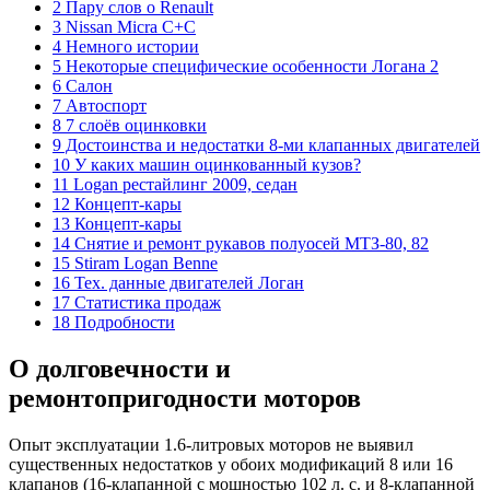
2 Пару слов о Renault
3 Nissan Micra С+С
4 Немного истории
5 Некоторые специфические особенности Логана 2
6 Салон
7 Автоспорт
8 7 слоёв оцинковки
9 Достоинства и недостатки 8-ми клапанных двигателей
10 У каких машин оцинкованный кузов?
11 Logan рестайлинг 2009, седан
12 Концепт-кары
13 Концепт-кары
14 Снятие и ремонт рукавов полуосей МТЗ-80, 82
15 Stiram Logan Benne
16 Тех. данные двигателей Логан
17 Статистика продаж
18 Подробности
О долговечности и
ремонтопригодности моторов
Опыт эксплуатации 1.6-литровых моторов не выявил
существенных недостатков у обоих модификаций 8 или 16
клапанов (16-клапанной с мощностью 102 л. с. и 8-клапанной