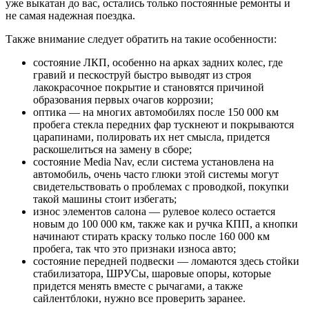
уже выкатан до вас, остались только постоянные ремонты и
не самая надежная поездка.
Также внимание следует обратить на такие особенности:
состояние ЛКП, особенно на арках задних колес, где
гравий и пескоструй быстро выводят из строя
лакокрасочное покрытие и становятся причиной
образования первых очагов коррозии;
оптика — на многих автомобилях после 150 000 км
пробега стекла передних фар тускнеют и покрываются
царапинами, полировать их нет смысла, придется
раскошелиться на замену в сборе;
состояние Media Nav, если система установлена на
автомобиль, очень часто глюки этой системы могут
свидетельствовать о проблемах с проводкой, покупки
такой машины стоит избегать;
износ элементов салона — рулевое колесо остается
новым до 100 000 км, также как и ручка КПП, а кнопки
начинают стирать краску только после 160 000 км
пробега, так что это признаки износа авто;
состояние передней подвески — ломаются здесь стойки
стабилизатора, ШРУСы, шаровые опоры, которые
придется менять вместе с рычагами, а также
сайлентблоки, нужно все проверить заранее.