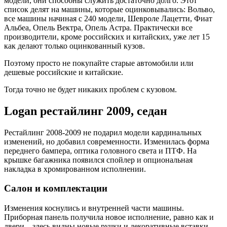
модели, они способны служить достаточно долго. Этот
список делят на машины, которые оцинковывались: Вольво,
все машины начиная с 240 модели, Шевроле Лацетти, Фиат
Альбеа, Опель Вектра, Опель Астра. Практически все
производители, кроме российских и китайских, уже лет 15
как делают только оцинкованный кузов.
Поэтому просто не покупайте старые автомобили или
дешевые российские и китайские.
Тогда точно не будет никаких проблем с кузовом.
Logan рестайлинг 2009, седан
Рестайлинг 2008-2009 не подарил модели кардинальных
изменений, но добавил современности. Изменилась форма
переднего бампера, оптика головного света и ПТФ. На
крышке багажника появился спойлер и опциональная
накладка в хромированном исполнении.
Салон и комплектации
Изменения коснулись и внутренней части машины.
Приборная панель получила новое исполнение, равно как и
двери – здесь видны новые ручки и декоративные вставки.