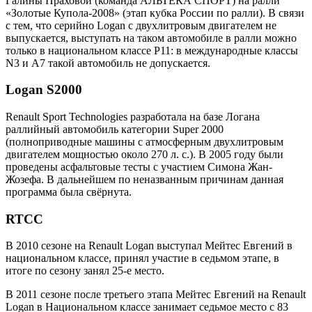
Галины Праховой (команда АЛЬТЕКА СПОРТ) на ралли
«Золотые Купола-2008» (этап кубка России по ралли). В связи
с тем, что серийно Logan с двухлитровым двигателем не
выпускается, выступать на таком автомобиле в ралли можно
только в национальном классе P11: в международные классы
N3 и A7 такой автомобиль не допускается.
Logan S2000
Renault Sport Technologies разработала на базе Логана
раллийный автомобиль категории Super 2000
(полноприводные машины с атмосферным двухлитровым
двигателем мощностью около 270 л. с.). В 2005 году были
проведены асфальтовые тесты с участием Симона Жан-
Жозефа. В дальнейшем по неназванным причинам данная
программа была свёрнута.
RTCC
В 2010 сезоне на Renault Logan выступал Мейтес Евгений в
национальном классе, принял участие в седьмом этапе, в
итоге по сезону занял 25-е место.
В 2011 сезоне после третьего этапа Мейтес Евгений на Renault
Logan в Национальном классе занимает седьмое место с 83