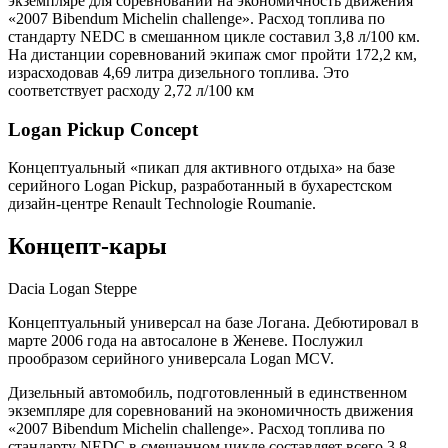
экземпляре для соревнований на экономичность движения
«2007 Bibendum Michelin challenge». Расход топлива по
стандарту NEDC в смешанном цикле составил 3,8 л/100 км.
На дистанции соревнований экипаж смог пройти 172,2 км,
израсходовав 4,69 литра дизельного топлива. Это
соответствует расходу 2,72 л/100 км
Logan Pickup Concept
Концептуальный «пикап для активного отдыха» на базе
серийного Logan Pickup, разработанный в бухарестском
дизайн-центре Renault Technologie Roumanie.
Концепт-кары
Dacia Logan Steppe
Концептуальный универсал на базе Логана. Дебютировал в
марте 2006 года на автосалоне в Женеве. Послужил
прообразом серийного универсала Logan MCV.
Дизельный автомобиль, подготовленный в единственном
экземпляре для соревнований на экономичность движения
«2007 Bibendum Michelin challenge». Расход топлива по
стандарту NEDC в смешанном цикле составляет всего 3,8