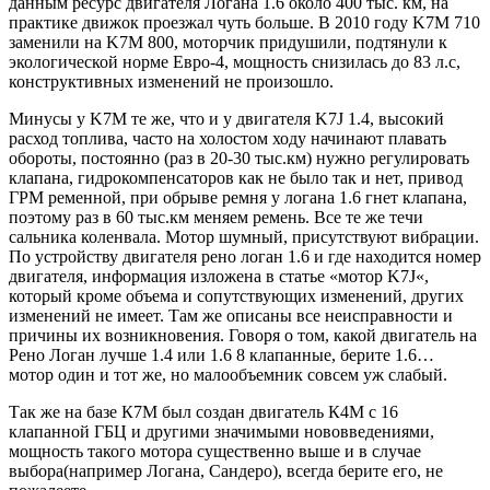
данным ресурс двигателя Логана 1.6 около 400 тыс. км, на
практике движок проезжал чуть больше. В 2010 году K7M 710
заменили на K7M 800, моторчик придушили, подтянули к
экологической норме Евро-4, мощность снизилась до 83 л.с,
конструктивных изменений не произошло.
Минусы у K7M те же, что и у двигателя K7J 1.4, высокий
расход топлива, часто на холостом ходу начинают плавать
обороты, постоянно (раз в 20-30 тыс.км) нужно регулировать
клапана, гидрокомпенсаторов как не было так и нет, привод
ГРМ ременной, при обрыве ремня у логана 1.6 гнет клапана,
поэтому раз в 60 тыс.км меняем ремень. Все те же течи
сальника коленвала. Мотор шумный, присутствуют вибрации.
По устройству двигателя рено логан 1.6 и где находится номер
двигателя, информация изложена в статье «мотор K7J«,
который кроме объема и сопутствующих изменений, других
изменений не имеет. Там же описаны все неисправности и
причины их возникновения. Говоря о том, какой двигатель на
Рено Логан лучше 1.4 или 1.6 8 клапанные, берите 1.6…
мотор один и тот же, но малообъемник совсем уж слабый.
Так же на базе К7М был создан двигатель К4М с 16
клапанной ГБЦ и другими значимыми нововведениями,
мощность такого мотора существенно выше и в случае
выбора(например Логана, Сандеро), всегда берите его, не