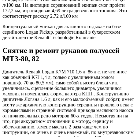
л/100 км. На дистации соревнований экипаж смог пройти
172,2 км, израсходовав 4,69 литра дизельного топлива. Это
соответствует расходу 2,72 л/100 км
Концептуальный «пикап для активного отдыха» на базе
серийного Logan Pickup, разработанный в бухарестском
дизайн-центре Renault Technologie Roumanie.
Снятие и ремонт рукавов полуосей
МТЗ-80, 82
Двигатель Renault Logan K7M 710 1,6 л. 86 л.с. не что иное
как обычный K7J 1,4 л, только с увеличенным ходом
поршня(с 70 до 80,5 мм), само собой высота блока чуть
увеличилась, сцепление большего диаметра, увеличился
маховик и изменилась форма картера КПП . Конструктивно
двигатель Логана 1.6 л, как и его малообъемный собрат, имеет
все ту же архаичную конструкцию середины прошлого века с
коромыслами и странной системой привода масляного насоса
от нижневальных рено моторов 60-х годов. Несмотря ни на
что, при аккуратном отношении к мотору, сервису и
обслуживанию, замене масла в 2 раза чаще чем по
инструкции, он очень и очень надежный, по внутрезаводским