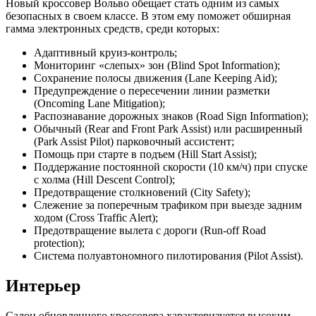
Новый кроссовер Вольво обещает стать одним из самых
безопасных в своем классе. В этом ему поможет обширная
гамма электронных средств, среди которых:
Адаптивный круиз-контроль;
Мониторинг «слепых» зон (Blind Spot Information);
Сохранение полосы движения (Lane Keeping Aid);
Предупреждение о пересечении линии разметки
(Oncoming Lane Mitigation);
Распознавание дорожных знаков (Road Sign Information);
Обычный (Rear and Front Park Assist) или расширенный
(Park Assist Pilot) парковочный ассистент;
Помощь при старте в подъем (Hill Start Assist);
Поддержание постоянной скорости (10 км/ч) при спуске
с холма (Hill Descent Control);
Предотвращение столкновений (City Safety);
Слежение за поперечным трафиком при выезде задним
ходом (Cross Traffic Alert);
Предотвращение вылета с дороги (Run-off Road
protection);
Система полуавтономного пилотирования (Pilot Assist).
Интерьер
Салон обновленного кроссовера характеризуется высоким