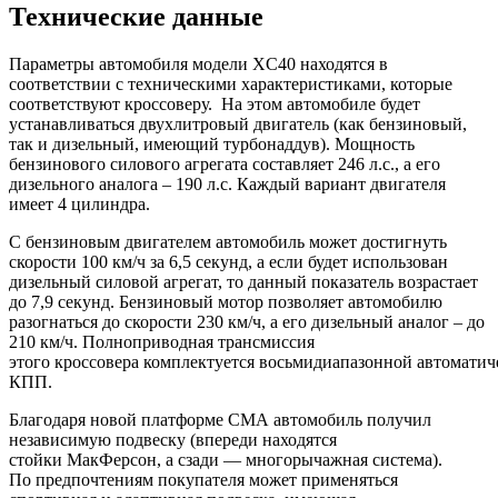
Технические данные
Параметры автомобиля модели XC40 находятся в
соответствии с техническими характеристиками, которые
соответствуют кроссоверу. На этом автомобиле будет
устанавливаться двухлитровый двигатель (как бензиновый,
так и дизельный, имеющий турбонаддув). Мощность
бензинового силового агрегата составляет 246 л.с., а его
дизельного аналога – 190 л.с. Каждый вариант двигателя
имеет 4 цилиндра.
С бензиновым двигателем автомобиль может достигнуть
скорости 100 км/ч за 6,5 секунд, а если будет использован
дизельный силовой агрегат, то данный показатель возрастает
до 7,9 секунд. Бензиновый мотор позволяет автомобилю
разогнаться до скорости 230 км/ч, а его дизельный аналог – до
210 км/ч. Полноприводная трансмиссия
этого кроссовера комплектуется восьмидиапазонной автоматич
КПП.
Благодаря новой платформе CMA автомобиль получил
независимую подвеску (впереди находятся
стойки МакФерсон, а сзади — многорычажная система).
По предпочтениям покупателя может применяться