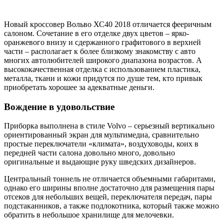
Новый кроссовер Вольво ХС40 2018 отличается фееричным
салоном. Сочетание в его отделке двух цветов – ярко-
оранжевого внизу и сдержанного графитового в верхней
части – располагает к более близкому знакомству с авто
многих автолюбителей широкого диапазона возрастов. А
высококачественная отделка с использованием пластика,
металла, ткани и кожи придутся по душе тем, кто привык
приобретать хорошее за адекватные деньги.
Вождение в удовольствие
Приборка выполнена в стиле Volvo – серьезный вертикально
ориентированный экран для мультимедиа, сравнительно
простые переключатели «климата», воздуховоды, коих в
передней части салона довольно много, довольно
оригинальные и выдающие руку шведских дизайнеров.
Центральный тоннель не отличается объемными габаритами,
однако его ширины вполне достаточно для размещения пары
отсеков для небольших вещей, переключателя передач, пары
подстаканников, а также подлокотника, который также можно
обратить в небольшое хранилище для мелочевки.