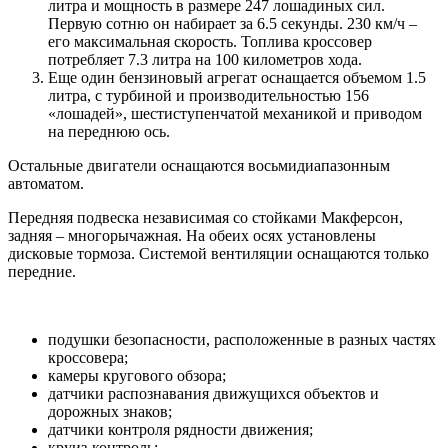
литра и мощность в размере 247 лошадиных сил.
Первую сотню он набирает за 6.5 секунды. 230 км/ч –
его максимальная скорость. Топлива кроссовер
потребляет 7.3 литра на 100 километров хода.
Еще один бензиновый агрегат оснащается объемом 1.5
литра, с турбиной и производительностью 156
«лошадей», шестиступенчатой механикой и приводом
на переднюю ось.
Остальные двигатели оснащаются восьмидиапазонным
автоматом.
Передняя подвеска независимая со стойками Макферсон,
задняя – многорычажная. На обеих осях установлены
дисковые тормоза. Системой вентиляции оснащаются только
передние.
подушки безопасности, расположенные в разных частях
кроссовера;
камеры кругового обзора;
датчики распознавания движущихся объектов и
дорожных знаков;
датчики контроля рядности движения;
круиз-контроль;