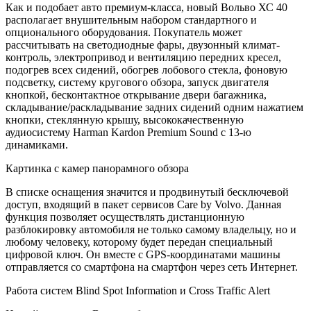
Как и подобает авто премиум-класса, новый Вольво ХС 40
располагает внушительным набором стандартного и
опционального оборудования. Покупатель может
рассчитывать на светодиодные фары, двузонный климат-
контроль, электропривод и вентиляцию передних кресел,
подогрев всех сидений, обогрев лобового стекла, фоновую
подсветку, систему кругового обзора, запуск двигателя
кнопкой, бесконтактное открывание двери багажника,
складывание/раскладывание задних сидений одним нажатием
кнопки, стеклянную крышу, высококачественную
аудиосистему Harman Kardon Premium Sound с 13-ю
динамиками.
Картинка с камер панорамного обзора
В списке оснащения значится и продвинутый бесключевой
доступ, входящий в пакет сервисов Care by Volvo. Данная
функция позволяет осуществлять дистанционную
разблокировку автомобиля не только самому владельцу, но и
любому человеку, которому будет передан специальный
цифровой ключ. Он вместе с GPS-координатами машины
отправляется со смартфона на смартфон через сеть Интернет.
Работа систем Blind Spot Information и Cross Traffic Alert