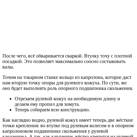
После чего, всё обваривается сваркой. Втулку точу с плотной
посадкой. Это позволяет максимально соосно состыковать
валы.
Точим на токарном станке кольцо из капролона, которое даст
нам вторую точку опоры для рулевого кожуха. По сути, же
оно будет выполнять роль опорного подшипника скольжения.
Отрезаем рулевой кожух на необходимую длину и
делаем ему пропил для хомута.
Теперь собираем всю конструкцию.
Как наглядно видно, рулевой кожух имеет теперь две жёсткие
точки крепления: во втулке под рулевым колесом и в опорном
капролоновом подшипнике скольжения у рулевой
карданчика. А так, как карданчик жёстко крепится на рулевой