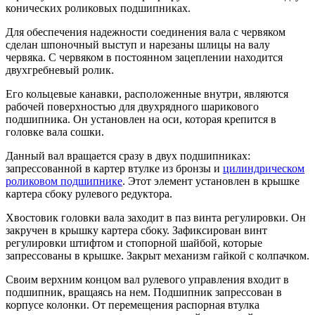
конических роликовых подшипниках.
Для обеспечения надежности соединения вала с червяком
сделан шпоночный выступ и нарезаны шлицы на валу
червяка. С червяком в постоянном зацеплении находится
двухгребневый ролик.
Его кольцевые канавки, расположенные внутри, являются
рабочей поверхностью для двухрядного шарикового
подшипника. Он установлен на оси, которая крепится в
головке вала сошки.
Данный вал вращается сразу в двух подшипниках:
запрессованной в картер втулке из бронзы и
цилиндрическом
роликовом подшипнике
. Этот элемент установлен в крышке
картера сбоку рулевого редуктора.
Хвостовик головки вала заходит в паз винта регулировки. Он
закручен в крышку картера сбоку. Зафиксирован винт
регулировки штифтом и стопорной шайбой, которые
запрессованы в крышке. Закрыт механизм гайкой с колпачком.
Своим верхним концом вал рулевого управления входит в
подшипник, вращаясь на нем. Подшипник запрессован в
корпусе колонки. От перемещения распорная втулка