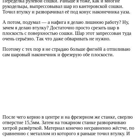
Переделка рулевой сошки. Раньше я тоже, как и многие
рукодельцы, выпрессовывал шар из кантеровской сошки.
Точил втулку и разворачивал её под конус наконечника уаза.
А потом, подумал — а нафига я делаю лишнюю работу? Ну,
зачем я делаю втулку? Достаточно просто срезать шар в
плоскость с поверхностью сошки. Шар этот запрессован туда
очень серьёзно. Так что даже обваривать не нужно.
Поэтому с тех пор я не страдаю больше фигнёй а отпиливаю
сам шаровый наконечник и фрезерую обе плоскости.
После чего керню в центре и на фрезерном же станке, сверлю
отверстие 15,5мм. Затем на токарном станке разворачиваю
хитрой развёрткой. Материал конечно несравненно жёстче, по
сравнению с металлом из которого я раньше точил втулку. И