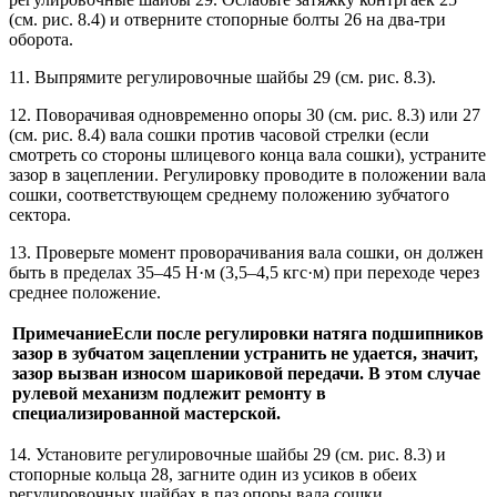
(см. рис. 8.4) и отверните стопорные болты 26 на два-три
оборота.
11. Выпрямите регулировочные шайбы 29 (см. рис. 8.3).
12. Поворачивая одновременно опоры 30 (см. рис. 8.3) или 27
(см. рис. 8.4) вала сошки против часовой стрелки (если
смотреть со стороны шлицевого конца вала сошки), устраните
зазор в зацеплении. Регулировку проводите в положении вала
сошки, соответствующем среднему положению зубчатого
сектора.
13. Проверьте момент проворачивания вала сошки, он должен
быть в пределах 35–45 Н·м (3,5–4,5 кгс·м) при переходе через
среднее положение.
Примечание
Если после регулировки натяга подшипников
зазор в зубчатом зацеплении устранить не удается, значит,
зазор вызван износом шариковой передачи. В этом случае
рулевой механизм подлежит ремонту в
специализированной мастерской.
14. Установите регулировочные шайбы 29 (см. рис. 8.3) и
стопорные кольца 28, загните один из усиков в обеих
регулировочных шайбах в паз опоры вала сошки.