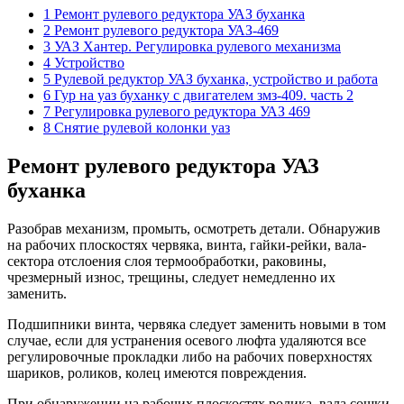
1 Ремонт рулевого редуктора УАЗ буханка
2 Ремонт рулевого редуктора УАЗ-469
3 УАЗ Хантер. Регулировка рулевого механизма
4 Устройство
5 Рулевой редуктор УАЗ буханка, устройство и работа
6 Гур на уаз буханку с двигателем змз-409. часть 2
7 Регулировка рулевого редуктора УАЗ 469
8 Снятие рулевой колонки уаз
Ремонт рулевого редуктора УАЗ
буханка
Разобрав механизм, промыть, осмотреть детали. Обнаружив
на рабочих плоскостях червяка, винта, гайки-рейки, вала-
сектора отслоения слоя термообработки, раковины,
чрезмерный износ, трещины, следует немедленно их
заменить.
Подшипники винта, червяка следует заменить новыми в том
случае, если для устранения осевого люфта удаляются все
регулировочные прокладки либо на рабочих поверхностях
шариков, роликов, колец имеются повреждения.
При обнаружении на рабочих плоскостях ролика, вала сошки