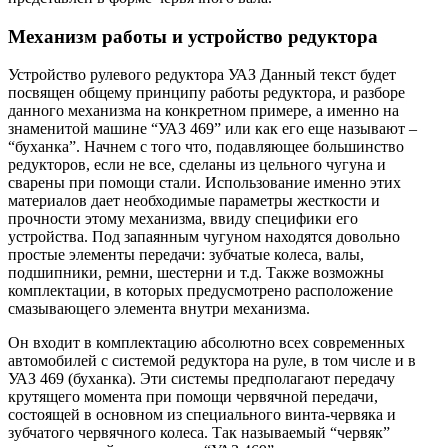
Механизм работы и устройство редуктора
Устройство рулевого редуктора УАЗ Данный текст будет
посвящен общему принципу работы редуктора, и разборе
данного механизма на конкретном примере, а именно на
знаменитой машине “УАЗ 469” или как его еще называют –
“буханка”. Начнем с того что, подавляющее большинство
редукторов, если не все, сделаны из цельного чугуна и
сварены при помощи стали. Использование именно этих
материалов дает необходимые параметры жесткости и
прочности этому механизма, ввиду специфики его
устройства. Под запаянным чугуном находятся довольно
простые элементы передачи: зубчатые колеса, валы,
подшипники, ремни, шестерни и т.д. Также возможны
комплектации, в которых предусмотрено расположение
смазывающего элемента внутри механизма.
Он входит в комплектацию абсолютно всех современных
автомобилей с системой редуктора на руле, в том числе и в
УАЗ 469 (буханка). Эти системы предполагают передачу
крутящего момента при помощи червячной передачи,
состоящей в основном из специального винта-червяка и
зубчатого червячного колеса. Так называемый “червяк”