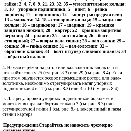
гайка; 2, 4, 7, 8, 9, 21, 23, 32, 35 – уплотнительные кольца;
3, 10 – упорные подшипники; 5 – винт; 6 – рейка-
поршень; 11 – подшипник; 12 – корпус распределителя;
13 – манжета; 14, 18 – стопорные кольца; 15 – защитное
кольцо; 16 – шариковод; 17 – шарики; 19 – крышка
защитная нижняя; 20 – картер; 22 – крышка защитная
верхняя; 24 – ролики; 25 – контргайка; 26 – болт
стопорный; 27 – опоры вала сошки; 28 – вал сошки; 29 –
сошка; 30 – гайка сошки; 31 – вал-золотник; 32 –
обратный клапан; 33 – болт-штуцер сливного шланга; 34
– обратный клапан
4. Нажмите рукой на ротор или вал-золотник вдоль оси и
покачайте сошку 25 (см. рис. 8.3) или 29 (см. рис. 8.4). Если
при этом ощущается осевое перемещение ротора или вала-
золотника, необходимо отрегулировать натяг упорных
подшипников 4 и 11 (см. рис. 8.3) или 3 и 10 (см. рис. 8.4).
5. Для регулировки упорных подшипников бородком и
молотком выправьте буртик стакана 3 (см. рис. 8.3) или
регулировочной гайки 1 (см. рис. 8.4), закерненный в пазы
стенки картера.
Предупреждение
Старайтесь не наносить чрезмерно
сильные удары.