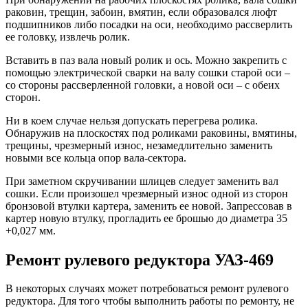
раковин, трещин, забоин, вмятин, если образовался люфт
подшипников либо посадки на оси, необходимо рассверлить
ее головку, извлечь ролик.
Вставить в паз вала новый ролик и ось. Можно закрепить с
помощью электрической сварки на валу сошки старой оси –
со стороны рассверленной головки, а новой оси – с обеих
сторон.
Ни в коем случае нельзя допускать перегрева ролика.
Обнаружив на плоскостях под роликами раковины, вмятины,
трещины, чрезмерный износ, незамедлительно заменить
новыми все кольца опор вала-сектора.
При заметном скручивании шлицев следует заменить вал
сошки. Если произошел чрезмерный износ одной из сторон
бронзовой втулки картера, заменить ее новой. Запрессовав в
картер новую втулку, прогладить ее брошью до диаметра 35
+0,027 мм.
Ремонт рулевого редуктора УАЗ-469
В некоторых случаях может потребоваться ремонт рулевого
редуктора. Для того чтобы выполнить работы по ремонту, не