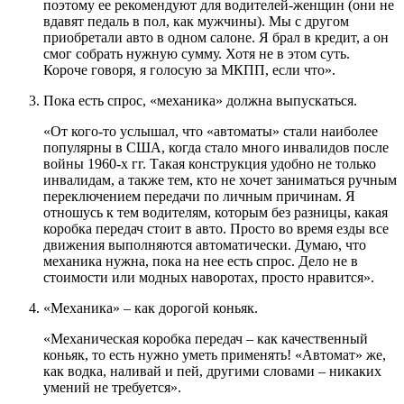
поэтому ее рекомендуют для водителей-женщин (они не
вдавят педаль в пол, как мужчины). Мы с другом
приобретали авто в одном салоне. Я брал в кредит, а он
смог собрать нужную сумму. Хотя не в этом суть.
Короче говоря, я голосую за МКПП, если что».
Пока есть спрос, «механика» должна выпускаться.
«От кого-то услышал, что «автоматы» стали наиболее
популярны в США, когда стало много инвалидов после
войны 1960-х гг. Такая конструкция удобно не только
инвалидам, а также тем, кто не хочет заниматься ручным
переключением передачи по личным причинам. Я
отношусь к тем водителям, которым без разницы, какая
коробка передач стоит в авто. Просто во время езды все
движения выполняются автоматически. Думаю, что
механика нужна, пока на нее есть спрос. Дело не в
стоимости или модных наворотах, просто нравится».
«Механика» – как дорогой коньяк.
«Механическая коробка передач – как качественный
коньяк, то есть нужно уметь применять! «Автомат» же,
как водка, наливай и пей, другими словами – никаких
умений не требуется».