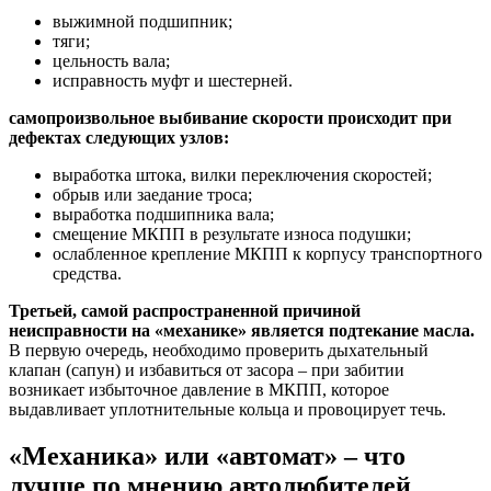
выжимной подшипник;
тяги;
цельность вала;
исправность муфт и шестерней.
самопроизвольное выбивание скорости происходит при
дефектах следующих узлов:
выработка штока, вилки переключения скоростей;
обрыв или заедание троса;
выработка подшипника вала;
смещение МКПП в результате износа подушки;
ослабленное крепление МКПП к корпусу транспортного
средства.
Третьей, самой распространенной причиной
неисправности на «механике» является подтекание масла.
В первую очередь, необходимо проверить дыхательный
клапан (сапун) и избавиться от засора – при забитии
возникает избыточное давление в МКПП, которое
выдавливает уплотнительные кольца и провоцирует течь.
«Механика» или «автомат» – что
лучше по мнению автолюбителей