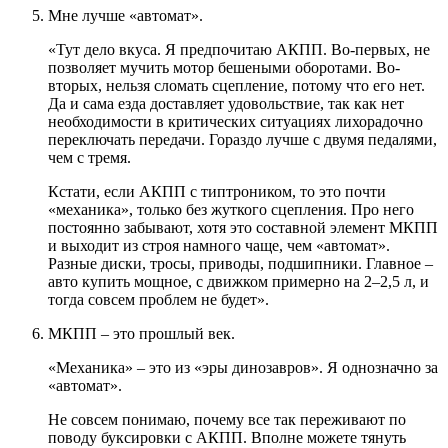
Мне лучше «автомат».
«Тут дело вкуса. Я предпочитаю АКПП. Во-первых, не
позволяет мучить мотор бешеными оборотами. Во-
вторых, нельзя сломать сцепление, потому что его нет.
Да и сама езда доставляет удовольствие, так как нет
необходимости в критических ситуациях лихорадочно
переключать передачи. Гораздо лучше с двумя педалями,
чем с тремя.
Кстати, если АКПП с типтроником, то это почти
«механика», только без жуткого сцепления. Про него
постоянно забывают, хотя это составной элемент МКПП
и выходит из строя намного чаще, чем «автомат».
Разные диски, тросы, приводы, подшипники. Главное –
авто купить мощное, с движком примерно на 2–2,5 л, и
тогда совсем проблем не будет».
МКПП – это прошлый век.
«Механика» – это из «эры динозавров». Я однозначно за
«автомат».
Не совсем понимаю, почему все так переживают по
поводу буксировки с АКПП. Вполне можете тянуть