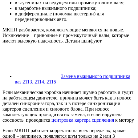
в заусеницах на ведущем или промежуточном валу;
в выработке выжимного подшипника;
в дифференциале (поломка шестерни) для
переднеприводных авто.
МКПП разбирается, комплектующие меняются на новые.
Исключение – приводные и промежуточный валы, которые
имеют высокую надежность. Детали шлифуют.
Замена выжимного подшипника
ваз 2113, 2114, 2115
Если механическая коробка начинает шумно работать и гудит
на работающем двигателе, причина может быть как в износе
деталей синхронизатора, так и в потере синхронизации
картеров сцепления и силового блока. При износе
комплектующих проводится их замена, и если нарушена
соосность, проводится
центровка картера сцепления
к мотору.
Если МКПП работает корректно на всех передачах, кроме
одной – например, появляется шум только на 2 или 3