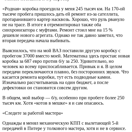
«Родная» коробка проездила у меня 245 тысяч км. На 170-ой
тысяче пробега пришлось дать ей ремонт из-за сателлита,
протаранившего картер насквозь. Хорошо, что руль рвануло
не на трасе. В итоге я отремонтировал также оба
синхронизатора с муфтами. Ремонт стоил мне на 15 %
дешевле нового агрегата. Однако не так давно заметил, что
вторая передача начала выбивать.
Выяснилось, что на мой ВАЗ поставили другую коробку с
пробегом 37000 вместо моей. Математика здесь простая: новая
коробка за 687 евро против б/у за 250. Удивительно, но
человек ко всему приспосабливается. Привык и я. В целом
передачи переключаются плавно, без посторонних звуков. Что
касается ремонта коробки, тут есть подводные камни.
Изначально рассчитываешь на один бюджет, а после
дефектовки он становится совсем другим.
В общем, мой выбор — б/у, особенно при пробеге более 250
тысяч км. Хотя «котов в мешке» я и сам опасаюсь.
«Следите за работой мастера»
Однажды я менял механическую КПП с вылетающей 5-й
передачей в Питере у толкового мастера, хотя и не в сервисе.