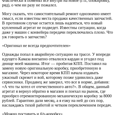
Фактически я поменял все внутри на новое (ГП, блокировку,
ряд), о чем ни разу не пожалел.
Могу сказать, что самостоятельный ремонт однозначно имеет
смысл, если известны места продажи качественных запчастей.
В противном случае остается лишь надеяться, что новый
купленный агрегат не подведет. Известны ситуации, когда
даже у машин с конвейера передачи переключались плохо. Что
уж говорить о запчастях?
«Оригинал не всегда предпочтителен»
Однажды попал в аварийную ситуацию на трассе. У впереди
идущего Камаза внезапно отвалился кардан и угодил под
днище моей машины. Итог — пробитая КПП. Поставил на
замену новую оригинальную коробку, приобретенную в
магазине. Через некоторое время КПП начала издавать
ужасный скрежет и вой, которому позже удивились даже
сервисники. Продавец же заверил, что все в норме, добавив:
«А что ты хотел от отечественного авто?». В общем, данный
агрегат я вернул обратно в магазин и поехал на рынок, где
приобрел отремонтированную механическую коробку за 8000
рублей. Гарантию дали месяц, а я езжу на ней до сих пор,
наслаждаясь тихой работой и четким переключением передач.
«Можно поставить и б/у-коробку»