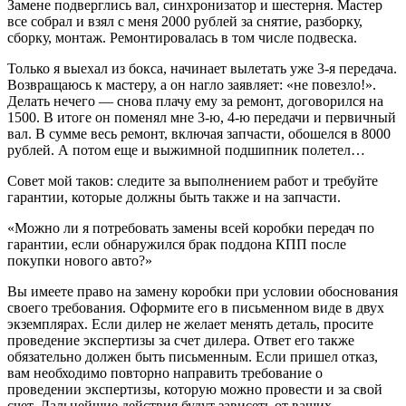
Замене подверглись вал, синхронизатор и шестерня. Мастер
все собрал и взял с меня 2000 рублей за снятие, разборку,
сборку, монтаж. Ремонтировалась в том числе подвеска.
Только я выехал из бокса, начинает вылетать уже 3-я передача.
Возвращаюсь к мастеру, а он нагло заявляет: «не повезло!».
Делать нечего — снова плачу ему за ремонт, договорился на
1500. В итоге он поменял мне 3-ю, 4-ю передачи и первичный
вал. В сумме весь ремонт, включая запчасти, обошелся в 8000
рублей. А потом еще и выжимной подшипник полетел…
Совет мой таков: следите за выполнением работ и требуйте
гарантии, которые должны быть также и на запчасти.
«Можно ли я потребовать замены всей коробки передач по
гарантии, если обнаружился брак поддона КПП после
покупки нового авто?»
Вы имеете право на замену коробки при условии обоснования
своего требования. Оформите его в письменном виде в двух
экземплярах. Если дилер не желает менять деталь, просите
проведение экспертизы за счет дилера. Ответ его также
обязательно должен быть письменным. Если пришел отказ,
вам необходимо повторно направить требование о
проведении экспертизы, которую можно провести и за свой
счет. Дальнейшие действия будут зависеть от ваших