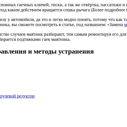
новных гаечных ключей, тиски, а так же отвёртка, пассатижи и
од каким действием вращается сошка рычага (Более подробнее бу
зу у автомобиля, да это и легко модно понять, потому что как 
ника, вы сможете посмотреть в статье, под названием: «Замена
м
ве случаев маятник разбирают, тем самым ремонтируя его для т
бирается подтяжками гаек маятника.
равления и методы устранения
 рулевой редуктор