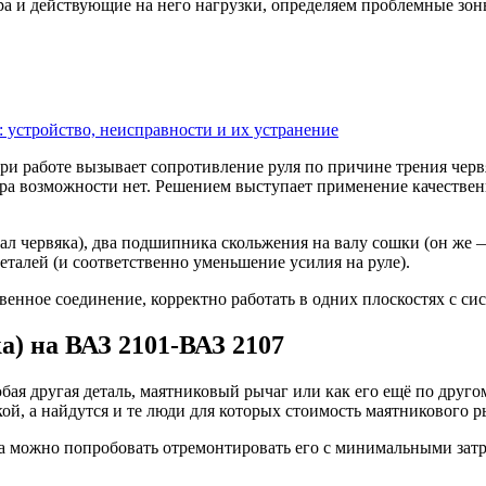
а и действующие на него нагрузки, определяем проблемные зон
: устройство, неисправности и их устранение
при работе вызывает сопротивление руля по причине трения чер
ора возможности нет. Решением выступает применение качествен
ал червяка), два подшипника скольжения на валу сошки (он же 
талей (и соответственно уменьшение усилия на руле).
венное соединение, корректно работать в одних плоскостях с си
) на ВАЗ 2101-ВАЗ 2107
ая другая деталь, маятниковый рычаг или как его ещё по друго
кой, а найдутся и те люди для которых стоимость маятникового 
ва можно попробовать отремонтировать его с минимальными затр