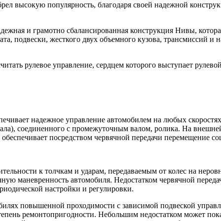
 обрел высокую популярность, благодаря своей надежной конст
дежная и грамотно сбалансированная конструкция Нивы, котора
ата, подвески, жесткого двух объемного кузова, трансмиссий и 
итать рулевое управление, сердцем которого выступает рулевой
печивает надежное управление автомобилем на любых скоростях
ала), соединенного с промежуточным валом, ролика. На внешней
 обеспечивает посредством червячной передачи перемещение сош
тельности к толчкам и ударам, передаваемым от колес на неров
чную маневренность автомобиля. Недостатком червячной передач
ериодической настройки и регулировки.
билях повышенной проходимости с зависимой подвеской управляе
епень ремонтопригодности. Небольшим недостатком может показ