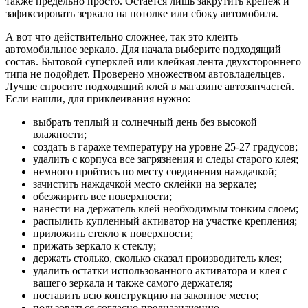
также предельно просто. Остается лишь закрутить крепеж и
зафиксировать зеркало на потолке или сбоку автомобиля.
А вот что действительно сложнее, так это клеить
автомобильное зеркало. Для начала выберите подходящий
состав. Бытовой суперклей или клейкая лента двухстороннего
типа не подойдет. Проверено множеством автовладельцев.
Лучше спросите подходящий клей в магазине автозапчастей.
Если нашли, для приклеивания нужно:
выбрать теплый и солнечный день без высокой
влажности;
создать в гараже температуру на уровне 25-27 градусов;
удалить с корпуса все загрязнения и следы старого клея;
немного пройтись по месту соединения наждачкой;
зачистить наждачкой место склейки на зеркале;
обезжирить все поверхности;
нанести на держатель клей необходимым тонким слоем;
распылить купленный активатор на участке крепления;
приложить стекло к поверхности;
прижать зеркало к стеклу;
держать столько, сколько сказал производитель клея;
удалить остатки использованного активатора и клея с
вашего зеркала и также самого держателя;
поставить всю конструкцию на законное место;
пользоваться согласно предназначению.