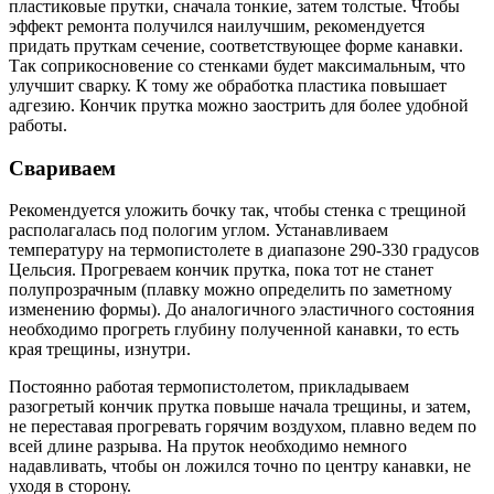
пластиковые прутки, сначала тонкие, затем толстые. Чтобы
эффект ремонта получился наилучшим, рекомендуется
придать пруткам сечение, соответствующее форме канавки.
Так соприкосновение со стенками будет максимальным, что
улучшит сварку. К тому же обработка пластика повышает
адгезию. Кончик прутка можно заострить для более удобной
работы.
Свариваем
Рекомендуется уложить бочку так, чтобы стенка с трещиной
располагалась под пологим углом. Устанавливаем
температуру на термопистолете в диапазоне 290-330 градусов
Цельсия. Прогреваем кончик прутка, пока тот не станет
полупрозрачным (плавку можно определить по заметному
изменению формы). До аналогичного эластичного состояния
необходимо прогреть глубину полученной канавки, то есть
края трещины, изнутри.
Постоянно работая термопистолетом, прикладываем
разогретый кончик прутка повыше начала трещины, и затем,
не переставая прогревать горячим воздухом, плавно ведем по
всей длине разрыва. На пруток необходимо немного
надавливать, чтобы он ложился точно по центру канавки, не
уходя в сторону.