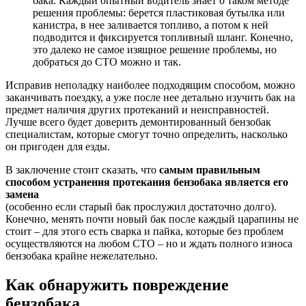
бака. Каждый опытный водитель знает о таком методе
решения проблемы: берется пластиковая бутылка или
канистра, в нее заливается топливо, а потом к ней
подводится и фиксируется топливный шланг. Конечно,
это далеко не самое изящное решение проблемы, но
добраться до СТО можно и так.
Исправив неполадку наиболее подходящим способом, можно
заканчивать поездку, а уже после нее детально изучить бак на
предмет наличия других протеканий и неисправностей.
Лучше всего будет доверить демонтированный бензобак
специалистам, которые смогут точно определить, насколько
он пригоден для езды.
В заключение стоит сказать, что
самым правильным
способом устранения протекания бензобака является его
замена
(особенно если старый бак прослужил достаточно долго).
Конечно, менять почти новый бак после каждый царапины не
стоит – для этого есть сварка и пайка, которые без проблем
осуществляются на любом СТО – но и ждать полного износа
бензобака крайне нежелательно.
Как обнаружить повреждение
бензобака