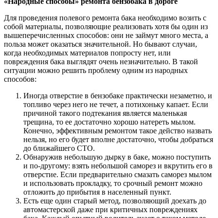
«Народные способы» ремонта бензобака в дороге
Для проведения полевого ремонта бака необходимо возить с
собой материалы, позволяющие реализовать хотя бы один из
вышеперечисленных способов: они не займут много места, а
польза может оказаться значительной. Но бывают случаи,
когда необходимых материалов попросту нет, или
повреждения бака выглядят очень незначительно. В такой
ситуации можно решить проблему одним из народных
способов:
Иногда отверстие в бензобаке практически незаметно, и
топливо через него не течет, а потихоньку капает. Если
причиной такого подтекания является маленькая
трещина, то ее достаточно хорошо натереть мылом.
Конечно, эффективным ремонтом такое действо назвать
нельзя, но его будет вполне достаточно, чтобы добраться
до ближайшего СТО.
Обнаружив небольшую дырку в баке, можно поступить
и по-другому: взять небольшой саморез и вкрутить его в
отверстие. Если предварительно смазать саморез мылом
и использовать прокладку, то срочный ремонт можно
отложить до прибытия в населенный пункт.
Есть еще один старый метод, позволяющий доехать до
автомастерской даже при критичных повреждениях