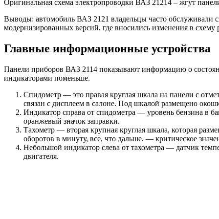
Оригинальная схема электропроводки ВАЗ 21214 – жгут панел
Выводы: автомобиль ВАЗ 2121 владельцы часто обслуживали с
модернизированных версий, где вносились изменения в схему р
Главные информационные устройства
Панели приборов ВАЗ 2114 показывают информацию о состоян
индикаторами поменьше.
Спидометр — это правая круглая шкала на панели с отмет
связан с дисплеем в салоне. Под шкалой размещено окошк
Индикатор справа от спидометра — уровень бензина в бак
оранжевый значок заправки.
Тахометр — вторая крупная круглая шкала, которая разм
оборотов в минуту, все, что дальше, — критическое знач
Небольшой индикатор слева от тахометра — датчик темпе
двигателя.