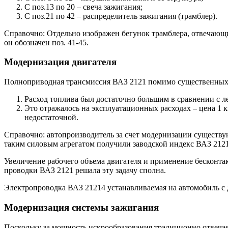
С поз.13 по 20 – свеча зажигания;
С поз.21 по 42 – распределитель зажигания (трамблер).
Справочно: Отдельно изображен бегунок трамблера, отвечающ
он обозначен поз. 41-45.
Модернизация двигателя
Полноприводная трансмиссия ВАЗ 2121 помимо существенных п
Расход топлива был достаточно большим в сравнении с ле
Это отражалось на эксплуатационных расходах – цена 1 
недостаточной.
Справочно: автопроизводитель за счет модернизации существую
таким силовым агрегатом получили заводской индекс ВАЗ 2121
Увеличение рабочего объема двигателя и применение бесконта
проводки ВАЗ 2121 решала эту задачу сполна.
Электропроводка ВАЗ 21214 устанавливаемая на автомобиль с 
Модернизация системы зажигания
Поскольку за мощность искрообразования традиционно отвечает