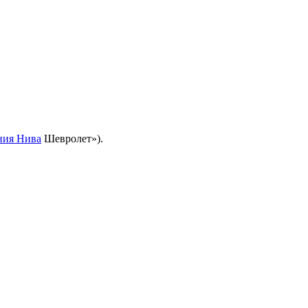
ния Нива
Шевролет»).