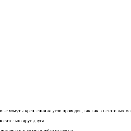
ые хомуты крепления жгутов проводов, так как в некоторых мест
осительно друг друга.
ые колодки промаркируйте отдельно.