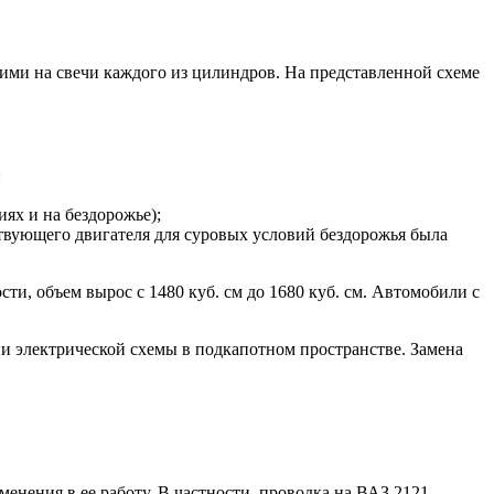
ими на свечи каждого из цилиндров. На представленной схеме
:
ях и на бездорожье);
ствующего двигателя для суровых условий бездорожья была
ти, объем вырос с 1480 куб. см до 1680 куб. см. Автомобили с
и электрической схемы в подкапотном пространстве. Замена
енения в ее работу. В частности, проводка на ВАЗ 2121