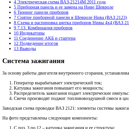
4 Электрическая схема ВАЗ-21214М 2011 года
5 Приборная панель и ее замена на Ниве Шевроле
6 Тюнинг панели приборов
7 Снятие приборной панели в Шевроле Нива (ВАЗ 2123)
8 Схема и распиновка щитка приборов Нивы 4х4 (ВАЗ 21
9 7.13. Комбинация приборов
10 Индикаторы
11 Соединение АКБ и стартера
12 Подведение итогов
13 Выводы
Система зажигания
За основу работы двигателя внутреннего сгорания, устанавлива
Генератор вырабатывает электрический ток;
Катушка зажигания повышает его мощность;
Распределитель зажигания подает электрические импуль
Свечи производят поджиг топливовоздушной смеси в цил
Заводская схема проводки ВАЗ 2121: элементы системы зажиг
На фото представлены следующие компоненты:
С поз. 3 по 12 – катушка зажигания и ее структура;