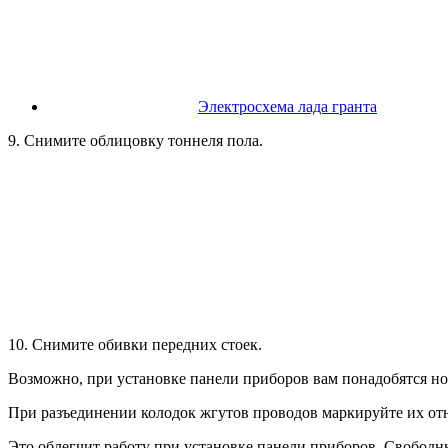
Электросхема лада гранта
9. Снимите облицовку тоннеля пола.
10. Снимите обивки передних стоек.
Возможно, при установке панели приборов вам понадобятся нов
При разъединении колодок жгутов проводов маркируйте их отн
Это облегчит работу при установке панели приборов. Свободн