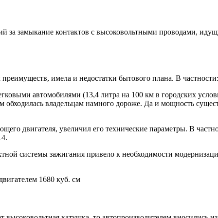
ий за замыкание контактов с высоковольтными проводами, идущ
реимуществ, имела и недостатки бытового плана. В частности
гковыми автомобилями (13,4 литра на 100 км в городских услови
км обходилась владельцам намного дороже. Да и мощность суще
щего двигателя, увеличил его технические параметры. В частнос
4.
ктной системы зажигания привело к необходимости модернизаци
двигателем 1680 куб. см
 высоковольтная катушка, то автопроизводителем вносились изм