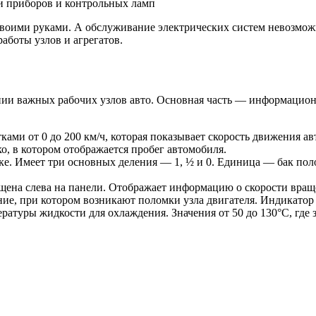
и приборов и контрольных ламп
воими руками. А обслуживание электрических систем невозможн
аботы узлов и агрегатов.
ии важных рабочих узлов авто. Основная часть — информацион
ками от 0 до 200 км/ч, которая показывает скорость движения ав
о, в котором отображается пробег автомобиля.
е. Имеет три основных деления — 1, ½ и 0. Единица — бак полон
ещена слева на панели. Отображает информацию о скорости вращ
ение, при котором возникают поломки узла двигателя. Индикато
ратуры жидкости для охлаждения. Значения от 50 до 130°С, где