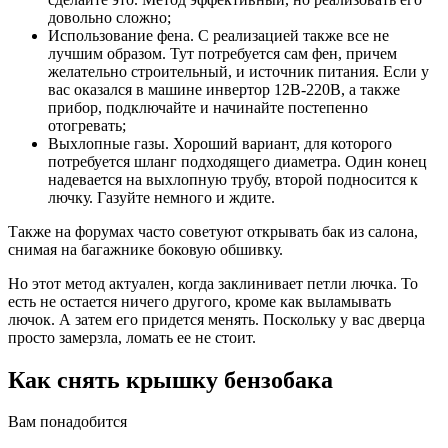
довольно сложно;
Использование фена. С реализацией также все не
лучшим образом. Тут потребуется сам фен, причем
желательно строительный, и источник питания. Если у
вас оказался в машине инвертор 12В-220В, а также
прибор, подключайте и начинайте постепенно
отогревать;
Выхлопные газы. Хороший вариант, для которого
потребуется шланг подходящего диаметра. Один конец
надевается на выхлопную трубу, второй подносится к
лючку. Газуйте немного и ждите.
Также на форумах часто советуют открывать бак из салона,
снимая на багажнике боковую обшивку.
Но этот метод актуален, когда заклинивает петли лючка. То
есть не остается ничего другого, кроме как выламывать
лючок. А затем его придется менять. Поскольку у вас дверца
просто замерзла, ломать ее не стоит.
Как снять крышку бензобака
Вам понадобится