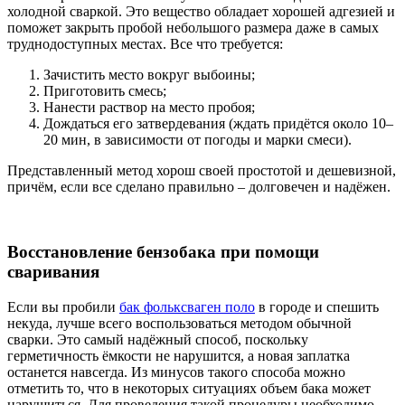
холодной сваркой. Это вещество обладает хорошей адгезией и
поможет закрыть пробой небольшого размера даже в самых
труднодоступных местах. Все что требуется:
Зачистить место вокруг выбоины;
Приготовить смесь;
Нанести раствор на место пробоя;
Дождаться его затвердевания (ждать придётся около 10–
20 мин, в зависимости от погоды и марки смеси).
Представленный метод хорош своей простотой и дешевизной,
причём, если все сделано правильно – долговечен и надёжен.
Восстановление бензобака при помощи
сваривания
Если вы пробили
бак фольксваген поло
в городе и спешить
некуда, лучше всего воспользоваться методом обычной
сварки. Это самый надёжный способ, поскольку
герметичность ёмкости не нарушится, а новая заплатка
останется навсегда. Из минусов такого способа можно
отметить то, что в некоторых ситуациях объем бака может
нарушиться. Для проведения такой процедуры необходимо