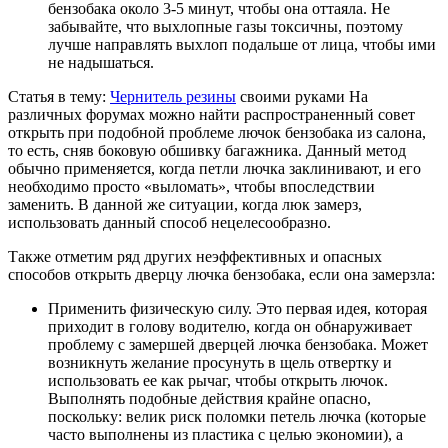
бензобака около 3-5 минут, чтобы она оттаяла. Не
забывайте, что выхлопные газы токсичны, поэтому
лучше направлять выхлоп подальше от лица, чтобы ими
не надышаться.
Статья в тему:
Чернитель резины
своими руками На
различных форумах можно найти распространенный совет
открыть при подобной проблеме лючок бензобака из салона,
то есть, сняв боковую обшивку багажника. Данный метод
обычно применяется, когда петли лючка заклинивают, и его
необходимо просто «выломать», чтобы впоследствии
заменить. В данной же ситуации, когда люк замерз,
использовать данный способ нецелесообразно.
Также отметим ряд других неэффективных и опасных
способов открыть дверцу лючка бензобака, если она замерзла:
Применить физическую силу. Это первая идея, которая
приходит в голову водителю, когда он обнаруживает
проблему с замершей дверцей лючка бензобака. Может
возникнуть желание просунуть в щель отвертку и
использовать ее как рычаг, чтобы открыть лючок.
Выполнять подобные действия крайне опасно,
поскольку: велик риск поломки петель лючка (которые
часто выполнены из пластика с целью экономии), а