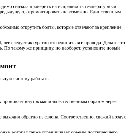
ходимо сначала проверить на исправность температурный
 и предыдущую, отремонтировать невозможно. Единственным
бходимо открутить болты, которые отвечают за крепление
алее следует аккуратно отсоединить все провода. Делать это
ь. По такому же принципу, но наоборот, установите новый
емонт
ельную систему работать.
ух проникает внутрь машины естественным образом через
выходил обратно из салона. Соответственно, свежий воздух
слонка, которая также ограничивает объемы поступающего