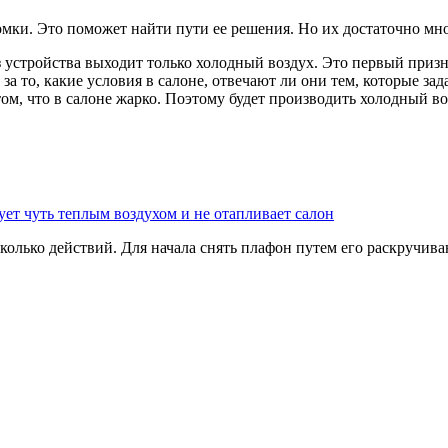
омки. Это поможет найти пути ее решения. Но их достаточно мн
з устройства выходит только холодный воздух. Это первый призна
за то, какие условия в салоне, отвечают ли они тем, которые зад
м, что в салоне жарко. Поэтому будет производить холодный во
дует чуть теплым воздухом и не отапливает салон
олько действий. Для начала снять плафон путем его раскручива