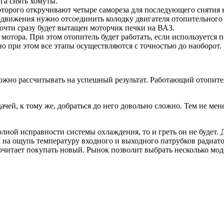
га снять хомуты.
оторого откручивают четыре самореза для последующего снятия 
движения нужно отсоединить колодку двигателя отопительного 
почти сразу будет вытащен моторчик печки на ВАЗ.
мотора. При этом отопитель будет работать, если используется
о при этом все этапы осуществляются с точностью до наоборот.
можно рассчитывать на успешный результат. Работающий отопите
чей, к тому же, добраться до него довольно сложно. Тем не мене
полной исправности системы охлаждения, то и греть он не будет
на ощупь температуру входного и выходного патрубков радиато
дпочитает покупать новый. Рынок позволит выбрать несколько м