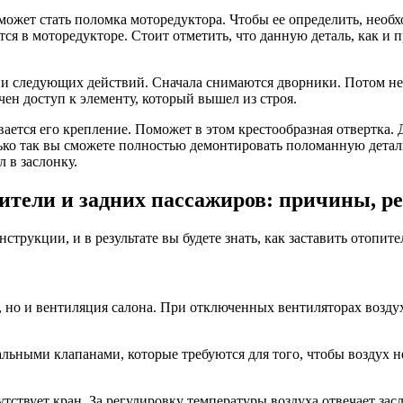
может стать поломка моторедуктора. Чтобы ее определить, необ
оется в моторедукторе. Стоит отметить, что данную деталь, как
и следующих действий. Сначала снимаются дворники. Потом нео
чен доступ к элементу, который вышел из строя.
ется его крепление. Поможет в этом крестообразная отвертка. Д
лько так вы сможете полностью демонтировать поломанную детал
л в заслонку.
одители и задних пассажиров: причины, р
струкции, и в результате вы будете знать, как заставить отопит
, но и вентиляция салона. При отключенных вентиляторах возд
ыми клапанами, которые требуются для того, чтобы воздух не 
сутствует кран. За регулировку температуры воздуха отвечает за