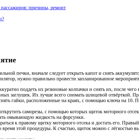
х пассажиров: причины, ремонт
и?
иятие
бильной печки, вначале следует открыть капот и снять аккумуля
тилятор, нужно правильно провести запланированное мероприяти
куратно поддеть их резиновые колпачки и снять их, после чего в
ных заглушек. Их лучше всего снимать шлицевой отвёрткой. Пр
нять гайки, расположенные на краях, с помощью ключа на 10. П
открутить саморезы, с помощью которых щиток моторного отсек
вать омывающую жидкость на форсунки.
браться к правому щитку моторного отсека и достать его. Правы
 во время этой процедуры. К счастью, щиток можно с лёгкостью 