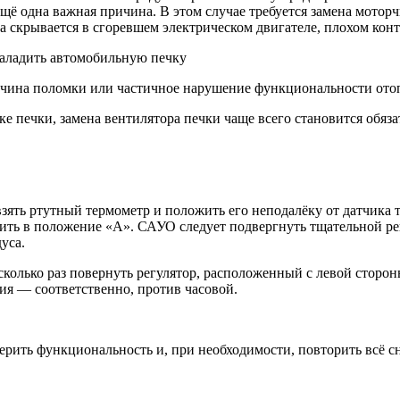
щё одна важная причина. В этом случае требуется замена моторч
 скрывается в сгоревшем электрическом двигателе, плохом конт
аладить автомобильную печку
ричина поломки или частичное нарушение функциональности ото
ке печки, замена вентилятора печки чаще всего становится обяз
зять ртутный термометр и положить его неподалёку от датчика 
ить в положение «А». САУО следует подвергнуть тщательной рег
уса.
сколько раз повернуть регулятор, расположенный с левой сторо
ния — соответственно, против часовой.
рить функциональность и, при необходимости, повторить всё сн