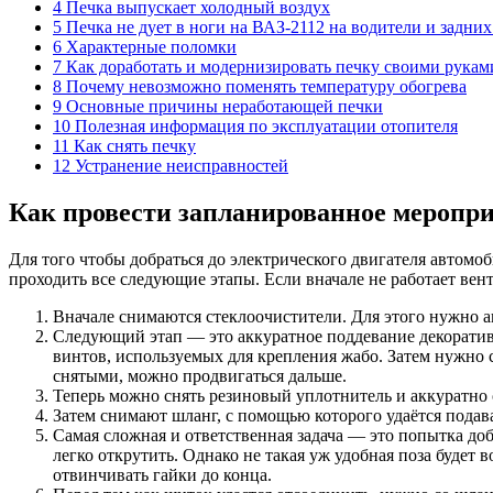
4 Печка выпускает холодный воздух
5 Печка не дует в ноги на ВАЗ-2112 на водители и задни
6 Характерные поломки
7 Как доработать и модернизировать печку своими рукам
8 Почему невозможно поменять температуру обогрева
9 Основные причины неработающей печки
10 Полезная информация по эксплуатации отопителя
11 Как снять печку
12 Устранение неисправностей
Как провести запланированное меропр
Для того чтобы добраться до электрического двигателя автомо
проходить все следующие этапы. Если вначале не работает вен
Вначале снимаются стеклоочистители. Для этого нужно ак
Следующий этап — это аккуратное поддевание декоратив
винтов, используемых для крепления жабо. Затем нужно с
снятыми, можно продвигаться дальше.
Теперь можно снять резиновый уплотнитель и аккуратно 
Затем снимают шланг, с помощью которого удаётся пода
Самая сложная и ответственная задача — это попытка до
легко открутить. Однако не такая уж удобная поза будет
отвинчивать гайки до конца.