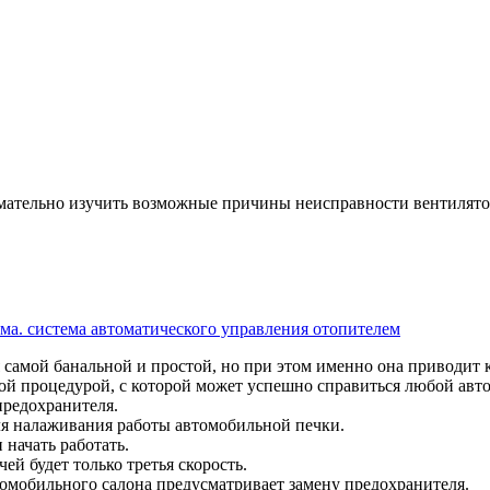
имательно изучить возможные причины неисправности вентилято
ема. система автоматического управления отопителем
 самой банальной и простой, но при этом именно она приводи
той процедурой, с которой может успешно справиться любой авт
предохранителя.
ля налаживания работы автомобильной печки.
 начать работать.
ей будет только третья скорость.
омобильного салона предусматривает замену предохранителя.