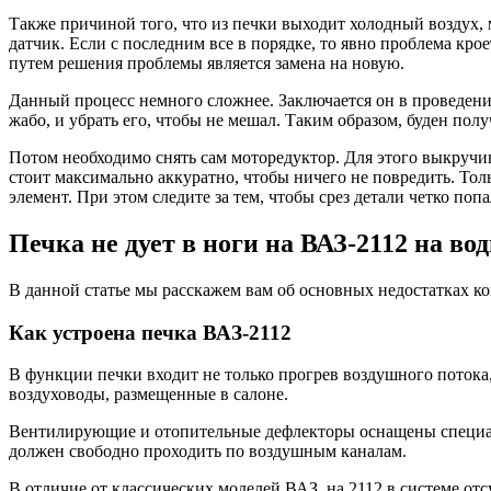
Также причиной того, что из печки выходит холодный воздух, 
датчик. Если с последним все в порядке, то явно проблема кр
путем решения проблемы является замена на новую.
Данный процесс немного сложнее. Заключается он в проведени
жабо, и убрать его, чтобы не мешал. Таким образом, буден полу
Потом необходимо снять сам моторедуктор. Для этого выкручива
стоит максимально аккуратно, чтобы ничего не повредить. То
элемент. При этом следите за тем, чтобы срез детали четко попа
Печка не дует в ноги на ВАЗ-2112 на в
В данной статье мы расскажем вам об основных недостатках кон
Как устроена печка ВАЗ-2112
В функции печки входит не только прогрев воздушного потока
воздуховоды, размещенные в салоне.
Вентилирующие и отопительные дефлекторы оснащены специальн
должен свободно проходить по воздушным каналам.
В отличие от классических моделей ВАЗ, на 2112 в системе от