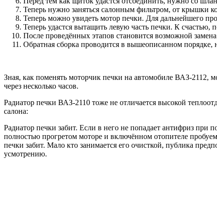
Перед тем как щиток удастся отсоединить, нужно со шлан
Теперь нужно заняться салонным фильтром, от крышки к
Теперь можно увидеть мотор печки. Для дальнейшего про
Теперь удастся вытащить левую часть печки. К счастью, 
После проведённых этапов становится возможной замена 
Обратная сборка проводится в вышеописанном порядке, н
Зная, как поменять моторчик печки на автомобиле ВАЗ-2112, 
через несколько часов.
Радиатор печки ВАЗ-2110 тоже не отличается высокой теплоотда
салона:
Радиатор печки забит. Если в него не попадает антифриз при 
полностью прогретом моторе и включённом отопителе пробуем 
печки забит. Мало кто занимается его очисткой, публика пре
усмотрению.