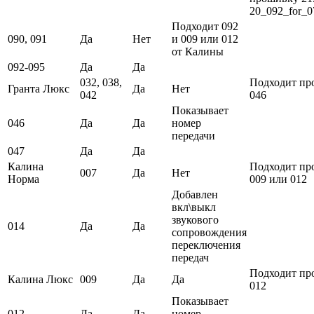
20_092_for_0
Подходит 092
090, 091
Да
Нет
и 009 или 012
от Калины
092-095
Да
Да
032, 038,
Подходит пр
Гранта Люкс
Да
Нет
042
046
Показывает
046
Да
Да
номер
передачи
047
Да
Да
Калина
Подходит пр
007
Да
Нет
Норма
009 или 012
Добавлен
вкл\выкл
звукового
014
Да
Да
сопровождения
переключения
передач
Подходит пр
Калина Люкс
009
Да
Да
012
Показывает
012
Да
Да
номер