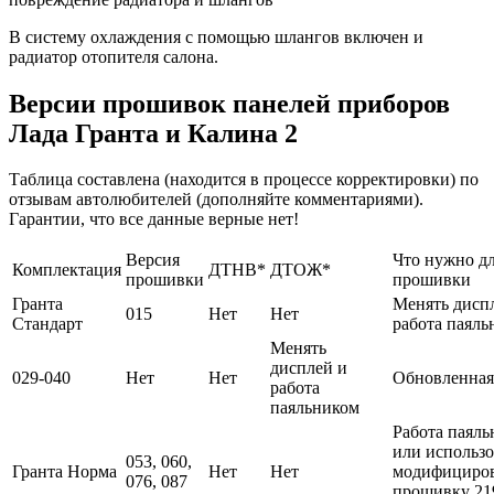
В систему охлаждения с помощью шлангов включен и
радиатор отопителя салона.
Версии прошивок панелей приборов
Лада Гранта и Калина 2
Таблица составлена (находится в процессе корректировки) по
отзывам автолюбителей (дополняйте комментариями).
Гарантии, что все данные верные нет!
Версия
Что нужно д
Комплектация
ДТНВ*
ДТОЖ*
прошивки
прошивки
Гранта
Менять дисп
015
Нет
Нет
Стандарт
работа паяль
Менять
дисплей и
029-040
Нет
Нет
Обновленная
работа
паяльником
Работа паял
или использо
053, 060,
Гранта Норма
Нет
Нет
модифициро
076, 087
прошивку 21