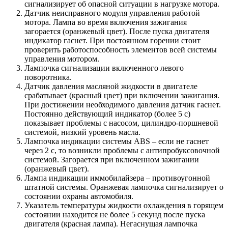
сигнализирует об опасной ситуации в нагрузке мотора.
Датчик неисправного модуля управления работой
мотора. Лампа во время включения зажигания
загорается (оранжевый цвет). После пуска двигателя
индикатор гаснет. При постоянном горении стоит
проверить работоспособность элементов всей системы
управления мотором.
Лампочка сигнализации включенного левого
поворотника.
Датчик давления масляной жидкости в двигателе
срабатывает (красный цвет) при включении зажигания.
При достижении необходимого давления датчик гаснет.
Постоянно действующий индикатор (более 5 с)
показывает проблемы с насосом, цилиндро-поршневой
системой, низкий уровень масла.
Лампочка индикации системы ABS – если не гаснет
через 2 с, то возникли проблемы с антипробуксовочной
системой. Загорается при включенном зажигании
(оранжевый цвет).
Лампа индикации иммобилайзера – противоугонной
штатной системы. Оранжевая лампочка сигнализирует о
состоянии охраны автомобиля.
Указатель температуры жидкости охлаждения в горящем
состоянии находится не более 5 секунд после пуска
двигателя (красная лампа). Негаснущая лампочка