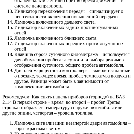
отключена. Мигает или горит во время движения – в
системе неисправность.
Индикатор переключения передач – сигнализирует о
невозможности включения повышенной передачи.
Лампочка включенного дальнего света.
Индикатор включенных задних противотуманных
огней.
Лампочка включенного ближнего света.
Индикатор включенных передних противотуманных
огней.
Клавиша сброса суточного километража – используется
для обнуления пробега за сутки или выбора режимов
отображения суточного, общего пробега автомобиля.
Дисплей маршрутного контроллера – выводятся данные
о поездке, текущее время, пробег, температура воздуха и
другое. Разница может быть в зависимости от
комплектации автомобиля.
Рекомендуем: Как снять панель приборов (торпеду) на ВАЗ
2114 В первой строке – время, во второй – пробег. Третья
строчка отображает температуру снаружи автомобиля или
другие опции, четвертая – уровень топлива.
Лампочка сигнализации незапертой двери автомобиля –
горит красным светом.
Индикатор уровня топлива – загорается при