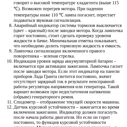
говорит о высокой температуре хладагента (выше 115
℃). Возможен перегрев мотора. При падении
температуры ниже 110 ℃ лампа погаснет, перестает
подаваться звуковая сигнализация.
Аварийный индикатор системы тормозов выключается
(цвет – красный) после заводки мотора. Когда лампочка
горит постоянно, стоит сделать проверку уровеня
жидкости в бачке. Минимальная отметка показывает,
что необходимо долить тормозную жидкость в емкость.
Лампочка сигнализации включенного правого
поворотника – зеленая стрелка.
Индикация уровня заряда аккумуляторной батареи –
включается при активации зажигания. Лампочка гаснет
после заводки мотора. Если этот индикатор на панели
приборов Лада Гранта светится постоянно, значит
отсутствует зарядный ток в результате неисправной
работы регулятора напряжения или генератора. Такой
вариант возможен при недостаточном натяжении
(обрыве) генераторного ремня.
Спидометр – отображение текущей скорости машины.
Датчик курсовой устойчивости – зажигается во время
включения зажигании. Индикатор должен погаснуть
после начала работы двигателя. Но если он горит
постоянно, то функция курсовой устойчивости