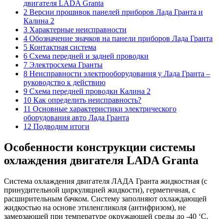
двигателя LADA Granta
2 Версии прошивок панелей приборов Лада Гранта и
Калина 2
3 Характерные неисправности
4 Обозначение значков на панели приборов Лада Гранта
5 Контактная система
6 Схема передней и задней проводки
7 Электросхема Гранты
8 Неисправности электрооборудования у Лада Гранта –
руководство к действию
9 Схема передней проводки Калина 2
10 Как определить неисправность?
11 Основные характеристики электрического
оборудования авто Лада Гранта
12 Подводим итоги
Особенности конструкции системы
охлаждения двигателя LADA Granta
Система охлаждения двигателя ЛАДА Гранта жидкостная (с
принудительной циркуляцией жидкости), герметичная, с
расширительным бачком. Систему заполняют охлаждающей
жидкостью на основе этиленгликоля (антифризом), не
замерзающей при температуре окружающей среды до -40 ‘С.