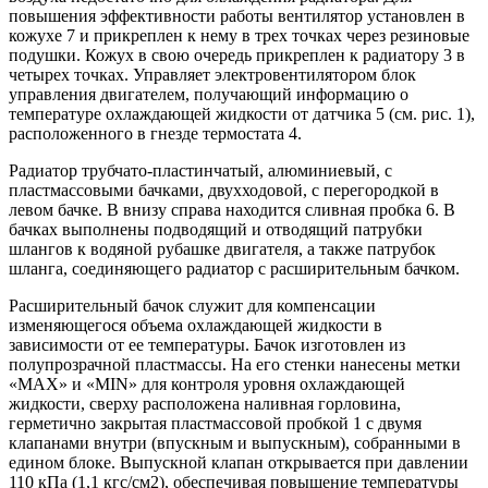
повышения эффективности работы вентилятор установлен в
кожухе 7 и прикреплен к нему в трех точках через резиновые
подушки. Кожух в свою очередь прикреплен к радиатору 3 в
четырех точках. Управляет электровентилятором блок
управления двигателем, получающий информацию о
температуре охлаждающей жидкости от датчика 5 (см. рис. 1),
расположенного в гнезде термостата 4.
Радиатор трубчато-пластинчатый, алюминиевый, с
пластмассовыми бачками, двухходовой, с перегородкой в
левом бачке. В внизу справа находится сливная пробка 6. В
бачках выполнены подводящий и отводящий патрубки
шлангов к водяной рубашке двигателя, а также патрубок
шланга, соединяющего радиатор с расширительным бачком.
Расширительный бачок служит для компенсации
изменяющегося объема охлаждающей жидкости в
зависимости от ее температуры. Бачок изготовлен из
полупрозрачной пластмассы. На его стенки нанесены метки
«МАХ» и «МIN» для контроля уровня охлаждающей
жидкости, сверху расположена наливная горловина,
герметично закрытая пластмассовой пробкой 1 с двумя
клапанами внутри (впускным и выпускным), собранными в
едином блоке. Выпускной клапан открывается при давлении
110 кПа (1,1 кгс/см2), обеспечивая повышение температуры