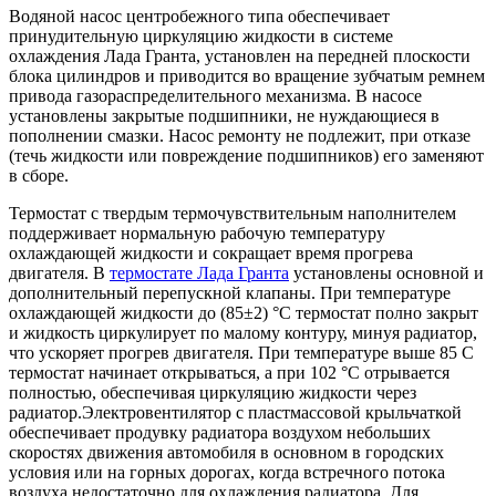
Водяной насос центробежного типа обеспечивает
принудительную циркуляцию жидкости в системе
охлаждения Лада Гранта, установлен на передней плоскости
блока цилиндров и приводится во вращение зубчатым ремнем
привода газораспределительного механизма. В насосе
установлены закрытые подшипники, не нуждающиеся в
пополнении смазки. Насос ремонту не подлежит, при отказе
(течь жидкости или повреждение подшипников) его заменяют
в сборе.
Термостат с твердым термочувствительным наполнителем
поддерживает нормальную рабочую температуру
охлаждающей жидкости и сокращает время прогрева
двигателя. В
термостате Лада Гранта
установлены основной и
дополнительный перепускной клапаны. При температуре
охлаждающей жидкости до (85±2) °С термостат полно закрыт
и жидкость циркулирует по малому контуру, минуя радиатор,
что ускоряет прогрев двигателя. При температуре выше 85 С
термостат начинает открываться, а при 102 °С отрывается
полностью, обеспечивая циркуляцию жидкости через
радиатор.Электровентилятор с пластмассовой крыльчаткой
обеспечивает продувку радиатора воздухом небольших
скоростях движения автомобиля в основном в городских
условия или на горных дорогах, когда встречного потока
воздуха недостаточно для охлаждения радиатора. Для