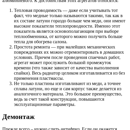
алюминиевого. К достоинствам этих агрегатов относятся:
Тепловая проводимость — даже если учитывать тот
факт, что медные только называются такими, так как в
их составе латуни гораздо больше чем меди, они имеют
высокие показатели теплопроводности. Именно этот
показатель является основополагающим при выборе
теплообменника, от которого можно получить больше
тепла для обогрева салона.
Простота ремонта — при малейших механических
повреждениях их можно отремонтировать в домашних
условиях. Причем после проведения спаечных работ,
агрегат может прослужить большой промежуток
времени (что также зависит от качества выполнения
спайки). Весь радиатор целиком изготавливается из без
применения пластмассы.
Не только пластины изготавливают из меди, а точнее
сплава латуни, но еще и сам корпус также делается из
аналогичного материала. Это большое преимущество,
ведь за счет такой конструкции, повышаются
эксплуатационные параметры.
Демонтаж
Прежде всего – нужно слить антифриз. Если он окажется