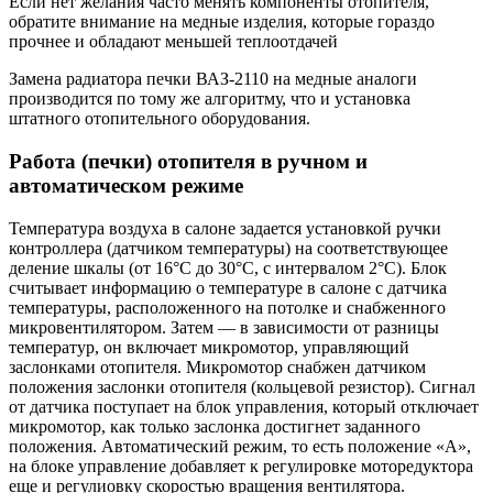
Если нет желания часто менять компоненты отопителя,
обратите внимание на медные изделия, которые гораздо
прочнее и обладают меньшей теплоотдачей
Замена радиатора печки ВАЗ-2110 на медные аналоги
производится по тому же алгоритму, что и установка
штатного отопительного оборудования.
Работа (печки) отопителя в ручном и
автоматическом режиме
Температура воздуха в салоне задается установкой ручки
контроллера (датчиком температуры) на соответствующее
деление шкалы (от 16°С до 30°С, с интервалом 2°С). Блок
считывает информацию о температуре в салоне с датчика
температуры, расположенного на потолке и снабженного
микровентилятором. Затем — в зависимости от разницы
температур, он включает микромотор, управляющий
заслонками отопителя. Микромотор снабжен датчиком
положения заслонки отопителя (кольцевой резистор). Сигнал
от датчика поступает на блок управления, который отключает
микромотор, как только заслонка достигнет заданного
положения. Автоматический режим, то есть положение «А»,
на блоке управление добавляет к регулировке моторедуктора
еще и регулиовку скоростью вращения вентилятора.