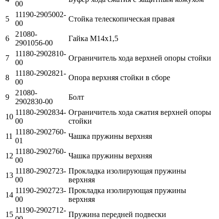
00
11190-2905002-
5
Стойка телескопическая правая
00
21080-
6
Гайка М14х1,5
2901056-00
11180-2902810-
7
Ограничитель хода верхней опоры стойки
00
11180-2902821-
8
Опора верхняя стойки в сборе
00
21080-
9
Болт
2902830-00
11180-2902834-
Ограничитель хода сжатия верхней опоры
10
00
стойки
11180-2902760-
11
Чашка пружины верхняя
01
11180-2902760-
12
Чашка пружины верхняя
00
11180-2902723-
Прокладка изолирующая пружины
13
00
верхняя
11190-2902723-
Прокладка изолирующая пружины
14
00
верхняя
11190-2902712-
15
Пружина передней подвески
00