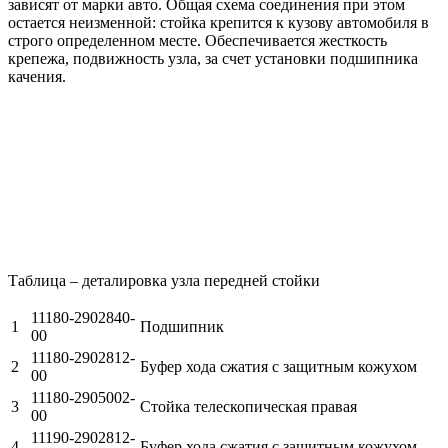
зависят от марки авто. Общая схема соединения при этом
остается неизменной: стойка крепится к кузову автомобиля в
строго определенном месте. Обеспечивается жесткость
крепежа, подвижность узла, за счет установки подшипника
качения.
Таблица – деталировка узла передней стойки
11180-2902840-
1
Подшипник
00
11180-2902812-
2
Буфер хода сжатия с защитным кожухом
00
11180-2905002-
3
Стойка телескопическая правая
00
11190-2902812-
4
Буфер хода сжатия с защитным кожухом