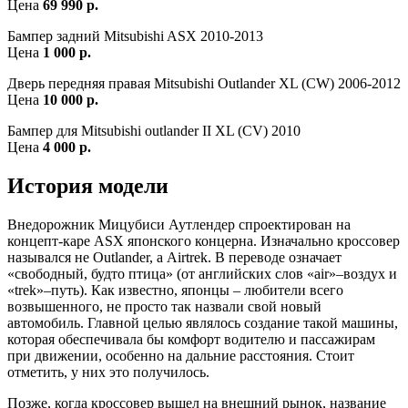
Цена
69 990 р.
Бампер задний Mitsubishi ASX 2010-2013
Цена
1 000 р.
Дверь передняя правая Mitsubishi Outlander XL (CW) 2006-2012
Цена
10 000 р.
Бампер для Mitsubishi outlander II XL (CV) 2010
Цена
4 000 р.
История модели
Внедорожник Мицубиси Аутлендер спроектирован на
концепт-каре ASX японского концерна. Изначально кроссовер
назывался не Outlander, а Airtrek. В переводе означает
«свободный, будто птица» (от английских слов «air»–воздух и
«trek»–путь). Как известно, японцы – любители всего
возвышенного, не просто так назвали свой новый
автомобиль. Главной целью являлось создание такой машины,
которая обеспечивала бы комфорт водителю и пассажирам
при движении, особенно на дальние расстояния. Стоит
отметить, у них это получилось.
Позже, когда кроссовер вышел на внешний рынок, название