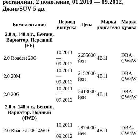
рестайлинг, 2 поколение, 01.2010 — 09.2012,
Джип/SUV 5 дв.
Период
Марка
Марка
Комплектация
Цена
выпуска
двигателя
кузова
2.0 л, 148 л.с., Бензин,
Вариатор, Передний
(FF)
10.2011
2655000
DBA-
2.0 Roadest 20G
—
4B11
йен
CW4W
09.2012
10.2011
2152000
DBA-
2.0 20M
—
4B11
йен
CW4W
09.2012
10.2011
2413000
DBA-
2.0 20G
—
4B11
йен
CW4W
09.2012
2.0 л, 148 л.с., Бензин,
Вариатор, Полный
(4WD)
10.2011
2875000
DBA-
2.0 Roadest 20G 4WD
—
4B11
йен
CW4W
09.2012