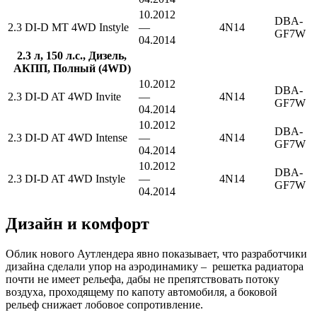
10.2012
DBA-
2.3 DI-D MT 4WD Instyle
—
4N14
GF7W
04.2014
2.3 л, 150 л.с., Дизель,
АКПП, Полный (4WD)
10.2012
DBA-
2.3 DI-D AT 4WD Invite
—
4N14
GF7W
04.2014
10.2012
DBA-
2.3 DI-D AT 4WD Intense
—
4N14
GF7W
04.2014
10.2012
DBA-
2.3 DI-D AT 4WD Instyle
—
4N14
GF7W
04.2014
Дизайн и комфорт
Облик нового Аутлендера явно показывает, что разработчики
дизайна сделали упор на аэродинамику – решетка радиатора
почти не имеет рельефа, дабы не препятствовать потоку
воздуха, проходящему по капоту автомобиля, а боковой
рельеф снижает лобовое сопротивление.