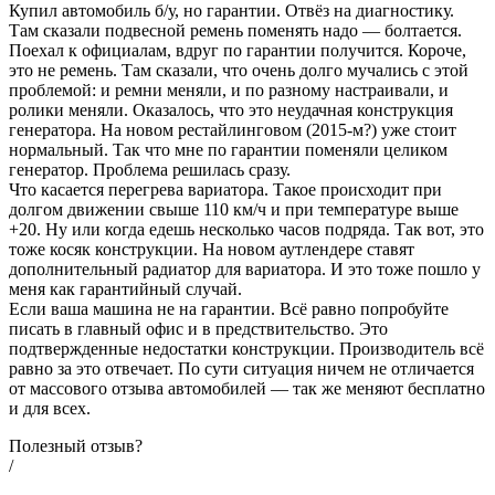
Купил автомобиль б/у, но гарантии. Отвёз на диагностику.
Там сказали подвесной ремень поменять надо — болтается.
Поехал к официалам, вдруг по гарантии получится. Короче,
это не ремень. Там сказали, что очень долго мучались с этой
проблемой: и ремни меняли, и по разному настраивали, и
ролики меняли. Оказалось, что это неудачная конструкция
генератора. На новом рестайлинговом (2015-м?) уже стоит
нормальный. Так что мне по гарантии поменяли целиком
генератор. Проблема решилась сразу.
Что касается перегрева вариатора. Такое происходит при
долгом движении свыше 110 км/ч и при температуре выше
+20. Ну или когда едешь несколько часов подряда. Так вот, это
тоже косяк конструкции. На новом аутлендере ставят
дополнительный радиатор для вариатора. И это тоже пошло у
меня как гарантийный случай.
Если ваша машина не на гарантии. Всё равно попробуйте
писать в главный офис и в предствительство. Это
подтвержденные недостатки конструкции. Производитель всё
равно за это отвечает. По сути ситуация ничем не отличается
от массового отзыва автомобилей — так же меняют бесплатно
и для всех.
Полезный отзыв?
/