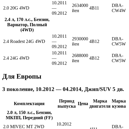
10.2011
2634000
DBA-
2.0 20G 4WD
—
4B11
йен
CW4W
09.2012
2.4 л, 170 л.с., Бензин,
Вариатор, Полный
(4WD)
10.2011
2930000
DBA-
2.4 Roadest 24G 4WD
—
4B12
йен
CW5W
09.2012
10.2011
2688000
DBA-
2.4 24G 4WD
—
4B12
йен
CW5W
09.2012
Для Европы
3 поколение, 10.2012 — 04.2014, Джип/SUV 5 дв.
Период
Марка
Марка
Комплектация
Цена
выпуска
двигателя
кузова
2.0 л, 150 л.с., Бензин,
МКПП, Передний (FF)
10.2012
2.0 MIVEC MT 2WD
DBA-