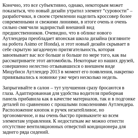
Конечно, это все субъективно, однако, некоторым может
показаться, что новый дизайн утратил элемент “суровости” –
разработчики, в своем стремлении наделить кроссовер более
современными и свежими линиями, в итоге очень и очень
сильно смягчили задиристый внешний вид
предшественников. Очевидно, что в облике нового
Аутлендера преобладает японская школа дизайна (взгляните
на робота Asimo от Honda), и этот новый дизайн скрывает в
себе скрытую загадочную притягательность, которая
завоевывает вас все больше и больше по мере того, как вы
рассматриваете этот автомобиль. Некоторые из наших друзей,
совершенно нелестно отзывавшихся о внешнем виде
Мицубиси Аутлендер 2013 в момент его появления, накрепко
привязывались к новинке уже через несколько недель.
Запрыгивайте в салон – тут улучшения сразу бросаются в
глаза. Адаптированная для удобства водителя приборная
панель прибавила как в качестве материалов, так и в подгонке
деталей по сравнению с прошлыми поколениями Аутлендера.
Расположение кнопок и ручек незатейливое, но
эргономичное, и вы очень быстро привыкнете ко всем
элементам управления. К недостаткам же можно отнести
отсутствие вентиляционных отверстий кондиционера для
заднего ряда сидений.