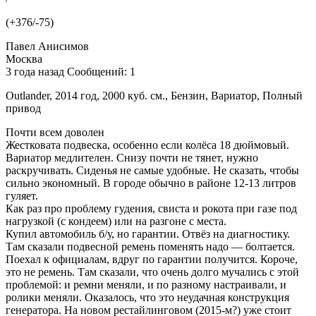
(+376/-75)
Павел Анисимов
Москва
3 года назад Сообщений: 1
Outlander, 2014 год, 2000 куб. см., Бензин, Вариатор, Полный
привод
Почти всем доволен
Жестковата подвеска, особенно если колёса 18 дюймовый.
Вариатор медлителен. Снизу почти не тянет, нужно
раскручивать. Сиденья не самые удобные. Не сказать, чтобы
сильно экономный. В городе обычно в районе 12-13 литров
гуляет.
Как раз про проблему гудения, свиста и рокота при газе под
нагрузкой (с кондеем) или на разгоне с места.
Купил автомобиль б/у, но гарантии. Отвёз на диагностику.
Там сказали подвесной ремень поменять надо — болтается.
Поехал к официалам, вдруг по гарантии получится. Короче,
это не ремень. Там сказали, что очень долго мучались с этой
проблемой: и ремни меняли, и по разному настраивали, и
ролики меняли. Оказалось, что это неудачная конструкция
генератора. На новом рестайлинговом (2015-м?) уже стоит