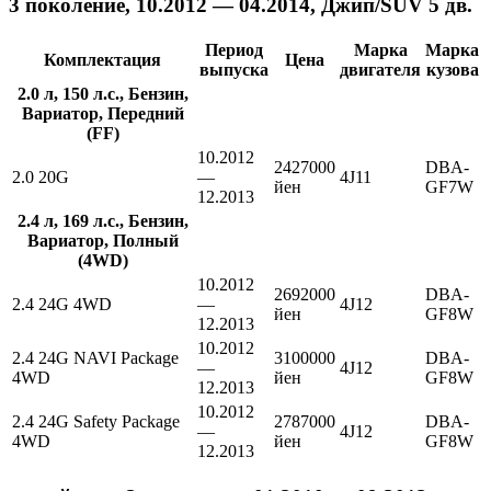
3 поколение, 10.2012 — 04.2014, Джип/SUV 5 дв.
Период
Марка
Марка
Комплектация
Цена
выпуска
двигателя
кузова
2.0 л, 150 л.с., Бензин,
Вариатор, Передний
(FF)
10.2012
2427000
DBA-
2.0 20G
—
4J11
йен
GF7W
12.2013
2.4 л, 169 л.с., Бензин,
Вариатор, Полный
(4WD)
10.2012
2692000
DBA-
2.4 24G 4WD
—
4J12
йен
GF8W
12.2013
10.2012
2.4 24G NAVI Package
3100000
DBA-
—
4J12
4WD
йен
GF8W
12.2013
10.2012
2.4 24G Safety Package
2787000
DBA-
—
4J12
4WD
йен
GF8W
12.2013