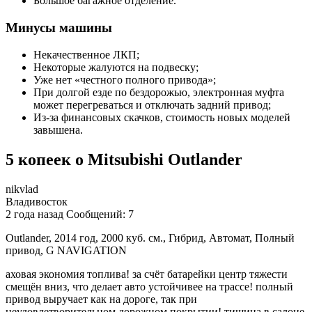
Большое багажное отделение.
Минусы машины
Некачественное ЛКП;
Некоторые жалуются на подвеску;
Уже нет «честного полного привода»;
При долгой езде по бездорожью, электронная муфта
может перегреваться и отключать задний привод;
Из-за финансовых скачков, стоимость новых моделей
завышена.
5 копеек о Mitsubishi Outlander
nikvlad
Владивосток
2 года назад Сообщений: 7
Outlander, 2014 год, 2000 куб. см., Гибрид, Автомат, Полный
привод, G NAVIGATION
аховая экономия топлива! за счёт батарейки центр тяжести
смещён вниз, что делает авто устойчивее на трассе! полный
привод выручает как на дороге, так при
неудовлетворительном дорожном покрытии! тишина в салоне