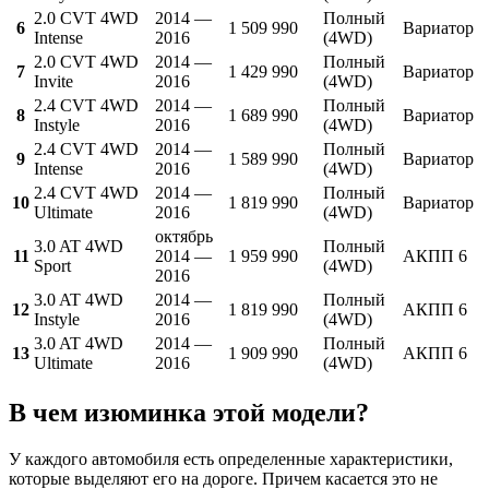
2.0 CVT 4WD
2014 —
Полный
6
1 509 990
Вариатор
Intense
2016
(4WD)
2.0 CVT 4WD
2014 —
Полный
7
1 429 990
Вариатор
Invite
2016
(4WD)
2.4 CVT 4WD
2014 —
Полный
8
1 689 990
Вариатор
Instyle
2016
(4WD)
2.4 CVT 4WD
2014 —
Полный
9
1 589 990
Вариатор
Intense
2016
(4WD)
2.4 CVT 4WD
2014 —
Полный
10
1 819 990
Вариатор
Ultimate
2016
(4WD)
октябрь
3.0 AT 4WD
Полный
11
2014 —
1 959 990
АКПП 6
Sport
(4WD)
2016
3.0 AT 4WD
2014 —
Полный
12
1 819 990
АКПП 6
Instyle
2016
(4WD)
3.0 AT 4WD
2014 —
Полный
13
1 909 990
АКПП 6
Ultimate
2016
(4WD)
В чем изюминка этой модели?
У каждого автомобиля есть определенные характеристики,
которые выделяют его на дороге. Причем касается это не