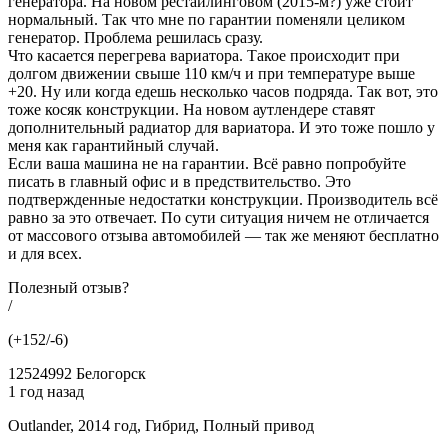
генератора. На новом рестайлинговом (2015-м?) уже стоит
нормальный. Так что мне по гарантии поменяли целиком
генератор. Проблема решилась сразу.
Что касается перегрева вариатора. Такое происходит при
долгом движении свыше 110 км/ч и при температуре выше
+20. Ну или когда едешь несколько часов подряда. Так вот, это
тоже косяк конструкции. На новом аутлендере ставят
дополнительный радиатор для вариатора. И это тоже пошло у
меня как гарантийный случай.
Если ваша машина не на гарантии. Всё равно попробуйте
писать в главный офис и в предствительство. Это
подтвержденные недостатки конструкции. Производитель всё
равно за это отвечает. По сути ситуация ничем не отличается
от массового отзыва автомобилей — так же меняют бесплатно
и для всех.
Полезный отзыв?
/
(+152/-6)
12524992 Белогорск
1 год назад
Outlander, 2014 год, Гибрид, Полный привод