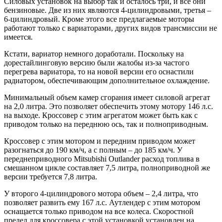
Силовых установок на выбор так и осталось три, и все они
бензиновые. Две из них являются 4-цилиндровыми, третья –
6-цилиндровый. Кроме этого все предлагаемые моторы
работают только с вариаторами, других видов трансмиссии не
имеется.
Кстати, вариатор немного доработали. Поскольку на
дорестайлинговую версию были жалобы из-за частого
перегрева вариатора, то на новой версии его оснастили
радиатором, обеспечивающим дополнительное охлаждение.
Минимальный объем камер сгорания имеет силовой агрегат
на 2,0 литра. Это позволяет обеспечить этому мотору 146 л.с.
на выходе. Кроссовер с этим агрегатом может быть как с
приводом только на переднюю ось, так и полноприводным.
Кроссовер с этим мотором и передним приводом может
разогнаться до 190 км/ч, а с полным – до 185 км/ч. У
переднеприводного Mitsubishi Outlander расход топлива в
смешанном цикле составляет 7,5 литра, полноприводной же
версии требуется 7,8 литра.
У второго 4-цилиндрового мотора объем – 2,4 литра, что
позволяет развить ему 167 л.с. Аутлендер с этим мотором
оснащается только приводом на все колеса. Скоростной
предел для кроссовера с этой установкой установлен на