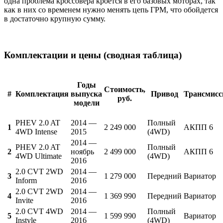
одна проблема кроссовера кроется в его базовых моторах, так
как в них со временем нужно менять цепь ГРМ, что обойдется
в достаточно крупную сумму.
Комплектации и цены (сводная таблица)
Годы
Стоимость,
#
Комплектация
выпуска
Привод
Трансмисс
руб.
модели
PHEV 2.0 AT
2014 —
Полный
1
2 249 000
АКПП 6
4WD Intense
2015
(4WD)
2014 —
PHEV 2.0 AT
Полный
2
ноябрь
2 499 000
АКПП 6
4WD Ultimate
(4WD)
2016
2.0 CVT 2WD
2014 —
3
1 279 000
Передний
Вариатор
Inform
2016
2.0 CVT 2WD
2014 —
4
1 369 990
Передний
Вариатор
Invite
2016
2.0 CVT 4WD
2014 —
Полный
5
1 599 990
Вариатор
Instyle
2016
(4WD)