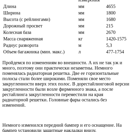
Длина
мм
4655
Ширина
мм
1800
Высота (с рейлингами)
мм
1680
Дорожный просвет
мм
215
Колесная база
мм
2670
Масса снаряженная
кг
1420-1575
Радиус разворота
м
5,3
Объем багажника (мин. макс.)
л
477-1754
Пройдемся по изменениям во внешности. А их не так уж и
много, поэтому они практически незаметны. Немного
поменялась радиаторная решетка. Две ее горизонтальные
полосы стали более широкими. Поменяли свое место
закругленности вверх этих полос. В дорестайлинговой версии
закругленности были возле фирменного знака, а после
рестайлинга закругленности переместили на края
радиаторной решетки. Головные фары остались без
изменений.
Немного изменился передний бампер и его оснащение. На
бампер установили защитные накладки внизу.