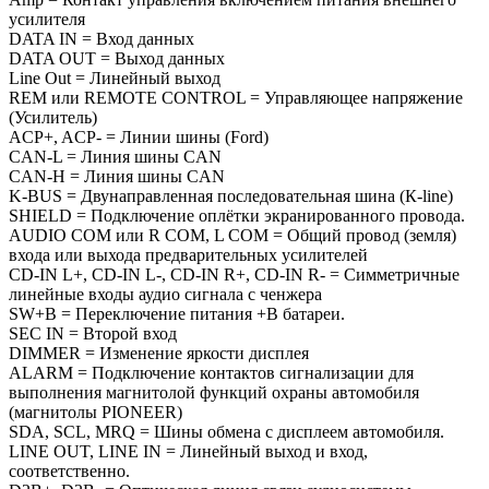
усилителя
DATA IN = Вход данных
DATA OUT = Выход данных
Line Out = Линейный выход
REM или REMOTE CONTROL = Управляющее напряжение
(Усилитель)
ACP+, ACP- = Линии шины (Ford)
CAN-L = Линия шины CAN
CAN-H = Линия шины CAN
K-BUS = Двунаправленная последовательная шина (К-line)
SHIELD = Подключение оплётки экранированного провода.
AUDIO COM или R COM, L COM = Общий провод (земля)
входа или выхода предварительных усилителей
CD-IN L+, CD-IN L-, CD-IN R+, CD-IN R- = Симметричные
линейные входы аудио сигнала с ченжера
SW+B = Переключение питания +B батареи.
SEC IN = Второй вход
DIMMER = Изменение яркости дисплея
ALARM = Подключение контактов сигнализации для
выполнения магнитолой функций охраны автомобиля
(магнитолы PIONEER)
SDA, SCL, MRQ = Шины обмена с дисплеем автомобиля.
LINE OUT, LINE IN = Линейный выход и вход,
соответственно.