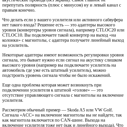
перепутать полярность (плюс с минусом) ну и левый канал с
правым конечно.
Что делать если у вашего усилителя или активного сабвуфера
нет такого входа? Решение есть — это адаптеры высокого
уровня (конвертеры уровня сигнала), например CTLOC20 или
CTLOC10. Вы подключаете такой конвертер на выход «на
колонки» с магнитолы, с адаптера получаете линейный выход
на усилитель.
Некоторые адаптеры имеют возможность регулировки уровня
сигнала, это бывает нужно если сигнал на акустику слишком
высокого уровня (например вы подключаете усилитель на
автомобиль где уже есть штатный усилитель), можно
подстроить уровень сигнала чтобы не было искажений.
Еще одна проблема которая может возникнуть при
подключении усилителя к штатной «голове» — это
отсутствие управляющего сигнала с магнитолы на включение
усилителя.
Рассмотрим обычный пример — Skoda A5 или VW Golf.
Сигнала «ACC» на включение магнитолы вы не найдете, так
как магнитола включается по CAN-шине. Выхода на
включение усилителя тоже нет (как и линейного выхода). Что