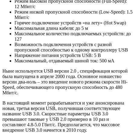
Режим высокой пропускной способности (Full-Speed):
12 Мбит/с
Режим низкой пропускной способности (Low-Speed): 1.5
Мбит/с
Горячее подключение устройств «на лету» (Hot Swap)
Максимальная длина кабеля: до 5 м
Максимальное количество подключаемых устройств: до
127
Возможность подключения устройств с разной
пропускной способностью к одному контроллеру USB
Напряжение питания устройств USB: 5 В
Максимальный, отдаваемый шиной ток: 500 мА
Ныне используется USB версии 2.0 , спецификация которой
была выпущена в апреле 2000 года. Основное новшество
версии два-ноль – это введение нового режима скорости Hi-
Speed, обеспечивающего пропускную способность до 480
Мбит/с.
В настоящий момент разрабатывается и уже анонсирована
новая, третья версия USB, получившая соответствующее
название USB 3.0. Скоростные параметры USB 3.0
превышают таковые у USB 2.0 примерно в 10 раз и
составляют 4.8-5.0 Гбит/с. Предполагается, что массовое
внедрение USB 3.0 начнется в 2010 году.