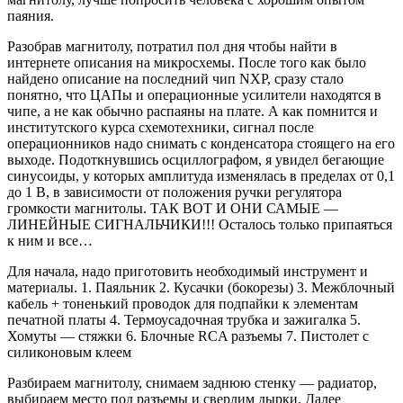
паяния.
Разобрав магнитолу, потратил пол дня чтобы найти в
интернете описания на микросхемы. После того как было
найдено описание на последний чип NXP, сразу стало
понятно, что ЦАПы и операционные усилители находятся в
чипе, а не как обычно распаяны на плате. А как помнится и
институтского курса схемотехники, сигнал после
операционников надо снимать с конденсатора стоящего на его
выходе. Подоткнувшись осциллографом, я увидел бегающие
синусоиды, у которых амплитуда изменялась в пределах от 0,1
до 1 В, в зависимости от положения ручки регулятора
громкости магнитолы. ТАК ВОТ И ОНИ САМЫЕ —
ЛИНЕЙНЫЕ СИГНАЛЬЧИКИ!!! Осталось только припаяться
к ним и все…
Для начала, надо приготовить необходимый инструмент и
материалы. 1. Паяльник 2. Кусачки (бокорезы) 3. Межблочный
кабель + тоненький проводок для подпайки к элементам
печатной платы 4. Термоусадочная трубка и зажигалка 5.
Хомуты — стяжки 6. Блочные RCA разъемы 7. Пистолет с
силиконовым клеем
Разбираем магнитолу, снимаем заднюю стенку — радиатор,
выбираем место под разъемы и сверлим дырки. Далее