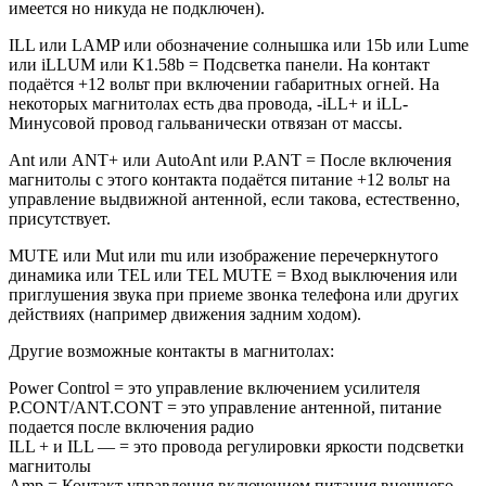
имеется но никуда не подключен).
ILL или LAMP или обозначение солнышка или 15b или Lume
или iLLUM или K1.58b = Подсветка панели. На контакт
подаётся +12 вольт при включении габаритных огней. На
некоторых магнитолах есть два провода, -iLL+ и iLL-
Минусовой провод гальванически отвязан от массы.
Ant или ANT+ или AutoAnt или P.ANT = После включения
магнитолы с этого контакта подаётся питание +12 вольт на
управление выдвижной антенной, если такова, естественно,
присутствует.
MUTE или Mut или mu или изображение перечеркнутого
динамика или TEL или TEL MUTE = Вход выключения или
приглушения звука при приеме звонка телефона или других
действиях (например движения задним ходом).
Другие возможные контакты в магнитолах:
Power Control = это управление включением усилителя
P.CONT/ANT.CONT = это управление антенной, питание
подается после включения радио
ILL + и ILL — = это провода регулировки яркости подсветки
магнитолы
Amp = Контакт управления включением питания внешнего