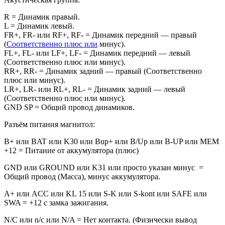
R = Динамик правый.
L = Динамик левый.
FR+, FR- или RF+, RF- = Динамик передний — правый
(
Соответственно плюс или
минус).
FL+, FL- или LF+, LF- = Динамик передний — левый
(Соответственно плюс или минус).
RR+, RR- = Динамик задний — правый (Соответственно
плюс или минус).
LR+, LR- или RL+, RL- = Динамик задний — левый
(Соответственно плюс или минус).
GND SP = Общий провод динамиков.
Разъём питания магнитол:
B+ или BAT или K30 или Bup+ или B/Up или B-UP или MEM
+12 = Питание от аккумулятора (плюс)
GND или GROUND или K31 или просто указан минус =
Общий провод (Масса), минус аккумулятора.
A+ или ACC или KL 15 или S-K или S-kont или SAFE или
SWA = +12 с замка зажигания.
N/C или n/c или N/A = Нет контакта. (Физически вывод