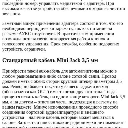
последний номер, управлять медиатекой с адаптера. При
высоком качестве устройства обеспечивается хорошая чистота
звучания.
Заметный минус применения адаптера состоит в том, что его
необходимо периодически заряжать, так как питание на
разъеме АУКС отсутствует. В практическом применении
возможна потеря связи, некорректная работа кнопок и
голосового управления. Срок службы, особенно недорогих
устройств, ограничен.
Стандартный кабель Mini Jack 3,5 мм
Приобрести такой aux-кабель для автомагнитолы можно в
любом радиомагазине либо салоне сотовой связи. Провод
должен иметь с обеих сторон круглый штекер диаметром 3,5
мм. Редко, но бывает так, что у вашего гаджета выход
(обозначается как OUT) имеет гнездо другого типа. Тогда
придется искать кабель, на одном конце которого Mini Jack 3,5
мм, а на другом – ответная часть, подходящая к разъему на
вашем гаджете. Минус использования проводного способа
соединения бортовой аудиоаппаратуры и внешнего
устройства – наличие кабеля, который может мешаться в
салоне. Зато есть и плюс: никакие радиопомехи не помещают
корректной передаче информации, к тому же, возможно, что