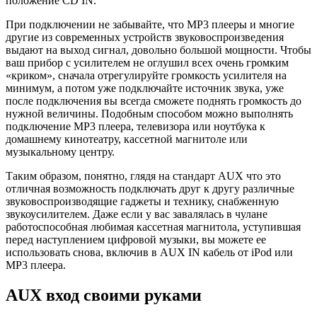
положение CD IN.
При подключении не забывайте, что MP3 плееры и многие
другие из современных устройств звуковоспроизведения
выдают на выход сигнал, довольно большой мощности. Чтобы
ваш прибор с усилителем не оглушил всех очень громким
«криком», сначала отрегулируйте громкость усилителя на
минимум, а потом уже подключайте источник звука, уже
после подключения вы всегда сможете поднять громкость до
нужной величины. Подобным способом можно выполнять
подключение MP3 плеера, телевизора или ноутбука к
домашнему кинотеатру, кассетной магнитоле или
музыкальному центру.
Таким образом, понятно, глядя на стандарт AUX что это
отличная возможность подключать друг к другу различные
звуковоспроизводящие гаджеты и технику, снабженную
звукоусилителем. Даже если у вас завалялась в чулане
работоспособная любимая кассетная магнитола, уступившая
перед наступлением цифровой музыки, вы можете ее
использовать снова, включив в AUX IN кабель от iPod или
MP3 плеера.
AUX вход своими руками