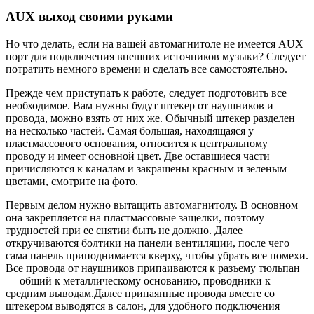
AUX выход своими руками
Но что делать, если на вашей автомагнитоле не имеется AUX
порт для подключения внешних источников музыки? Следует
потратить немного времени и сделать все самостоятельно.
Прежде чем приступать к работе, следует подготовить все
необходимое. Вам нужны будут штекер от наушников и
провода, можно взять от них же. Обычный штекер разделен
на несколько частей. Самая большая, находящаяся у
пластмассового основания, относится к центральному
проводу и имеет основной цвет. Две оставшиеся части
причисляются к каналам и закрашены красным и зеленым
цветами, смотрите на фото.
Первым делом нужно вытащить автомагнитолу. В основном
она закрепляется на пластмассовые защелки, поэтому
трудностей при ее снятии быть не должно. Далее
откручиваются болтики на панели вентиляции, после чего
сама панель приподнимается кверху, чтобы убрать все помехи.
Все провода от наушников припаиваются к разъему тюльпан
— общий к металлическому основанию, проводники к
средним выводам.Далее припаянные провода вместе со
штекером выводятся в салон, для удобного подключения