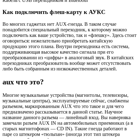
Кабель с USB переходником и Bluetooth
Как подключить флеш-карту к АУКС
Во многих гаджетах нет AUX-гнезда. В таком случае
понадобится специальный переходник, к которому можно
подключить как ваше устройство, так и «флешку». Здесь стоит
оговориться: нежелательно приобретать китайскую
продукцию этого плана. Внутри переходника есть система,
поддерживающая высокое качество сигнала при его
преобразовании из «цифры» в аналоговый звук. В китайских
переходниках преобразователь вообще может отсутствовать
либо быть собранным из низкокачественных деталей.
aux что это?
Многие музыкальные устройства (магнитолы, телевизоры,
музыкальные центры), эксплуатируемые сейчас, снабжены
разъемом, маркированным AUX что это такое и для чего
предназначено рассказывается в данной статье. Научное
название данного разъема — линейный вход. Вы наверняка
замечали разъем AUX IN на автомобильных приемниках (а в
старых магнитофонах — CD IN). Такие гнезда работают в
паре со штекером «тюльпан» (иногда этот тип штекера