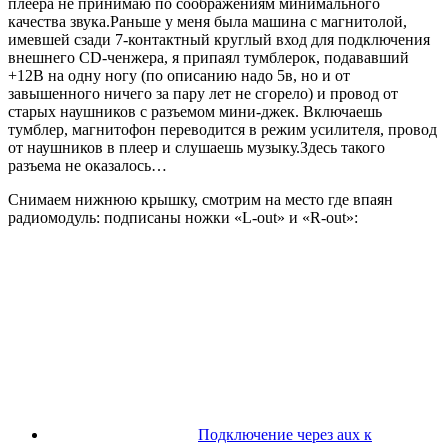
плеера не принимаю по соображениям минимального
качества звука.Раньше у меня была машина с магнитолой,
имевшей сзади 7-контактный круглый вход для подключения
внешнего CD-ченжера, я припаял тумблерок, подававший
+12В на одну ногу (по описанию надо 5в, но и от
завышенного ничего за пару лет не сгорело) и провод от
старых наушников с разъемом мини-джек. Включаешь
тумблер, магнитофон переводится в режим усилителя, провод
от наушников в плеер и слушаешь музыку.Здесь такого
разъема не оказалось…
Снимаем нижнюю крышку, смотрим на место где впаян
радиомодуль: подписаны ножки «L-out» и «R-out»:
Подключение через aux к