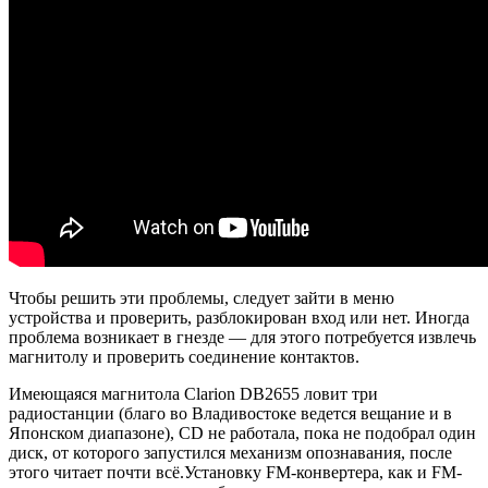
Чтобы решить эти проблемы, следует зайти в меню
устройства и проверить, разблокирован вход или нет. Иногда
проблема возникает в гнезде — для этого потребуется извлечь
магнитолу и проверить соединение контактов.
Имеющаяся магнитола Clarion DB2655 ловит три
радиостанции (благо во Владивостоке ведется вещание и в
Японском диапазоне), CD не работала, пока не подобрал один
диск, от которого запустился механизм опознавания, после
этого читает почти всё.Установку FM-конвертера, как и FM-