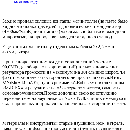
компьютеру
Заодно пропаял силовые контакты магнитоллы (на плате было
видно, что пайка треснула) и дополнительный конденсатор
(4700мкФ/25В) по питанию (максимально близко к выходной
микросхеме, на проводках; выведен за заднюю стенку).
Еще запитал магнитоллу отдельным кабелем 2х2,5 мм от
аккумулятора.
При не подключенном входе и установленной частоте
90,0МГц (свободна от радиостанций) только в положении
регулятора громкости на максимум (на 30) слышно шорох, т.е.
фактически ничего постороннего не прослушивается.Итог:
МУзЫкА ИгрАЕт; ну и в режиме «Z-Enhcr-3» и включенном
«M-B EX» и регуляторе на «22» зеркало трясется, саморезы
самовыкручиваются.Позже дополнил свою конструкцию
переходником на наушники от Nokia N78, спилив имевшуюся
сзади прищепку и приклеив к панели на 2-х сторонний скотч:
Материалы и инструменты: старые наушники, нож, натфель,
паяльник, канифоль, припой, аспирин (лудить наушниковые