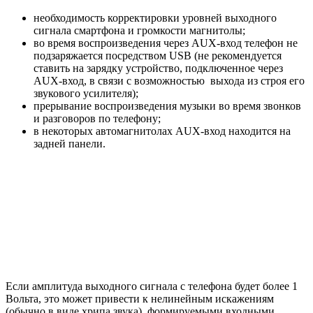
необходимость корректировки уровней выходного
сигнала смартфона и громкости магнитолы;
во время воспроизведения через AUX-вход телефон не
подзаряжается посредством USB (не рекомендуется
ставить на зарядку устройство, подключенное через
AUX-вход, в связи с возможностью выхода из строя его
звукового усилителя);
прерывание воспроизведения музыки во время звонков
и разговоров по телефону;
в некоторых автомагнитолах AUX-вход находится на
задней панели.
Если амплитуда выходного сигнала с телефона будет более 1
Вольта, это может привести к нелинейным искажениям
(обычно в виде хрипа звука), формируемыми входными