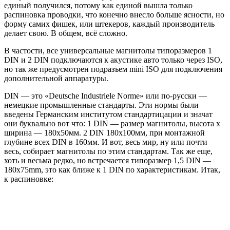
единый получился, потому как единой вышла только
распиновка проводки, что конечно внесло больше ясности, но
форму самих фишек, или штекеров, каждый производитель
делает свою. В общем, всё сложно.
В частости, все универсальные магнитолы типоразмеров 1
DIN и 2 DIN подключаются к акустике авто только через ISO,
но так же предусмотрен подразъем mini ISO для подключения
дополнительной аппаратуры.
DIN — это «Deutsche Industriele Norme» или по-русски —
немецкие промышленные стандарты. Эти нормы были
введены Германским институтом стандартицации и значат
они буквально вот что: 1 DIN — размер магнитолы, высота х
ширина — 180х50мм. 2 DIN 180х100мм, при монтажной
глубине всех DIN в 160мм. И вот, весь мир, ну или почти
весь, собирает магнитолы по этим стандартам. Так же еще,
хоть и весьма редко, но встречается типоразмер 1,5 DIN —
180x75mm, это как ближе к 1 DIN по характеристикам. Итак,
к распиновке: