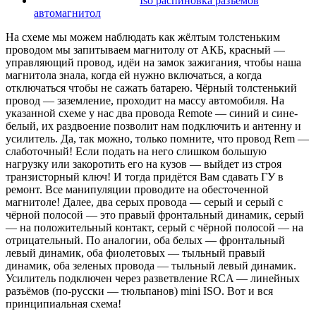
Iso распиновка разъемов
автомагнитол
На схеме мы можем наблюдать как жёлтым толстеньким
проводом мы запитываем магнитолу от АКБ, красный —
управляющий провод, идёи на замок зажигания, чтобы наша
магнитола знала, когда ей нужно включаться, а когда
отключаться чтобы не сажать батарею. Чёрный толстенький
провод — заземление, проходит на массу автомобиля. На
указанной схеме у нас два провода Remote — синий и сине-
белый, их раздвоение позволит нам подключить и антенну и
усилитель. Да, так можно, только помните, что провод Rem —
слаботочный! Если подать на него слишком большую
нагрузку или закоротить его на кузов — выйдет из строя
транзисторный ключ! И тогда придётся Вам сдавать ГУ в
ремонт. Все манипуляции проводите на обесточенной
магнитоле! Далее, два серых провода — серый и серый с
чёрной полосой — это правый фронтальный динамик, серый
— на положительный контакт, серый с чёрной полосой — на
отрицательный. По аналогии, оба белых — фронтальный
левый динамик, оба фиолетовых — тыльный правый
динамик, оба зеленых провода — тыльный левый динамик.
Усилитель подключен через разветвление RCA — линейных
разъёмов (по-русски — тюльпанов) mini ISO. Вот и вся
принципиальная схема!