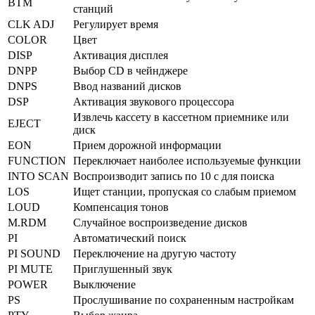
BTM
станций
CLK ADJ
Регулирует время
COLOR
Цвет
DISP
Активация дисплея
DNPP
Выбор CD в чейнджере
DNPS
Ввод названий дисков
DSP
Активация звукового процессора
Извлечь кассету в кассетном приемнике или
EJECT
диск
EON
Прием дорожной информации
FUNCTION
Переключает наиболее используемые функции
INTO SCAN
Воспроизводит запись по 10 с для поиска
LOS
Ищет станции, пропуская со слабым приемом
LOUD
Компенсация тонов
M.RDM
Случайное воспроизведение дисков
PI
Автоматический поиск
PI SOUND
Переключение на другую частоту
PI MUTE
Приглушенный звук
POWER
Выключение
PS
Прослушивание по сохраненным настройкам