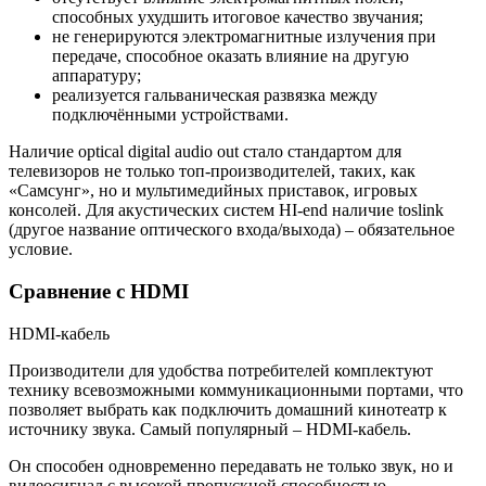
способных ухудшить итоговое качество звучания;
не генерируются электромагнитные излучения при
передаче, способное оказать влияние на другую
аппаратуру;
реализуется гальваническая развязка между
подключёнными устройствами.
Наличие optical digital audio out стало стандартом для
телевизоров не только топ-производителей, таких, как
«Самсунг», но и мультимедийных приставок, игровых
консолей. Для акустических систем HI-end наличие toslink
(другое название оптического входа/выхода) – обязательное
условие.
Сравнение с HDMI
HDMI-кабель
Производители для удобства потребителей комплектуют
технику всевозможными коммуникационными портами, что
позволяет выбрать как подключить домашний кинотеатр к
источнику звука. Самый популярный – HDMI-кабель.
Он способен одновременно передавать не только звук, но и
видеосигнал с высокой пропускной способностью.