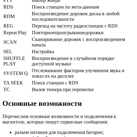
PTY
Выбор жанра
RDS
Поиск станции по мета-данным
Воспроизведение дорожек диска в любой
RDM
последовательности
REG
Переход на частоту радиостанции с RDS
Repeat Play
Повторноепроигрываниедорожки
Сканирование дорожек с воспроизведением
SCAN
начала
SEL
Настройка
SHUFFLE
Воспроизведение в случайном порядке
PLAY
доступной музыки
Отслеживание фактором улучшения звука и
SYSTEM Q
показ их на дисплее
TA SEEK
Поиск станции с RDS
TC
Вызов тюнера при перемотке
Основные возможности
Перечислим основные возможности и подключения к
магнитоле, которые пишут сервисные сообщения:
разъем питания для подключения батареи;