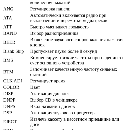
количеству нажатий
ANG
Регулировка панели
Автоматически включается радио при
ATA
выключении и перемотке медиатреков
ATT
Быстро уменьшает громкость
BAND
Выбор радиоприемника
Включение звукового сопровождения нажатия
BEER
кнопок
Blank Skip
Пропускает паузы более 8 секунд
Компенсирует низкие частоты при падении за
BMS
счет основного устройства
Запоминает качественную частоту сильных
BTM
станций
CLK ADJ
Регулирует время
COLOR
Цвет
DISP
Активация дисплея
DNPP
Выбор CD в чейнджере
DNPS
Ввод названий дисков
DSP
Активация звукового процессора
Извлечь кассету в кассетном приемнике или
EJECT
диск