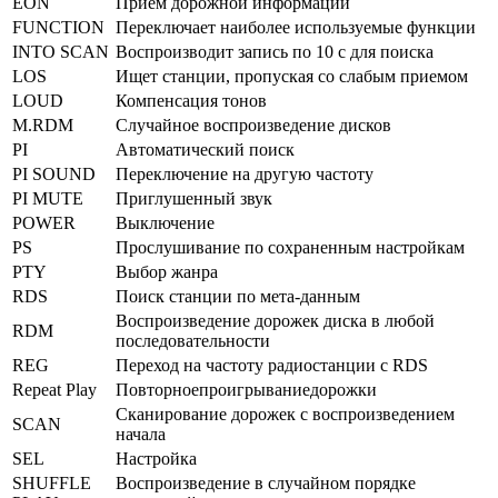
EON
Прием дорожной информации
FUNCTION
Переключает наиболее используемые функции
INTO SCAN
Воспроизводит запись по 10 с для поиска
LOS
Ищет станции, пропуская со слабым приемом
LOUD
Компенсация тонов
M.RDM
Случайное воспроизведение дисков
PI
Автоматический поиск
PI SOUND
Переключение на другую частоту
PI MUTE
Приглушенный звук
POWER
Выключение
PS
Прослушивание по сохраненным настройкам
PTY
Выбор жанра
RDS
Поиск станции по мета-данным
Воспроизведение дорожек диска в любой
RDM
последовательности
REG
Переход на частоту радиостанции с RDS
Repeat Play
Повторноепроигрываниедорожки
Сканирование дорожек с воспроизведением
SCAN
начала
SEL
Настройка
SHUFFLE
Воспроизведение в случайном порядке