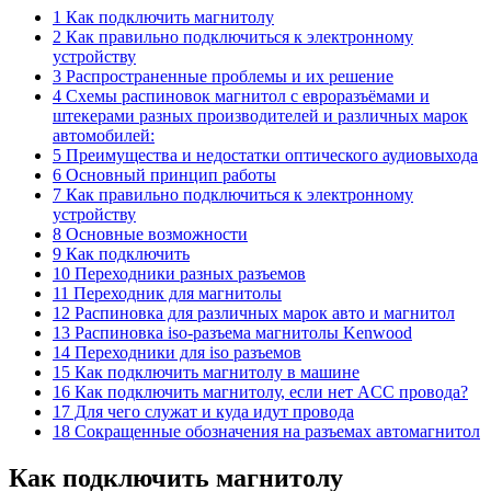
1 Как подключить магнитолу
2 Как правильно подключиться к электронному
устройству
3 Распространенные проблемы и их решение
4 Схемы распиновок магнитол с евроразъёмами и
штекерами разных производителей и различных марок
автомобилей:
5 Преимущества и недостатки оптического аудиовыхода
6 Основный принцип работы
7 Как правильно подключиться к электронному
устройству
8 Основные возможности
9 Как подключить
10 Переходники разных разъемов
11 Переходник для магнитолы
12 Распиновка для различных марок авто и магнитол
13 Распиновка iso-разъема магнитолы Kenwood
14 Переходники для iso разъемов
15 Как подключить магнитолу в машине
16 Как подключить магнитолу, если нет ACC провода?
17 Для чего служат и куда идут провода
18 Сокращенные обозначения на разъемах автомагнитол
Как подключить магнитолу