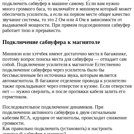
подключить сабвуфер в машине самому. Если вам нужно
много громкого баса, то включайте в минимум который может
обеспечить усилитель, а если на первом месте общее качество
звучание системы, то это 2 Ом или 4 Ом в зависимости от
выдаваемой мощности. При прямом подсоединении сабвуфер
работает тихо и прерывисто.
Подключение сабвуфера к магнитоле
Минивэн или хэтчбек имеют достаточно места в багажнике,
поэтому вопрос поиска места для сабвуфера — отпадает сам
собой. Подключение усилителя к магнитоле Естественно
подключение сабвуфера через усилитель было бы
бессмысленным без источника звука, которым является
автомагнитола. В багажное отделение провода к усилителю
также прокладывают через отверстие в кузове. Если отверстия
нет — нужно сверлить, и после протяжки кабеля залить его
герметиком.
Последовательное подключение динамиков. При
подключении активного сабвуфера к двум сигнальным
кабелям RCA, идущим от магнитолы, происходит снижение
громкости.
Как правильно подключить (установить) и настроить
активный сабвуфер в машину?