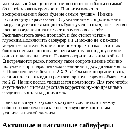
максимальной мощности от низкочастотного блока и самый
большой уровень громкости. При этом качество
воспроизведения басов буде не самым лучшим. Низкие
частоты будут «размазаны». С увеличением сопротивления
нагрузки усилителя мощность будет уменьшаться, но качество
воспроизведения низких частот заметно возрастёт.
Расплывчатость звука пропадёт, и бас станет чётким и
глубоким.Подключить сабвуфер в 1 Ω можно не к каждой
модели усилителя. В описании некоторых низкочастотных
блоков специально оговаривается минимально допустимое
сопротивление нагрузки. Громкоговорители с катушкой на 1
Ω встречаются редко, поэтому такое сопротивление обычно
получается при параллельном соединении двух динамиков по
2. Подключение сабвуфера 2 Х 2 в 1 Ом можно организовать,
если использовать один громкоговоритель с двумя обмотками
по 2 Ω. На них всегда указывается полярность. Для того чтобы
акустическая система работала корректно нужно правильно
соединять контакты динамиков.
Плюсы и минусы звуковых катушек соединяются между
собой и подключаются к соответствующим контактам
усилителя низкой частоты.
Активные и пассивные сабвуферы