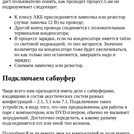
даст пользователю понять, как проходит процесс.Сам он
подразумевает следующее:
К плюсу АКБ присоединяется лампочка или резистор
(лучше ламочка 12 В) на проводе;
Другой конец провода соединяется с положительным
терминалом конденсатора;
В процессе зарядки, если на конденсаторе имеется табло
со световой индикацией, то оно загорится. Значение
вольтметра на конденсаторе тоже будет увеличиваться,
но как только оно остановится, завершить надо и
зарядку;
Снимаем лампочку или резистор.
Подключаем сабвуфер
Чаще всего нам приходится иметь дело с сабвуферами,
входящими в состав акустических систем разных
конфигураций – 2.1, 5.1 или 7.1. Подключение таких
устройств, в виду того, что они предназначены для работы в
паре с компьютером, или DVD-плеером, обычно не вызывает
затруднений. Достаточно определить, к какому разъему
подсоединяется тот или иной тип колонок.
Подробнее:Как включить звук на компьютереКак подключить