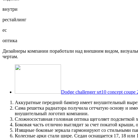
внутри
рестайлинг
ес
оптика
Дизайнеры компании поработали над внешним видом, визуальн
чертам.
Dodge challenger srt10 concept coupe
Аккуратные передний бампер имеет внушительный вырез 
Сама решетка радиатора получила сетчатую основу и имее
внушительный логотип компании.
Сложносоставная головная оптика щеголяет подсветкой х
Боковая часть отлично выглядит за счет покатой крыши, 
Изящные боковые зеркала гармонируют со стильными па
Колесные арки стали шире. Седан оснащается 17, 18 или