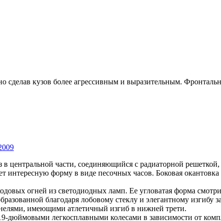
о сделав кузов более агрессивным и выразительным. Фронтальн
 2009
в центральной части, соединяющийся с радиаторной решеткой,
т интересную форму в виде песочных часов. Боковая окантовка 
одовых огней из светодиодных ламп. Ее угловатая форма смотри
образованной благодаря лобовому стеклу и элегантному изгибу з
нелями, имеющими атлетичный изгиб в нижней трети.
 19-дюймовыми легкосплавными колесами в зависимости от компл