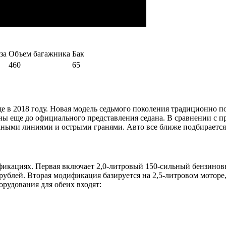
за
Объем багажника
Бак
460
65
е в 2018 году. Новая модель седьмого поколения традиционно по
ы еще до официального представления седана. В сравнении с п
аными линиями и острыми гранями. Авто все ближе подбирается
фикациях. Первая включает 2,0-литровый 150-сильный бензинов
рублей. Вторая модификация базируется на 2,5-литровом моторе
орудования для обеих входят: