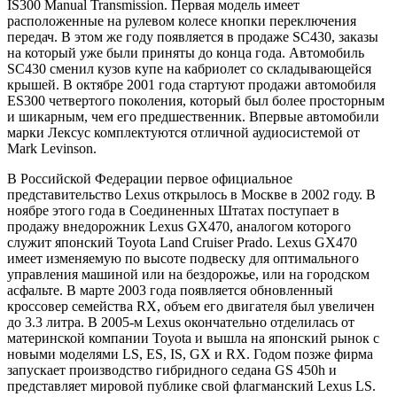
IS300 Manual Transmission. Первая модель имеет
расположенные на рулевом колесе кнопки переключения
передач. В этом же году появляется в продаже SC430, заказы
на который уже были приняты до конца года. Автомобиль
SC430 сменил кузов купе на кабриолет со складывающейся
крышей. В октябре 2001 года стартуют продажи автомобиля
ES300 четвертого поколения, который был более просторным
и шикарным, чем его предшественник. Впервые автомобили
марки Лексус комплектуются отличной аудиосистемой от
Mark Levinson.
В Российской Федерации первое официальное
представительство Lexus открылось в Москве в 2002 году. В
ноябре этого года в Соединенных Штатах поступает в
продажу внедорожник Lexus GX470, аналогом которого
служит японский Toyota Land Cruiser Prado. Lexus GX470
имеет изменяемую по высоте подвеску для оптимального
управления машиной или на бездорожье, или на городском
асфальте. В марте 2003 года появляется обновленный
кроссовер семейства RX, объем его двигателя был увеличен
до 3.3 литра. В 2005-м Lexus окончательно отделилась от
материнской компании Toyota и вышла на японский рынок c
новыми моделями LS, ES, IS, GX и RX. Годом позже фирма
запускает производство гибридного седана GS 450h и
представляет мировой публике свой флагманский Lexus LS.