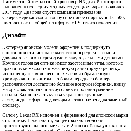
Пятиместный компактный кроссовер NX, дизайн которого
выполнен в последних модных тенденциях марки, появился в
2014 году. Два года спустя компания привезла на
Североамериканское автошоу свое новое спорт-купе LC 500,
построенное на общей платформе с LS пятого поколения.
Дизайн
Экстерьер японской модели оформлен в подчеркнуто
спортивной стилистике с вытянутой передней частью и
довольно резкими переходами между отдельными деталями.
Крупная головная оптика имеет заостренные углы, которые
практически «входят» в массивную радиаторную решетку,
исполненную в виде песочных часов и обрамленную
хромированным кантом. По бокам переднего бампера
располагаются достаточно большие воздухозаборники, внизу
которых закреплены прямоугольные противотуманные
фонари. Заднюю часть кузова украшают крупные
светодиодные фары, над которым возвышается едва заметный
спойлер.
Салон у Lexus RX исполнен в фирменной для японской марки
стилистике. В частности, на центральной консоли
присутствуют аналоговые часы и 2 тонких блока управления
встроенной электроникой. Сверху над ними располагается