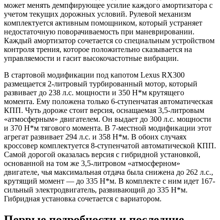
может менять демпфирующее усилие каждого амортизатора с
учетом текущих дорожных условий. Рулевой механизм
комплектуется активным помощником, который устраняет
недостаточную поворачиваемость при маневрировании.
Каждый амортизатор сочетается со специальным устройством
контроля трения, которое положительно сказывается на
управляемости и гасит высокочастотные вибрации.
В стартовой модификации под капотом Lexus RX300
размещается 2-литровый турбированный мотор, который
развивает до 238 л.с. мощности и 350 Н*м крутящего
момента. Ему положена только 6-ступенчатая автоматическая
КПП. Чуть дороже стоит версия, оснащаемая 3,5-литровым
«атмосферным» двигателем. Он выдает до 300 л.с. мощности
и 370 Н*м тягового момента. В 7-местной модификации этот
агрегат развивает 294 л.с. и 358 Н*м. В обоих случаях
кроссовер комплектуется 8-ступенчатой автоматической КПП.
Самой дорогой оказалась версия с гибридной установкой,
основанной на том же 3,5-литровом «атмосферном»
двигателе, чья максимальная отдача была снижена до 262 л.с.,
крутящий момент — до 335 Н*м. В комплекте с ним идет 167-
сильный электродвигатель, развивающий до 335 Н*м.
Гибридная установка сочетается с вариатором.
Первые подробности и последние