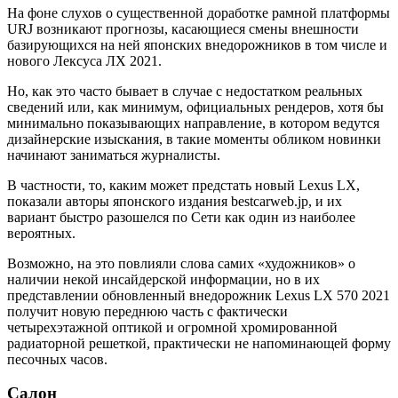
На фоне слухов о существенной доработке рамной платформы
URJ возникают прогнозы, касающиеся смены внешности
базирующихся на ней японских внедорожников в том числе и
нового Лексуса ЛХ 2021.
Но, как это часто бывает в случае с недостатком реальных
сведений или, как минимум, официальных рендеров, хотя бы
минимально показывающих направление, в котором ведутся
дизайнерские изыскания, в такие моменты обликом новинки
начинают заниматься журналисты.
В частности, то, каким может предстать новый Lexus LX,
показали авторы японского издания bestcarweb.jp, и их
вариант быстро разошелся по Сети как один из наиболее
вероятных.
Возможно, на это повлияли слова самих «художников» о
наличии некой инсайдерской информации, но в их
представлении обновленный внедорожник Lexus LX 570 2021
получит новую переднюю часть с фактически
четырехэтажной оптикой и огромной хромированной
радиаторной решеткой, практически не напоминающей форму
песочных часов.
Салон