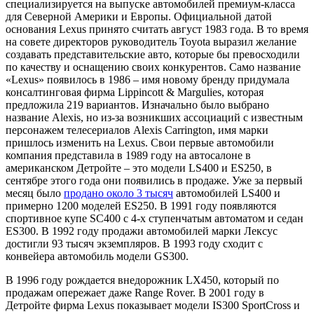
специализируется на выпуске автомобилей премиум-класса
для Северной Америки и Европы. Официальной датой
основания Lexus принято считать август 1983 года. В то время
на совете директоров руководитель Toyota выразил желание
создавать представительские авто, которые бы превосходили
по качеству и оснащению своих конкурентов. Само название
«Lexus» появилось в 1986 – имя новому бренду придумала
консалтинговая фирма Lippincott & Margulies, которая
предложила 219 вариантов. Изначально было выбрано
название Alexis, но из-за возникших ассоциаций с известным
персонажем телесериалов Alexis Carrington, имя марки
пришлось изменить на Lexus. Свои первые автомобили
компания представила в 1989 году на автосалоне в
американском Детройте – это модели LS400 и ES250, в
сентябре этого года они появились в продаже. Уже за первый
месяц было
продано около 3 тысяч
автомобилей LS400 и
примерно 1200 моделей ES250. В 1991 году появляются
спортивное купе SC400 с 4-х ступенчатым автоматом и седан
ES300. В 1992 году продажи автомобилей марки Лексус
достигли 93 тысяч экземпляров. В 1993 году сходит с
конвейера автомобиль модели GS300.
В 1996 году рождается внедорожник LX450, который по
продажам опережает даже Range Rover. В 2001 году в
Детройте фирма Lexus показывает модели IS300 SportCross и