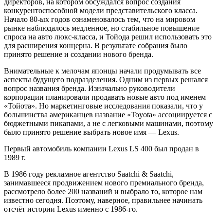
директоров, на котором обсуждался вопрос создания
конкурентоспособной модели представительского класса.
Начало 80-ых годов ознаменовалось тем, что на мировом
рынке наблюдалось медленное, но стабильное повышение
спроса на авто люкс-класса, и Тойода решил использовать это
для расширения концерна. В результате собрания было
принято решение и создании нового бренда.
Внимательные к мелочам японцы начали продумывать все
аспекты будущего подразделения. Одним из первых решался
вопрос названия бренда. Изначально руководители
корпорации планировали продавать новые авто под именем
«Тойота». Но маркетинговые исследования показали, что у
большинства американцев название «Toyota» ассоциируется с
бюджетными пикапами, а не с легковыми машинами, поэтому
было принято решение выбрать новое имя — Lexus.
Первый автомобиль компании Lexus LS 400 был продан в
1989 г.
В 1986 году рекламное агентство Saatchi & Saatchi,
занимавшееся продвижением нового премиального бренда,
рассмотрело более 200 названий и выбрало то, которое нам
известно сегодня. Поэтому, наверное, правильнее начинать
отсчёт истории Lexus именно с 1986-го.