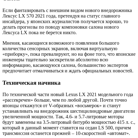
Если фантазировать с внешним видом нового внедорожника
Лексус LX 570 2021 года, претендуя на статус главного
инсайдера, у японских журналистов получается хорошо, то
делать прогнозы по поводу компоновки салона нового
Лексуса LX пока не берется никто.
Мнения, касающиеся возможного появления большого
количества сенсорных экранов, включая виртуальную
«приборку», пока превалируют, но на фоне того, что японские
инженеры тщательно засекретили абсолютно всю
информацию, касающуюся салона, большинство экспертов
предпочитает отмалчиваться и ждать официальных новостей.
Техническая начинка
По технической части новый Lexus LX 2021 модельного года
«рассекречен» больше, чем по любой другой. Почти точно
японцы откажутся от V-образных «восьмерок» и станут
устанавливать на внедорожник шестицилиндровые двигатели
увеличенной мощности. Так, 4.6- и 5.7-литровые моторы
будут заменены на 3.5-литровый битурбо мощностью 415 л. с.,
который в данный момент ставится на седан LS 500, причем
трансмиссия останется прежней – 10-скоростной «автомат».