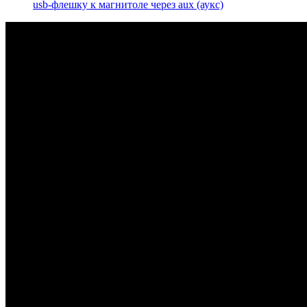
usb-флешку к магнитоле через aux (аукс)