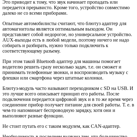
Это приводит к тому, что звук начинает пропадать или
передается прерывисто. Кроме того, устройство совместимо
далеко не со всеми приборами.
Опытные автомобилисты считают, что блютуз адаптер для
автомагнитолы является оптимальным выходом. Он
представляет собой недорогое, но универсальное устройство.
AUX-выходы есть в любой модели, поэтому ничего не надо
собирать и разбирать, нужно только подключить к
соответствующему разъему.
При этом такой Bluetooth адаптер для машины помогает
водителю решить сразу несколько задач, т.е. он сможет и
принимать телефонные звонки, и воспроизводить музыку с
флешки или смартфона через штатные колонки.
Блютуз-модуль часто называют переходником с SD на USB. И
это лучше всего описывает принцип его работы. После
подключения передается цифровой звук и в то же время через
соединение прибор получает питание для своей работы. Т. е. в
чем-то напоминает беспроводную зарядку, хотя они и
выполняют разные функции.
Не стоит путать его с таким модулем, как CAN-адаптер.
Необходимость в последнем вызвана тем, что большинство