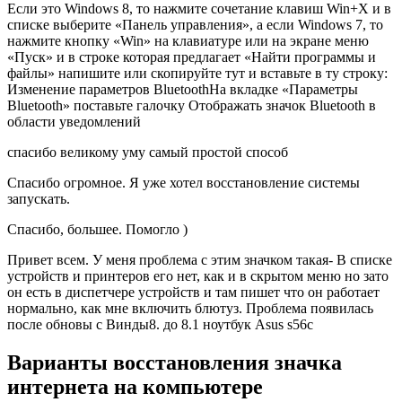
Если это Windows 8, то нажмите сочетание клавиш Win+X и в
списке выберите «Панель управления», а если Windows 7, то
нажмите кнопку «Win» на клавиатуре или на экране меню
«Пуск» и в строке которая предлагает «Найти программы и
файлы» напишите или скопируйте тут и вставьте в ту строку:
Изменение параметров BluetoothНа вкладке «Параметры
Bluetooth» поставьте галочку Отображать значок Bluetooth в
области уведомлений
спасибо великому уму самый простой способ
Спасибо огромное. Я уже хотел восстановление системы
запускать.
Спасибо, большее. Помогло )
Привет всем. У меня проблема с этим значком такая- В списке
устройств и принтеров его нет, как и в скрытом меню но зато
он есть в диспетчере устройств и там пишет что он работает
нормально, как мне включить блютуз. Проблема появилась
после обновы с Винды8. до 8.1 ноутбук Аsus s56c
Варианты восстановления значка
интернета на компьютере