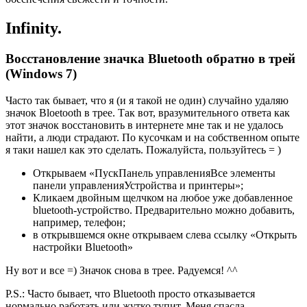
Infinity.
Восстановление значка Bluetooth обратно в трей
(Windows 7)
Часто так бывает, что я (и я такой не один) случайно удаляю
значок Bloetooth в трее. Так вот, вразумительного ответа как
этот значок восстановить в интернете мне так и не удалось
найти, а люди страдают. По кусочкам и на собственном опыте
я таки нашел как это сделать. Пожалуйста, пользуйтесь = )
Открываем «ПускПанель управленияВсе элементы
панели управленияУстройства и принтеры»;
Кликаем двойным щелчком на любое уже добавленное
bluetooth-устройство. Предварительно можно добавить,
например, телефон;
в открывшемся окне открываем слева ссылку «Открыть
настройки Bluetooth»
Ну вот и все =) Значок снова в трее. Радуемся! ^^
P.S.: Часто бывает, что Bluetooth просто отказывается
нормально работать или жутко тупит. Меня спасла