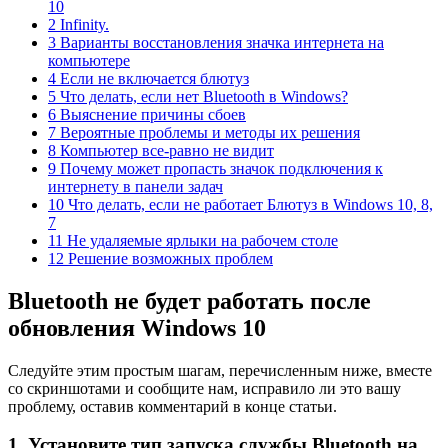
10
2 Infinity.
3 Варианты восстановления значка интернета на
компьютере
4 Если не включается блютуз
5 Что делать, если нет Bluetooth в Windows?
6 Выяснение причины сбоев
7 Вероятные проблемы и методы их решения
8 Компьютер все-равно не видит
9 Почему может пропасть значок подключения к
интернету в панели задач
10 Что делать, если не работает Блютуз в Windows 10, 8,
7
11 Не удаляемые ярлыки на рабочем столе
12 Решение возможных проблем
Bluetooth не будет работать после
обновления Windows 10
Следуйте этим простым шагам, перечисленным ниже, вместе
со скриншотами и сообщите нам, исправило ли это вашу
проблему, оставив комментарий в конце статьи.
1. Установите тип запуска службы Bluetooth на