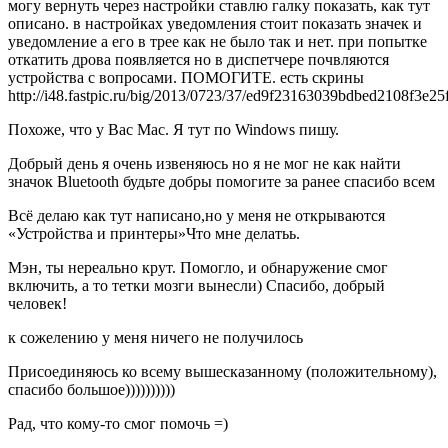
могу вернуть через настройки ставлю галку показать, как тут
описано. в настройках уведомления стоит показать значек и
уведомление а его в трее как не было так и нет. при попытке
откатить дрова появляется но в диспетчере почвляются
устройства с вопросами. ПОМОГИТЕ. есть скрины
http://i48.fastpic.ru/big/2013/0723/37/ed9f23163039bdbed2108f3e25
Похоже, что у Вас Mac. Я тут по Windows пишу.
Добрый день я очень извеняюсь но я не мог не как найти
значок Bluetooth будьте добры помогите за ранее спасибо всем
Всё делаю как тут написано,но у меня не открываются
«Устройства и принтеры»Что мне делатьь.
Мэн, ты нереально крут. Помогло, и обнаружение смог
включить, а то тетки мозги вынесли) Спасибо, добрый
человек!
к сожелению у меня ничего не получилось
Присоединяюсь ко всему вышесказанному (положительному),
спасибо большое))))))))))
Рад, что кому-то смог помочь =)