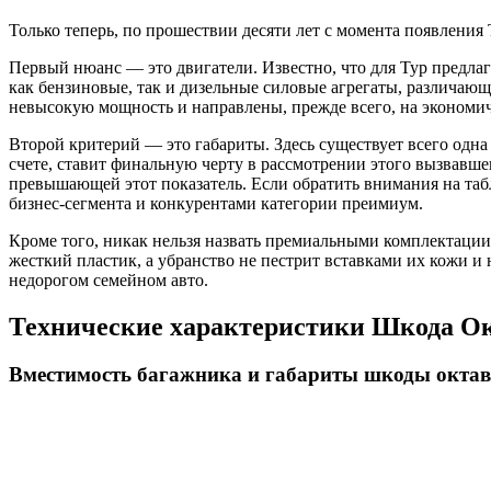
Только теперь, по прошествии десяти лет с момента появления 
Первый нюанс — это двигатели. Известно, что для Тур предла
как бензиновые, так и дизельные силовые агрегаты, различаю
невысокую мощность и направлены, прежде всего, на экономич
Второй критерий — это габариты. Здесь существует всего одна
счете, ставит финальную черту в рассмотрении этого вызвавше
превышающей этот показатель. Если обратить внимания на табл
бизнес-сегмента и конкурентами категории преимиум.
Кроме того, никак нельзя назвать премиальными комплектации 
жесткий пластик, а убранство не пестрит вставками их кожи и 
недорогом семейном авто.
Технические характеристики Шкода Окт
Вместимость багажника и габариты шкоды октави