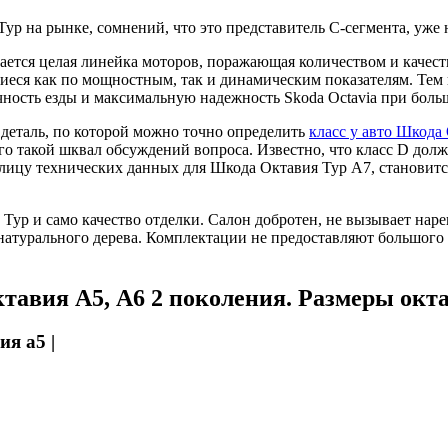
Тур на рынке, сомнений, что это представитель С-сегмента, уже 
гается целая линейка моторов, поражающая количеством и качес
щиеся как по мощностным, так и динамическим показателям. Тем 
ность езды и максимальную надежность Skoda Octavia при боль
 деталь, по которой можно точно определить
класс у авто Шкода
го такой шквал обсуждений вопроса. Известно, что класс D долже
ицу технических данных для Шкода Октавия Тур А7, становится 
Тур и само качество отделки. Салон добротен, не вызывает наре
натурального дерева. Комплектации не предоставляют большого к
авия А5, А6 2 поколения. Размеры окта
я а5 |