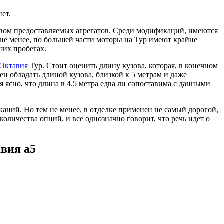
нет.
твом предоставляемых агрегатов. Среди модификаций, имеются
не менее, по большей части моторы на Тур имеют крайне
ших пробегах.
 Октавия
Тур. Стоит оценить длину кузова, которая, в конечном
н обладать длиной кузова, близкой к 5 метрам и даже
ясно, что длина в 4.5 метра едва ли сопоставима с данными
каний. Но тем не менее, в отделке применен не самый дорогой,
оличества опций, и все однозначно говорит, что речь идет о
вия а5