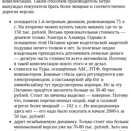
комплектации. Таким способом производитель хитро
вынуждал покупателя брать более мощные и соответственно
дорогие версии.
оснащается 1.4-литровым движком, развивающим 75 л.
с. На вторичке можно купить такую машину где-то за
150 тыс. рублей. Весьма привлекательная стоимость —
дешевле только Элантра и Альмера. Однако в
оснащении этой Октавии кроме водительской защитной
подушки ничего толком и нет. За полезные опции
владельцам приходилось доплачивать немалые деньги
— десятую часть стоимости всего автомобиля. Поэтому
в такой комплектации никто этого и не делал.
ставился на Туры, оснащённые АБС, ПТФ, бортовым
компьютером. Боковые стёкла здесь регулируются уже
электроприводом, а пассажирский айр-бэг и
иммобилайзер тут предусмотрены априори. Но за эту
Октавию придётся заплатить больше на 30-40 тыс.
рублей. Стоит ли овчинка выделки — наверное. Потому
что, помимо перечисленных опций, ещё и силовой
агрегат более мощный — 102 л. с. Но кондиционера
здесь нет — его надо было покупать в начале 2000-х за
50 тыс. рублей!
дарит незабываемую динамику. Только стоит она больше
минимальной версии уже на 70-80 тыс. рублей. Зато она