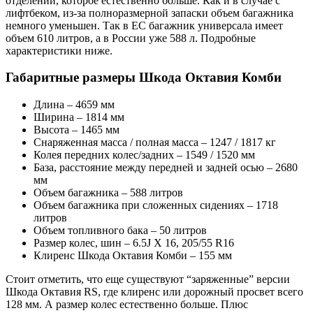
отделении, которое естественно больше. Как и в случае с
лифтбеком, из-за полноразмерной запаски объем багажника
немного уменьшен. Так в ЕС багажник универсала имеет
объем 610 литров, а в России уже 588 л. Подробные
характеристики ниже.
Габаритные размеры Шкода Октавия Комби
Длина – 4659 мм
Ширина – 1814 мм
Высота – 1465 мм
Снаряженная масса / полная масса – 1247 / 1817 кг
Колея передних колес/задних – 1549 / 1520 мм
База, расстояние между передней и задней осью – 2680
мм
Объем багажника – 588 литров
Объем багажника при сложенных сидениях – 1718
литров
Объем топливного бака – 50 литров
Размер колес, шин – 6.5J X 16, 205/55 R16
Клиренс Шкода Октавия Комби – 155 мм
Стоит отметить, что еще существуют “заряженные” версии
Шкода Октавия RS, где клиренс или дорожный просвет всего
128 мм. А размер колес естественно больше. Плюс