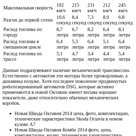
192
215
231
212
245
Максимальная скорость
км/ч
км/ч
км/ч
км/ч
км/ч
10,6
8,4
7,3
8,9
6.8
Разгон до первой сотни
секунд
секунд
секунд
секунд
секунд
Расход топлива по
8,7
6,7
8,2
6,4
8,1
городу
литра
литра
литра
литра
литра
Расход топлива в
6,4
5,5
6,4
5,1
6,4
смешанном цикле
литра
литра
литра
литра
литра
Расход топлива по
5,1
4,7
3,4
4,4
5,4
трассе
литра
литра
литра
литра
литра
Данные подразумевают наличие механической трансмиссии.
Естественно с автоматом эти моторы более прожорливые, а
динамика похуже. Хотя последнее поколение продвинутых
роботизированный автоматов DSG, которые активно
применяются в новой Октавии имеют весьма хорошие
показатели, даже относительно обычных механических
коробок.
Новая Шкода Октавия 2014 цена, фото, комплектации,
технические характеристики Skoda Octavia в новом
кузове A7
Новая Шкода Октавия Комби 2014 фото, цена,
комплектации, видео, технические характеристики