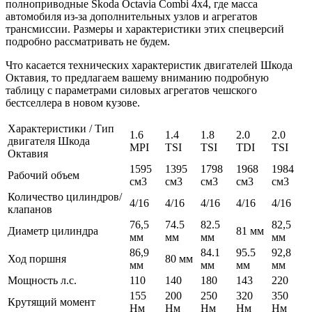
полноприводные Skoda Octavia Combi 4х4, где масса
автомобиля из-за дополнительных узлов и агрегатов
трансмиссии. Размеры и характеристики этих спецверсий
подробно рассматривать не будем.
Что касается технических характеристик двигателей Шкода
Октавия, то предлагаем вашему вниманию подробную
таблицу с параметрами силовых агрегатов чешского
бестселлера в новом кузове.
Характеристики / Тип
1.6
1.4
1.8
2.0
2.0
двигателя Шкода
MPI
TSI
TSI
TDI
TSI
Октавия
1595
1395
1798
1968
1984
Рабочий объем
см3
см3
см3
см3
см3
Количество цилиндров/
4/16
4/16
4/16
4/16
4/16
клапанов
76,5
74.5
82.5
82,5
Диаметр цилиндра
81 мм
мм
мм
мм
мм
86,9
84.1
95.5
92,8
Ход поршня
80 мм
мм
мм
мм
мм
Мощность л.с.
110
140
180
143
220
155
200
250
320
350
Крутящий момент
Нм
Нм
Нм
Нм
Нм