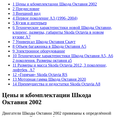
1 Цены и кбомплектации Шкода Октавия 2002
2 Предисловие
3 Внешний вид
4 Первое поколение A3 (1996–2004)
5 Кузов и интерьер
6 Технические характеристики новой Шкоды Октавии,
клиренс, размеры, габариты Skoda Octavia в новом
кузове A7
7 Универсал Шкода Октавия Скаут
8 Объем багажника в Шкода Октавия А5
9 Электронное оборудование
10 Технические характеристики Шкода Октавия А5, А6
2 поколения. Размеры октавия а5
11 Размеры и масса Skoda Octavia 2012, 3 поколение,
лифтбек, A7
12 «Горячая» Skoda Octavia RS
13 Моторная гамма Шкода Октавия 2020
14 Преимущества и недостатки Skoda Octavia A8
Цены и кбомплектации Шкода
Октавия 2002
Двигатели Шкоды Октавии 2002 привязаны к определённой