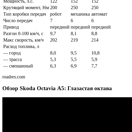
Мощность, л.с.
122
152
152
Крутящий момент, Нм
200
250
250
Тип коробки передач
робот
механика
автомат
Число передач
7
6
6
Привод
передний
передний
передний
Разгон 0-100 км/ч, с
9,7
8,1
8,8
Макс скорость, км/ч
202
219
214
Расход топлива, л
— город
8,0
9,5
10,8
— трасса
5,3
5,5
5,9
— смешанный
6,3
6,9
7,7
roadres.com
Обзор Skoda Octavia А5: Глазастая октава