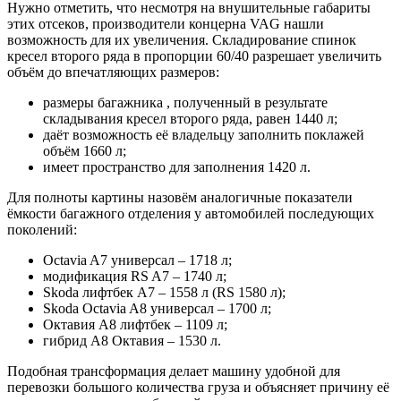
Нужно отметить, что несмотря на внушительные габариты
этих отсеков, производители концерна VAG нашли
возможность для их увеличения. Складирование спинок
кресел второго ряда в пропорции 60/40 разрешает увеличить
объём до впечатляющих размеров:
размеры багажника , полученный в результате
складывания кресел второго ряда, равен 1440 л;
даёт возможность её владельцу заполнить поклажей
объём 1660 л;
имеет пространство для заполнения 1420 л.
Для полноты картины назовём аналогичные показатели
ёмкости багажного отделения у автомобилей последующих
поколений:
Octavia A7 универсал – 1718 л;
модификация RS A7 – 1740 л;
Skoda лифтбек А7 – 1558 л (RS 1580 л);
Skoda Octavia A8 универсал – 1700 л;
Октавия А8 лифтбек – 1109 л;
гибрид А8 Октавия – 1530 л.
Подобная трансформация делает машину удобной для
перевозки большого количества груза и объясняет причину её