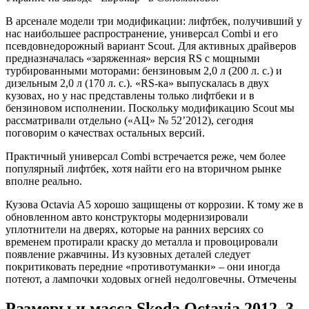
В арсенале модели три модификации: лифтбек, получивший у
нас наибольшее распространение, универсал Combi и его
псевдовнедорожный вариант Scout. Для активных драйверов
предназначалась «заряженная» версия RS с мощными
турбированными моторами: бензиновым 2,0 л (200 л. с.) и
дизельным 2,0 л (170 л. с.). «RS-ка» выпускалась в двух
кузовах, но у нас представлены только лифтбеки и в
бензиновом исполнении. Поскольку модификацию Scout мы
рассматривали отдельно («АЦ» № 52’2012), сегодня
поговорим о качествах остальных версий.
Практичный универсал Combi встречается реже, чем более
популярный лифтбек, хотя найти его на вторичном рынке
вполне реально.
Кузова Octavia А5 хорошо защищены от коррозии. К тому же в
обновленном авто конструкторы модернизировали
уплотнители на дверях, которые на ранних версиях со
временем протирали краску до металла и провоцировали
появление ржавчины. Из кузовных деталей следует
покритиковать передние «противотуманки» – они иногда
потеют, а лампочки ходовых огней недолговечны. Отмечены
Размеры и масса Skoda Octavia 2012, 3