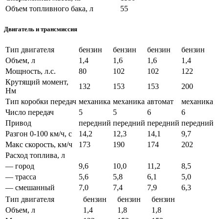
Объем топливного бака, л
55
Двигатель и трансмиссия
Тип двигателя
бензин
бензин
бензин
бензин
Объем, л
1,4
1,6
1,6
1,4
Мощность, л.с.
80
102
102
122
Крутящий момент,
132
153
153
200
Нм
Тип коробки передач
механика
механика
автомат
механика
Число передач
5
5
6
6
Привод
передний
передний
передний
передний
Разгон 0-100 км/ч, с
14,2
12,3
14,1
9,7
Макс скорость, км/ч
173
190
174
202
Расход топлива, л
— город
9,6
10,0
11,2
8,5
— трасса
5,6
5,8
6,1
5,0
— смешанный
7,0
7,4
7,9
6,3
Тип двигателя
бензин
бензин
бензин
Объем, л
1,4
1,8
1,8