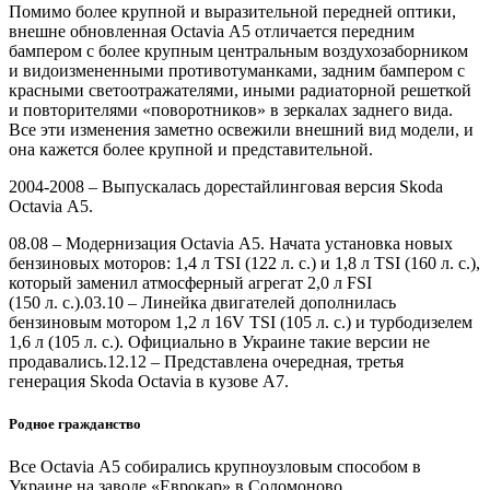
Помимо более крупной и выразительной передней оптики,
внешне обновленная Octavia А5 отличается передним
бампером с более крупным центральным воздухозаборником
и видоизмененными противотуманками, задним бампером с
красными светоотражателями, иными радиаторной решеткой
и повторителями «поворотников» в зеркалах заднего вида.
Все эти изменения заметно освежили внешний вид модели, и
она кажется более крупной и представительной.
2004-2008 – Выпускалась дорестайлинговая версия Skoda
Octavia А5.
08.08 – Модернизация Octavia А5. Начата установка новых
бензиновых моторов: 1,4 л TSI (122 л. с.) и 1,8 л TSI (160 л. с.),
который заменил атмосферный агрегат 2,0 л FSI
(150 л. с.).03.10 – Линейка двигателей дополнилась
бензиновым мотором 1,2 л 16V TSI (105 л. с.) и турбодизелем
1,6 л (105 л. с.). Официально в Украине такие версии не
продавались.12.12 – Представлена очередная, третья
генерация Skoda Octavia в кузове А7.
Родное гражданство
Все Octavia А5 собирались крупноузловым способом в
Украине на заводе «Еврокар» в Соломоново.