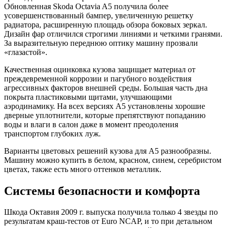
Обновленная Skoda Octavia A5 получила более
усовершенствованный бампер, увеличенную решетку
радиатора, расширенную площадь обзора боковых зеркал.
Дизайн фар отличился строгими линиями и четкими гранями.
За выразительную переднюю оптику машину прозвали
«глазастой».
Качественная оцинковка кузова защищает материал от
преждевременной коррозии и пагубного воздействия
агрессивных факторов внешней среды. Большая часть дна
покрыта пластиковыми щитами, улучшающими
аэродинамику. На всех версиях A5 установлены хорошие
дверные уплотнители, которые препятствуют попаданию
воды и влаги в салон даже в момент преодоления
транспортом глубоких луж.
Варианты цветовых решений кузова для А5 разнообразны.
Машину можно купить в белом, красном, синем, серебристом
цветах, также есть много оттенков металлик.
Системы безопасности и комфорта
Шкода Октавия 2009 г. выпуска получила только 4 звезды по
результатам краш-тестов от Euro NCAP, и то при детальном