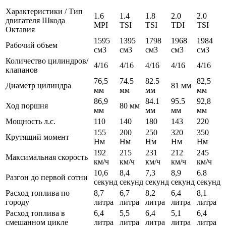
Характеристики / Тип
1.6
1.4
1.8
2.0
2.0
двигателя Шкода
MPI
TSI
TSI
TDI
TSI
Октавия
1595
1395
1798
1968
1984
Рабочий объем
см3
см3
см3
см3
см3
Количество цилиндров/
4/16
4/16
4/16
4/16
4/16
клапанов
76,5
74.5
82.5
82,5
Диаметр цилиндра
81 мм
мм
мм
мм
мм
86,9
84.1
95.5
92,8
Ход поршня
80 мм
мм
мм
мм
мм
Мощность л.с.
110
140
180
143
220
155
200
250
320
350
Крутящий момент
Нм
Нм
Нм
Нм
Нм
192
215
231
212
245
Максимальная скорость
км/ч
км/ч
км/ч
км/ч
км/ч
10,6
8,4
7,3
8,9
6.8
Разгон до первой сотни
секунд
секунд
секунд
секунд
секунд
Расход топлива по
8,7
6,7
8,2
6,4
8,1
городу
литра
литра
литра
литра
литра
Расход топлива в
6,4
5,5
6,4
5,1
6,4
смешанном цикле
литра
литра
литра
литра
литра