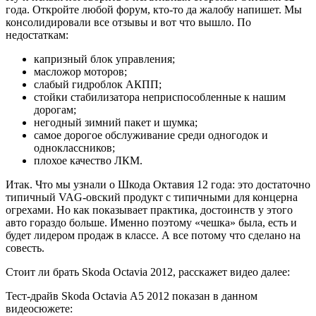
года. Откройте любой форум, кто-то да жалобу напишет. Мы
консолидировали все отзывы и вот что вышло. По
недостаткам:
капризный блок управления;
масложор моторов;
слабый гидроблок АКПП;
стойки стабилизатора неприспособленные к нашим
дорогам;
негодный зимний пакет и шумка;
самое дорогое обслуживание среди одногодок и
одноклассников;
плохое качество ЛКМ.
Итак. Что мы узнали о Шкода Октавия 12 года: это достаточно
типичный VAG-овский продукт с типичными для концерна
огрехами. Но как показывает практика, достоинств у этого
авто гораздо больше. Именно поэтому «чешка» была, есть и
будет лидером продаж в классе. А все потому что сделано на
совесть.
Стоит ли брать Skoda Octavia 2012, расскажет видео далее:
Тест-драйв Skoda Octavia А5 2012 показан в данном
видеосюжете: