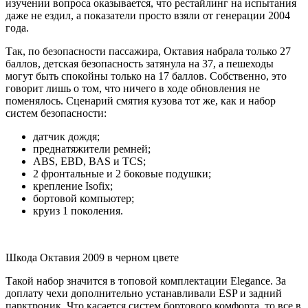
изучении вопроса оказывается, что рестайлинг на испытания
даже не ездил, а показатели просто взяли от генерации 2004
года.
Так, по безопасности пассажира, Октавия набрала только 27
баллов, детская безопасность затянула на 37, а пешеходы
могут быть спокойны только на 17 баллов. Собственно, это
говорит лишь о том, что ничего в ходе обновления не
поменялось. Сценарий смятия кузова тот же, как и набор
систем безопасности:
датчик дождя;
преднатяжители ремней;
ABS, EBD, BAS и TCS;
2 фронтальные и 2 боковые подушки;
крепление Isofix;
бортовой компьютер;
круиз 1 поколения.
Шкода Октавия 2009 в черном цвете
Такой набор значится в топовой комплектации Elegance. За
доплату чехи дополнительно устанавливали ESP и задний
парктроник. Что касается систем бортового комфорта, то все в