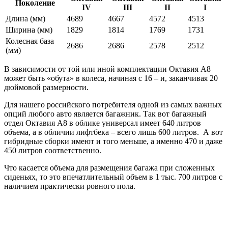
Поколение
IV
III
II
I
Длина (мм)
4689
4667
4572
4513
Ширина (мм)
1829
1814
1769
1731
Колесная база
2686
2686
2578
2512
(мм)
В зависимости от той или иной комплектации Октавия А8
может быть «обута» в колеса, начиная с 16 – и, заканчивая 20
дюймовой размерности.
Для нашего российского потребителя одной из самых важных
опций любого авто является багажник. Так вот багажный
отдел Октавия А8 в облике универсал имеет 640 литров
объема, а в обличии лифтбека – всего лишь 600 литров. А вот
гибридные сборки имеют и того меньше, а именно 470 и даже
450 литров соответственно.
Что касается объема для размещения багажа при сложенных
сиденьях, то это впечатлительный объем в 1 тыс. 700 литров с
наличием практически ровного пола.