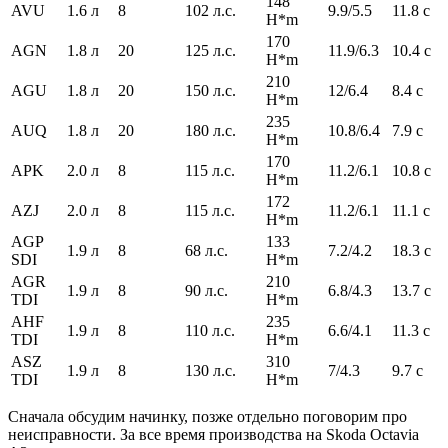
148
AVU
1.6 л
8
102 л.с.
9.9/5.5
11.8 с
H*m
170
AGN
1.8 л
20
125 л.с.
11.9/6.3
10.4 с
H*m
210
AGU
1.8 л
20
150 л.с.
12/6.4
8.4 с
H*m
235
AUQ
1.8 л
20
180 л.с.
10.8/6.4
7.9 с
H*m
170
APK
2.0 л
8
115 л.с.
11.2/6.1
10.8 с
H*m
172
AZJ
2.0 л
8
115 л.с.
11.2/6.1
11.1 с
H*m
AGP
133
1.9 л
8
68 л.с.
7.2/4.2
18.3 с
SDI
H*m
AGR
210
1.9 л
8
90 л.с.
6.8/4.3
13.7 с
TDI
H*m
AHF
235
1.9 л
8
110 л.с.
6.6/4.1
11.3 с
TDI
H*m
ASZ
310
1.9 л
8
130 л.с.
7/4.3
9.7 с
TDI
H*m
Сначала обсудим начинку, позже отдельно поговорим про
неисправности. За все время производства на Skoda Octavia