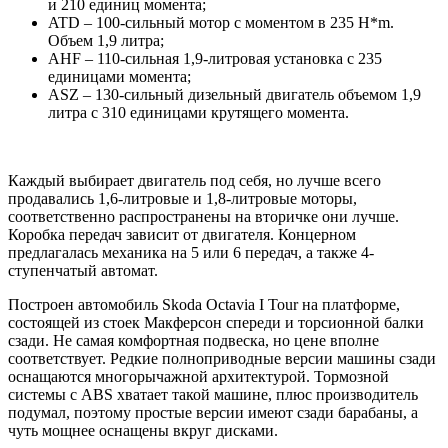
и 210 единиц момента;
ATD – 100-сильный мотор с моментом в 235 H*m.
Объем 1,9 литра;
AHF – 110-сильная 1,9-литровая установка с 235
единицами момента;
ASZ – 130-сильный дизельный двигатель объемом 1,9
литра с 310 единицами крутящего момента.
Каждый выбирает двигатель под себя, но лучше всего
продавались 1,6-литровые и 1,8-литровые моторы,
соответственно распространены на вторичке они лучше.
Коробка передач зависит от двигателя. Концерном
предлагалась механика на 5 или 6 передач, а также 4-
ступенчатый автомат.
Построен автомобиль Skoda Octavia I Tour на платформе,
состоящей из стоек Макферсон спереди и торсионной балки
сзади. Не самая комфортная подвеска, но цене вполне
соответствует. Редкие полноприводные версии машины сзади
оснащаются многорычажной архитектурой. Тормозной
системы с ABS хватает такой машине, плюс производитель
подумал, поэтому простые версии имеют сзади барабаны, а
чуть мощнее оснащены вкруг дисками.