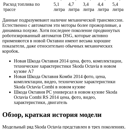
Расход топлива по
5,1
4,7
3,4
4,4
5,4
трассе
литра
литра
литра
литра
литра
Данные подразумевают наличие механической трансмиссии.
Естественно с автоматом эти моторы более прожорливые, а
динамика похуже. Хотя последнее поколение продвинутых
роботизированный автоматов DSG, которые активно
применяются в новой Октавии имеют весьма хорошие
показатели, даже относительно обычных механических
коробок.
Новая Шкода Октавия 2014 цена, фото, комплектации,
технические характеристики Skoda Octavia в новом
кузове A7
Новая Шкода Октавия Комби 2014 фото, цена,
комплектации, видео, технические характеристики
Skoda Octavia Combi в новом кузове
Шкода Октавия РС универсал в новом кузове Skoda
Octavia Combi RS 2014 цена, фото, видео,
характеристики, двигатель
Обзор, краткая история модели
Модельный ряд Skoda Octavia представлен в трех поколениях.