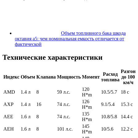
Объем топливного бака шкода
октавия а5: чем номинальная емкость отличается от
фактической
Технические характеристики
Разгон
Расход
Индекс
Объем
Клапана
Мощность
Момент
до 100
топлива
км/ч
120
AMD
1.4 л
8
59 л.с.
10.5/5.7
18 с
H*m
126
AXP
1.4 л
16
74 л.с.
9.1/5.4
15.3 с
H*m
135
AEE
1.6 л
8
74 л.с.
10.8/5.8
14.4 с
H*m
145
AEH
1.6 л
8
101 л.с.
10/5.6
12.2 с
H*m