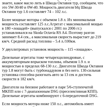
знаете, какое масло лить в Шкода Октавия тур, сообщаем, что
это 5W-30/40 и 0W-40. Мощность двигателя bfq Шкода
Октавия тур 1.6 составляет 74 – 102 л.с.
Более мощные моторы с объемом 1.8 л. Их минимальная
мощность составляет 125 л.с.Агрегат с максимальной мощью
в 180 «лошадей» (выпускался с 2001 по 2006 гг.)
устанавливался на Skoda Octavia RS A4. Поэтому разгон
занимает 8.4 сек., а максимальная скорость вырастает до 219
км/ч. Средний расход топлива – 5.4 л./100км.
У двухлитровых установок мощность – 115 «лошадок».
Дизельные агрегаты тоже четырехцилиндровые, с
аккумуляторным впрыском топлива, объемом 1.9 л. и
мощностью в пределах 68-130 л.с. Двигатели Шкода Октавия
тур 1.8 могут быть с турбонаддувом и без него. 130-сильная
установка способна разогнать авто за 13 сек и достичь
скорости в 182 км/ч.
Двигатели на бензине работают в паре 5/6-ступенчатой
МКПП или с 7-диапазонным DSG (преселективная КПП).
Дизельные агрегаты комбинируют с 6-передаточной DSG.
Если мощность мотора ниже 150 л.с., автомобиль имеет