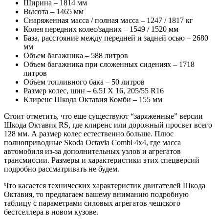
Ширина – 1814 мм
Высота – 1465 мм
Снаряженная масса / полная масса – 1247 / 1817 кг
Колея передних колес/задних – 1549 / 1520 мм
База, расстояние между передней и задней осью – 2680
мм
Объем багажника – 588 литров
Объем багажника при сложенных сидениях – 1718
литров
Объем топливного бака – 50 литров
Размер колес, шин – 6.5J X 16, 205/55 R16
Клиренс Шкода Октавия Комби – 155 мм
Стоит отметить, что еще существуют “заряженные” версии
Шкода Октавия RS, где клиренс или дорожный просвет всего
128 мм. А размер колес естественно больше. Плюс
полноприводные Skoda Octavia Combi 4х4, где масса
автомобиля из-за дополнительных узлов и агрегатов
трансмиссии. Размеры и характеристики этих спецверсий
подробно рассматривать не будем.
Что касается технических характеристик двигателей Шкода
Октавия, то предлагаем вашему вниманию подробную
таблицу с параметрами силовых агрегатов чешского
бестселлера в новом кузове.