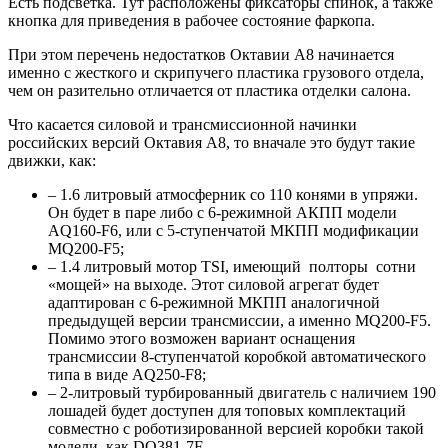
Есть подсветка. Тут расположены фиксаторы спинок, а также
кнопка для приведения в рабочее состояние фаркопа.
При этом перечень недостатков Октавии А8 начинается
именно с жесткого и скрипучего пластика грузового отдела,
чем он разительно отличается от пластика отделки салона.
Что касается силовой и трансмиссионной начинки
российских версий Октавия А8, то вначале это будут такие
движки, как:
– 1.6 литровый атмосферник со 110 конями в упряжи.
Он будет в паре либо с 6-режимной АКПП модели
AQ160-F6, или с 5-ступенчатой МКПП модификации
MQ200-F5;
– 1.4 литровый мотор TSI, имеющий полторы сотни
«мощей» на выходе. Этот силовой агрегат будет
адаптирован с 6-режимной МКПП аналогичной
предыдущей версии трансмиссии, а именно MQ200-F5.
Помимо этого возможен вариант оснащения
трансмиссии 8-ступенчатой коробкой автоматического
типа в виде AQ250-F8;
– 2-литровый турбированный двигатель с наличием 190
лошадей будет доступен для топовых комплектаций
совместно с роботизированной версией коробки такой
модели, как DQ381-7F.