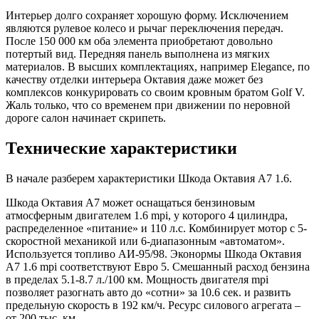
Интерьер долго сохраняет хорошую форму. Исключением
являются рулевое колесо и рычаг переключения передач.
После 150 000 км оба элемента приобретают довольно
потертый вид. Передняя панель выполнена из мягких
материалов. В высших комплектациях, например Elegance, по
качеству отделки интерьера Октавия даже может без
комплексов конкурировать со своим кровным братом Golf V.
Жаль только, что со временем при движении по неровной
дороге салон начинает скрипеть.
Технические характеристики
В начале разберем характеристики Шкода Октавия А7 1.6.
Шкода Октавия А7 может оснащаться бензиновым
атмосферным двигателем 1.6 mpi, у которого 4 цилиндра,
распределенное «питание» и 110 л.с. Комбинирует мотор с 5-
скоростной механикой или 6-диапазонным «автоматом».
Используется топливо АИ-95/98. Эконормы Шкода Октавия
А7 1.6 mpi соответствуют Евро 5. Смешанный расход бензина
в пределах 5.1-8.7 л./100 км. Мощность двигателя mpi
позволяет разогнать авто до «сотни» за 10.6 сек. и развить
предельную скорость в 192 км/ч. Ресурс силового агрегата –
от 200 тыс. км