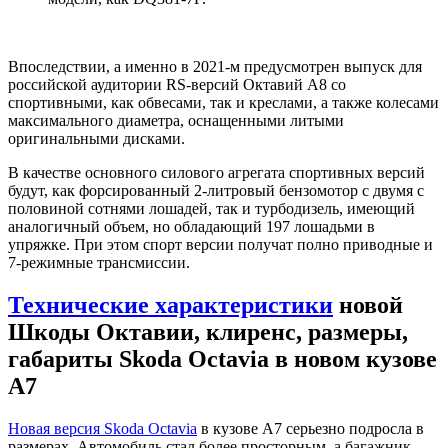
Впоследствии, а именно в 2021-м предусмотрен выпуск для
российской аудитории RS-версий Октавий А8 со
спортивными, как обвесами, так и креслами, а также колесами
максимального диаметра, оснащенными литыми
оригинальными дисками.
В качестве основного силового агрегата спортивных версий
будут, как форсированный 2-литровый бензомотор с двумя с
половиной сотнями лошадей, так и турбодизель, имеющий
аналогичный объем, но обладающий 197 лошадьми в
упряжке. При этом спорт версии получат полно приводные и
7-режимные трансмиссии.
Технические характеристики
новой
Шкоды Октавии, клиренс, размеры,
габариты Skoda Octavia в новом кузове
A7
Новая версия Skoda Octavia
в кузове A7 серьезно подросла в
размерах. Автомобиль стал более просторным, а багажник