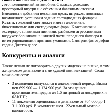
, это полноценный автомобиль C класса, довольно
просторный внутри и с объемным багажным отсеком.
Внешности добавили несколько ярких штрихов, появилась
возможность установки задних светодиодных фонарей.
Кстати, головной свет может иметь галогенные,
биксеноновые или светодиодные фары. Классический
экстерьер с плавными линиями, разбавлен агрессивными
воздухозаборниками в нижней части переднего бампера и
интегрированными противотуманками. Смотрим фотографии
седана Джетта далее.
Конкуренты и аналоги
Также нельзя не поговорить о других моделях на рынке, в том
же ценовом диапазоне и с не худшей комплектацией. Сюда
можно отнести:
3 поколения выпускался в аналогичный период. Вилка
цен 699 900 — 1 134 900 руб. За эти деньги
производитель предлагал 1.6-литровый атмосферник и
6АКПП;
11 поколения оценивалась в диапазоне от 764 000 до 1
311 000 руб. В комплекте шел 122-сильный мотор с
вариатором;