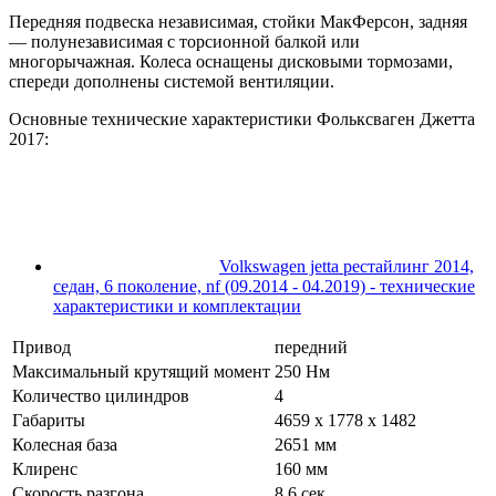
Передняя подвеска независимая, стойки МакФерсон, задняя
— полунезависимая с торсионной балкой или
многорычажная. Колеса оснащены дисковыми тормозами,
спереди дополнены системой вентиляции.
Основные технические характеристики Фольксваген Джетта
2017:
Volkswagen jetta рестайлинг 2014,
седан, 6 поколение, nf (09.2014 - 04.2019) - технические
характеристики и комплектации
Привод
передний
Максимальный крутящий момент
250 Нм
Количество цилиндров
4
Габариты
4659 х 1778 х 1482
Колесная база
2651 мм
Клиренс
160 мм
Скорость разгона
8,6 сек.