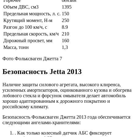
Горючее
бензин
Объем ДВС, см3
1395
Предельная мощность, л. с.
150
Крутящий момент, Н-м
250
Разгон до 100 км/ч, с
8.9
Предельная скорость, км/ч
210
Дорожный просвет, мм
160
Масса, тонн
1,3
Фото Фольксваген Джетта 7
Безопасность Jetta 2013
Наличие защиты силового агрегата, высокого клиренса,
усиленных амортизаторов, оцинкованного кузова и обогрева
лобового стекла и форсунок омывателя делает автомобиль
хорошо адаптированным к дорожного покрытию и
российскому климату.
Безопасность Фольксваген Джетта 2013 года обеспечивается
следующими ангелами-хранителями:
. Как только колесный датчик АБС фиксирует