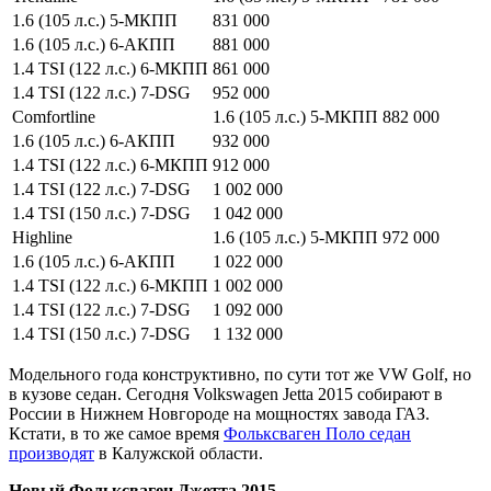
1.6 (105 л.с.) 5-МКПП
831 000
1.6 (105 л.с.) 6-АКПП
881 000
1.4 TSI (122 л.с.) 6-МКПП
861 000
1.4 TSI (122 л.с.) 7-DSG
952 000
Comfortline
1.6 (105 л.с.) 5-МКПП
882 000
1.6 (105 л.с.) 6-АКПП
932 000
1.4 TSI (122 л.с.) 6-МКПП
912 000
1.4 TSI (122 л.с.) 7-DSG
1 002 000
1.4 TSI (150 л.с.) 7-DSG
1 042 000
Highline
1.6 (105 л.с.) 5-МКПП
972 000
1.6 (105 л.с.) 6-АКПП
1 022 000
1.4 TSI (122 л.с.) 6-МКПП
1 002 000
1.4 TSI (122 л.с.) 7-DSG
1 092 000
1.4 TSI (150 л.с.) 7-DSG
1 132 000
Модельного года конструктивно, по сути тот же VW Golf, но
в кузове седан. Сегодня Volkswagen Jetta 2015 собирают в
России в Нижнем Новгороде на мощностях завода ГАЗ.
Кстати, в то же самое время
Фольксваген Поло седан
производят
в Калужской области.
Новый Фольксваген Джетта 2015