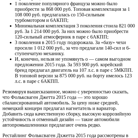
1 поколение популярного француза можно было
приобрести за 868 000 руб. Топовая комплектация за 1
108 000 руб. предлагалась со 150-сильным
турбомотором и 6АКПП;
Минимальная комплектация 3 поколения стоила 821 000
руб. За 1 214 000 руб. За них можно было приобрести
120-сильный атмосферник в паре с 6АКПП;
3 поколения в 2015 году подорожала. За «базу» чехи
просили 1 012 000 руб., за что предлагали 140-сил и 6-
ступенчатую механику.
И, конечно, нельзя не упомянуть о — самом выгодном
предложении 2015 года. За 593 900 руб. корейский
бренд предлагал двигатель на 107 л.с. в паре с 5МКПП.
В топовой версии за 875 000 руб. на борту имелось 123
л.с. в паре с 6АКПП.
Резюмируя вышесказанное, можно с уверенностью сказать,
что Фольксваген Джетта 2015 года — это хорошо
сбалансированный автомобиль. За цену ниже средней,
немецкий концерн предлагал нагнетатель и вариатор.
Добавить сюда качественную сборку, высокую коррозийную
устойчивость и отменный дизайн — такие автомобили
автопромышленники предлагают очень редко.
Рестайлинг Фольксваген Дхжетта 2015 года рассмотрены в