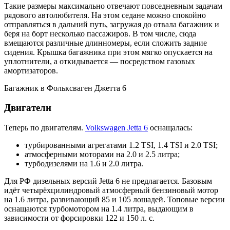
Такие размеры максимально отвечают повседневным задачам
рядового автолюбителя. На этом седане можно спокойно
отправляться в дальний путь, загружая до отвала багажник и
беря на борт несколько пассажиров. В том числе, сюда
вмещаются различные длинномеры, если сложить задние
сидения. Крышка багажника при этом мягко опускается на
уплотнители, а откидывается — посредством газовых
амортизаторов.
Багажник в Фольксваген Джетта 6
Двигатели
Теперь по двигателям.
Volkswagen Jetta 6
оснащалась:
турбированными агрегатами 1.2 TSI, 1.4 TSI и 2.0 TSI;
атмосферными моторами на 2.0 и 2.5 литра;
турбодизелями на 1.6 и 2.0 литра.
Для РФ дизельных версий Jetta 6 не предлагается. Базовым
идёт четырёхцилиндровый атмосферный бензиновый мотор
на 1.6 литра, развивающий 85 и 105 лошадей. Топовые версии
оснащаются турбомотором на 1.4 литра, выдающим в
зависимости от форсировки 122 и 150 л. с.