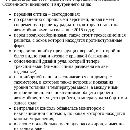
Особенности внешнего и внутреннего вида:
передняя оптика – светодиодная;
по сравнению с прошлыми версиями, новая имеет
современную решетку радиатора, которую ставят на
автомобили «Фольксваген» с 2015 года;
перед воздухозаборниками также стоит трехсекционная
решетка, с боков которой находятся противотуманные
фары;
исправили ошибку предыдущих версий, в которой не
было видно грани кузова с крышкой багажника;
обновленный дизайн руля, который теперь
трехспицевый (нижняя спица разделена на две
отдельные);
на приборной панели располагается спидометр с
тахометром, в которые также встроены показания
уровня топлива и температуры масла, а между ними
встроили дисплей с показаниями общего пробега
автомобиля, текущего пробега, температуры за бортом и
запаса хода;
центральная консоль обзавелась монитором с
навигационной системой, по бокам которого находятся
кнопки управления;
в салоне стало больше места для пассажиров, а именно
на заднем ряду.