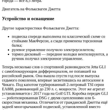
города — все 8,5 литра.
Двигатель на Фольксваген Джетта
Устройство и оснащение
Другие характеристики Фольксваген Джетта:
подвеска спереди выполнена по классической схеме со
стойками МакФерсон, а сзади применена торсионная
балка;
рулевое управление получило электроусилитель;
тормоз дисковый — передние колодки вентилируются, а
ручник получил электронное управление.
Теперь несколько слов о спортивной разновидности Jetta GLI
с самоблокирующим дифференциалом, не попавшей на
российский рынок. Она вышла спустя год после выпуска
седьмого поколения, впервые засветившись на автосалоне в
Чикаго. Под капотом турбированный 2-литровый TSI серии
EA888, развивающий до 230 л. с. мощности. Этот же агрегат
устанавливается с 2017 года на Golf GTI. Коробка передач GLI
— роботизированная DSG с двумя сцеплениями или 6-
скоростная механика. Отличается от гражданской Джетты ещё
задней многорычажной подвеской, установленной вместо