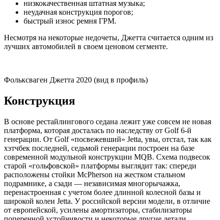
низкокачественная штатная музыка;
неудачная конструкция порогов;
быстрый износ ремня ГРМ.
Несмотря на некоторые недочеты, Джетта считается одним из
лучших автомобилей в своем ценовом сегменте.
Фольксваген Джетта 2020 (вид в профиль)
Конструкция
В основе рестайлингового седана лежит уже совсем не новая
платформа, которая досталась по наследству от Golf 6-й
генерации. От Golf «посвежевший» Jetta, увы, отстал, так как
хэтчбек последней, седьмой генерации построен на базе
современной модульной конструкции MQB. Схема подвесок
старой «гольфовской» платформы выглядит так: спереди
расположены стойки McPherson на жестком стальном
подрамнике, а сзади — независимая многорычажка,
перенастроенная с учетом более длинной колесной базы и
широкой колеи Jetta. У российской версии модели, в отличие
от европейской, усилены амортизаторы, стабилизаторы
поперечной устойчивости и некоторые другие детали