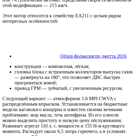
этой модификации — 215 км/ч.
Этот мотор относится к семейству EA211 с целым рядом
интересных особенностей:
Обзор фольксваген джетта 2016
конструкция — компактная, лёгкая;
головка блока с встроенным коллектором выпуска газов
— развёрнута на 180°, что позволяет ДВС быстрее
прогреваться зимой;
привод ГРМ — зубчатый, с увеличенным ресурсом.
Следующий вариант — атмосферник 1.6 MPI CWVA с
распределённым впрыском. Устанавливается на бюджетные
модели ваговского концерна и известен своими вечными
проблемами: жор масла, течь антифриза. Из его плюсов
можно выделить простоту и низкую цену обслуживания.
Развивает агрегат 110 л. с. мощности и 155 Н-м крутящего
момента. Расходует около 6,5 литра горючего, а в условиях