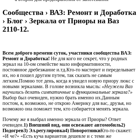
Сообщества › ВАЗ: Ремонт и Доработка
› Блог › Зеркала от Приоры на Ваз
2110-12.
Всем доброго времени суток, участники сообщества ВАЗ:
Ремонт и Доработка!
Не для кого не секрет, что у родных
зеркал на 10-ом семействе мало информативности,
постоянное дребезжание и.тд.Кто-то мастерит и переделывает
их, но я пошел другим путем, так сказать не самым
легким.Помню тот день, когда я увидел новую приору люкс с
новыми зеркалами. В голове возникла мысль:
«Неужели Ваз
научились делать симпатичные и функциональные зеркала?»
Выбор был очевиден, нужно брать именно их.Данным
постом, я, возможно, не открою Америку для вас, друзья, но
возможно она поможет тем, кто собирается менять зеркала.
Почему же я выбрал именно зеркала от Приоры? Ответ
очевиден.
1) Внешний вид, они освежают автомобиль2)
Подогрев3) Эл.регулировка4) Поворотники
Кто-то скажет:
«И че?» «Есть куча вариантов дешевле и с теми же