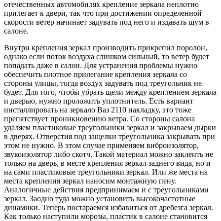
отечественных автомобилях крепление зеркала неплотно
прилегает к двери, так что при достижении определенной
скорости ветер начинает задувать под него и издавать шум в
салоне.
Внутри крепления зеркал производить прикрепил поролон,
однако если поток воздуха слишком сильный, то ветер будет
попадать даже в салон. Для устранения проблемы нужно
обеспечить плотное прилегание крепления зеркала со
стороны улицы, тогда воздух задувать под треугольник не
будет. Для того, чтобы убрать щели между креплением зеркала
и дверью, нужно проложить уплотнитель. Есть вариант
инсталлировать на зеркало Ваз 2110 накладку, это тоже
препятствует проникновению ветра. Со стороны салона
удаляем пластиковые треугольники зеркал и закрываем дырки
в дверях. Отверстия под защелки треугольника закрывать при
этом не нужно. В этом случае применяем виброизолятор,
звукоизолятор либо скотч. Такой материал можно заклеить не
только на дверь, в месте крепления зеркал заднего вида, но и
на сами пластиковые треугольники зеркал. Или же места на
места крепления зеркал наносим монтажную пену.
Аналогичные действия предпринимаем и с треугольниками
зеркал. Заодно туда можно установить высокочастотные
динамики. Теперь постараемся избавиться от дребезга зеркал.
Как только наступили морозы, пластик в салоне становится