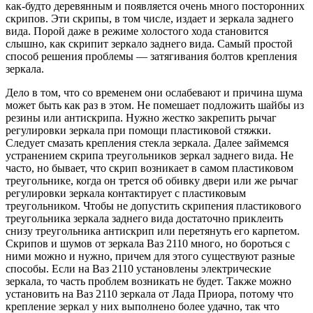
как-будто деревянным и появляется очень много посторонних
скрипов. Эти скрипы, в том числе, издает и зеркала заднего
вида. Порой даже в режиме холостого хода становится
слышно, как скрипит зеркало заднего вида. Самый простой
способ решения проблемы — затягивания болтов крепления
зеркала.
Дело в том, что со временем они ослабевают и причина шума
может быть как раз в этом. Не помешает подложить шайбы из
резины или антискрипа. Нужно жестко закрепить рычаг
регулировки зеркала при помощи пластиковой стяжки.
Следует смазать крепления стекла зеркала. Далее займемся
устранением скрипа треугольников зеркал заднего вида. Не
часто, но бывает, что скрип возникает в самом пластиковом
треугольнике, когда он трется об обивку двери или же рычаг
регулировки зеркала контактирует с пластиковым
треугольником. Чтобы не допустить скрипения пластикового
треугольника зеркала заднего вида достаточно приклеить
снизу треугольника антискрип или перетянуть его карпетом.
Скрипов и шумов от зеркала Ваз 2110 много, но бороться с
ними можно и нужно, причем для этого существуют разные
способы. Если на Ваз 2110 установлены электрические
зеркала, то часть проблем возникать не будет. Также можно
установить на Ваз 2110 зеркала от Лада Приора, потому что
крепление зеркал у них выполнено более удачно, так что