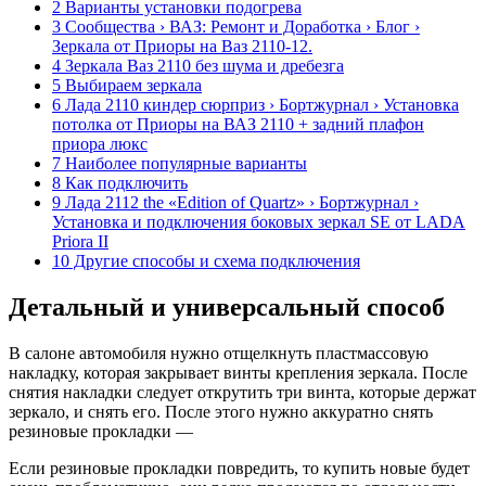
2 Варианты установки подогрева
3 Сообщества › ВАЗ: Ремонт и Доработка › Блог ›
Зеркала от Приоры на Ваз 2110-12.
4 Зеркала Ваз 2110 без шума и дребезга
5 Выбираем зеркала
6 Лада 2110 киндер сюрприз › Бортжурнал › Установка
потолка от Приоры на ВАЗ 2110 + задний плафон
приора люкс
7 Наиболее популярные варианты
8 Как подключить
9 Лада 2112 the «Edition of Quartz» › Бортжурнал ›
Установка и подключения боковых зеркал SE от LADA
Priora II
10 Другие способы и схема подключения
Детальный и универсальный способ
В салоне автомобиля нужно отщелкнуть пластмассовую
накладку, которая закрывает винты крепления зеркала. После
снятия накладки следует открутить три винта, которые держат
зеркало, и снять его. После этого нужно аккуратно снять
резиновые прокладки —
Если резиновые прокладки повредить, то купить новые будет