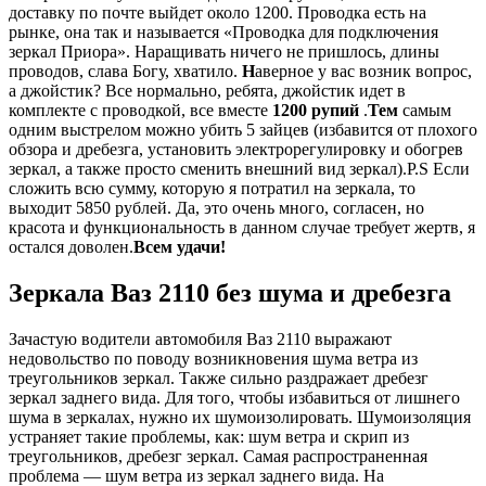
доставку по почте выйдет около 1200. Проводка есть на
рынке, она так и называется «Проводка для подключения
зеркал Приора». Наращивать ничего не пришлось, длины
проводов, слава Богу, хватило.
Н
аверное у вас возник вопрос,
а джойстик? Все нормально, ребята, джойстик идет в
комплекте с проводкой, все вместе
1200 рупий
.
Тем
самым
одним выстрелом можно убить 5 зайцев (избавится от плохого
обзора и дребезга, установить электрорегулировку и обогрев
зеркал, а также просто сменить внешний вид зеркал).P.S Если
сложить всю сумму, которую я потратил на зеркала, то
выходит 5850 рублей. Да, это очень много, согласен, но
красота и функциональность в данном случае требует жертв, я
остался доволен.
Всем удачи!
Зеркала Ваз 2110 без шума и дребезга
Зачастую водители автомобиля Ваз 2110 выражают
недовольство по поводу возникновения шума ветра из
треугольников зеркал. Также сильно раздражает дребезг
зеркал заднего вида. Для того, чтобы избавиться от лишнего
шума в зеркалах, нужно их шумоизолировать. Шумоизоляция
устраняет такие проблемы, как: шум ветра и скрип из
треугольников, дребезг зеркал. Самая распространенная
проблема — шум ветра из зеркал заднего вида. На