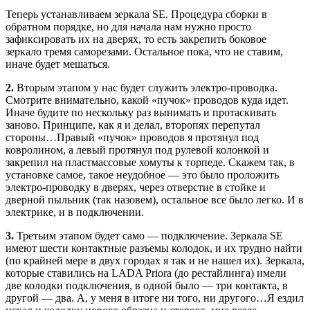
Теперь устанавливаем зеркала SE. Процедура сборки в
обратном порядке, но для начала нам нужно просто
зафиксировать их на дверях, то есть закрепить боковое
зеркало тремя саморезами. Остальное пока, что не ставим,
иначе будет мешаться.
2.
Вторым этапом у нас будет служить электро-проводка.
Смотрите внимательно, какой «пучок» проводов куда идет.
Иначе будите по нескольку раз вынимать и протаскивать
заново. Принципе, как я и делал, второпях перепутал
стороны…Правый «пучок» проводов я протянул под
ковролином, а левый протянул под рулевой колонкой и
закрепил на пластмассовые хомуты к торпеде. Скажем так, в
установке самое, такое неудобное — это было проложить
электро-проводку в дверях, через отверстие в стойке и
дверной пыльник (так назовем), остальное все было легко. И в
электрике, и в подключении.
3.
Третьим этапом будет само — подключение. Зеркала SE
имеют шести контактные разъемы колодок, и их трудно найти
(по крайней мере в двух городах я так и не нашел их). Зеркала,
которые ставились на LADA Priora (до рестайлинга) имели
две колодки подключения, в одной было — три контакта, в
другой — два. А, у меня в итоге ни того, ни другого…Я ездил