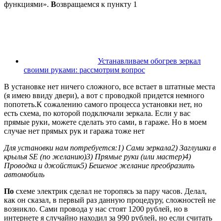
функциями».
В
озвращаемся к пункту 1
Устанавливаем обогрев зеркал
своими руками: рассмотрим вопрос
В установке нет ничего сложного, все встает в штатные места
(я имею ввиду двери), а вот с проводкой придется немного
попотеть.К сожалению самого процесса установки нет, но
есть схема, по которой подключали зеркала. Если у вас
прямые руки, можете сделать это сами, в гараже. Но в моем
случае нет прямых рук и гаража тоже нет
Для установки нам потребуется:1) Сами зеркала2) Заглушки в
крылья SE (по желанию)3) Прямые руки (или мастер)4)
Проводка и джойстик5) Бешеное желание преобразить
автомобиль
По
схеме электрик сделал не торопясь за пару часов. Делал,
как он сказал, в первый раз данную процедуру, сложностей не
возникло. Сами провода у нас стоят 1200 рублей, но в
интернете я случайно находил за 990 рублей, но если считать