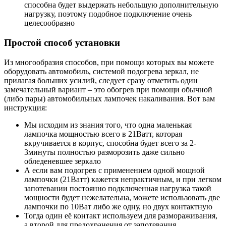
способна будет выдержать небольшую дополнительную
нагрузку, поэтому подобное подключение очень
целесообразно
Простой способ установки
Из многообразия способов, при помощи которых вы можете
оборудовать автомобиль, системой подогрева зеркал, не
прилагая больших усилий, следует сразу отметить один
замечательный вариант – это обогрев при помощи обычной
(либо пары) автомобильных лампочек накаливания. Вот вам
инструкция:
Мы исходим из знания того, что одна маленькая
лампочка мощностью всего в 21Ватт, которая
вкручивается в корпус, способна будет всего за 2-
3минуты полностью разморозить даже сильно
обледеневшее зеркало
А если вам подогрев с применением одной мощной
лампочки (21Ватт) кажется непрактичным, и при легком
запотевании постоянно подключенная нагрузка такой
мощности будет нежелательна, можете использовать две
лампочки по 10Ват либо же одну, но двух контактную
Тогда один её контакт используем для размораживания,
а второй для предохранения от запотевания