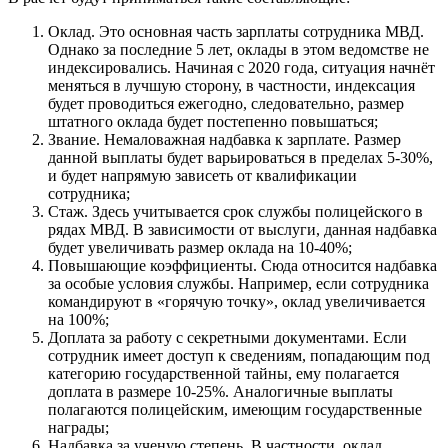
Оклад. Это основная часть зарплаты сотрудника МВД.
Однако за последние 5 лет, оклады в этом ведомстве не
индексировались. Начиная с 2020 года, ситуация начнёт
меняться в лучшую сторону, в частности, индексация
будет проводиться ежегодно, следовательно, размер
штатного оклада будет постепенно повышаться;
Звание. Немаловажная надбавка к зарплате. Размер
данной выплаты будет варьироваться в пределах 5-30%,
и будет напрямую зависеть от квалификации
сотрудника;
Стаж. Здесь учитывается срок службы полицейского в
рядах МВД. В зависимости от выслуги, данная надбавка
будет увеличивать размер оклада на 10-40%;
Повышающие коэффициенты. Сюда относится надбавка
за особые условия службы. Например, если сотрудника
командируют в «горячую точку», оклад увеличивается
на 100%;
Доплата за работу с секретными документами. Если
сотрудник имеет доступ к сведениям, попадающим под
категорию государственной тайны, ему полагается
доплата в размере 10-25%. Аналогичные выплаты
полагаются полицейским, имеющим государственные
награды;
Надбавка за ученую степень. В частности, оклад