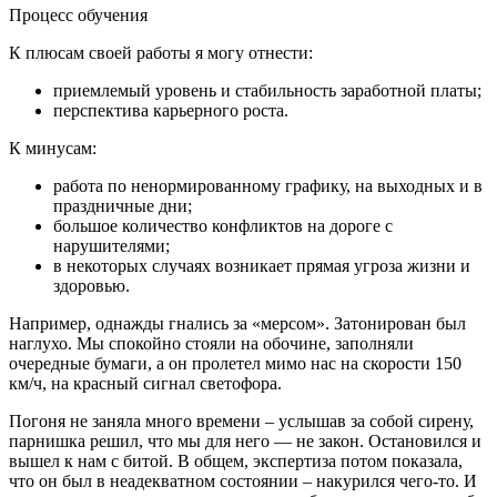
Процесс обучения
К плюсам своей работы я могу отнести:
приемлемый уровень и стабильность заработной платы;
перспектива карьерного роста.
К минусам:
работа по ненормированному графику, на выходных и в
праздничные дни;
большое количество конфликтов на дороге с
нарушителями;
в некоторых случаях возникает прямая угроза жизни и
здоровью.
Например, однажды гнались за «мерсом». Затонирован был
наглухо. Мы спокойно стояли на обочине, заполняли
очередные бумаги, а он пролетел мимо нас на скорости 150
км/ч, на красный сигнал светофора.
Погоня не заняла много времени – услышав за собой сирену,
парнишка решил, что мы для него — не закон. Остановился и
вышел к нам с битой. В общем, экспертиза потом показала,
что он был в неадекватном состоянии – накурился чего-то. И