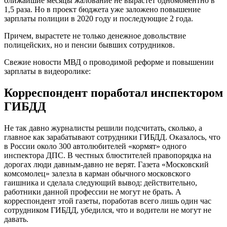
ближайшие месяцы жалование не вырастет одномоментно в
1,5 раза. Но в проект бюджета уже заложено повышение
зарплаты полиции в 2020 году и последующие 2 года.
Причем, вырастете не только денежное довольствие
полицейских, но и пенсии бывших сотрудников.
Свежие новости МВД о проводимой реформе и повышении
зарплаты в видеоролике:
Корреспондент поработал инспектором
ГИБДД
Не так давно журналисты решили подсчитать, сколько, а
главное как зарабатывают сотрудники ГИБДД. Оказалось, что
в России около 300 автолюбителей «кормят» одного
инспектора ДПС. В честных блюстителей правопорядка на
дорогах люди давным-давно не верят. Газета «Московский
комсомолец» залезла в карман обычного московского
гаишника и сделала следующий вывод: действительно,
работники данной профессии не могут не брать. А
корреспондент этой газеты, поработав всего лишь один час
сотрудником ГИБДД, убедился, что и водители не могут не
давать.