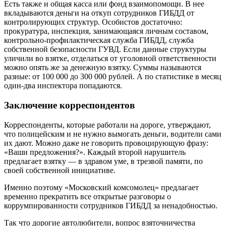
Есть также и общая касса или фонд взаимопомощи. В нее
вкладываются деньги на откуп сотрудников ГИБДД от
контролирующих структур. Особистов достаточно:
прокуратура, инспекция, занимающаяся личным составом,
контрольно-профилактическая служба ГИБДД, служба
собственной безопасности ГУВД. Если данные структуры
уличили во взятке, отделаться от уголовной ответственности
можно опять же за денежную взятку. Суммы называются
разные: от 100 000 до 300 000 рублей. А по статистике в месяц
один-два инспектора попадаются.
Заключение корреспондентов
Корреспонденты, которые работали на дороге, утверждают,
что полицейским и не нужно вымогать деньги, водители сами
их дают. Можно даже не говорить провоцирующую фразу:
«Ваши предложения?». Каждый второй нарушитель
предлагает взятку — в здравом уме, в трезвой памяти, по
своей собственной инициативе.
Именно поэтому «Московский комсомолец» предлагает
временно прекратить все открытые разговоры о
коррумпированности сотрудников ГИБДД за ненадобностью.
Так что дорогие автолюбители, вопрос взяточничества