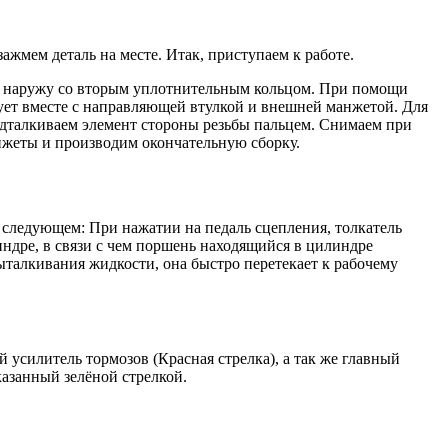
жмем деталь на месте. Итак, приступаем к работе.
ее наружу со вторым уплотнительным кольцом. При помощи
дует вместе с направляющей втулкой и внешней манжетой. Для
одталкиваем элемент стороны резьбы пальцем. Снимаем при
нжеты и производим окончательную сборку.
 следующем: При нажатии на педаль сцепления, толкатель
ндре, в связи с чем поршень находящийся в цилиндре
ыталкивания жидкости, она быстро перетекает к рабочему
 усилитель тормозов (Красная стрелка), а так же главный
казанный зелёной стрелкой.