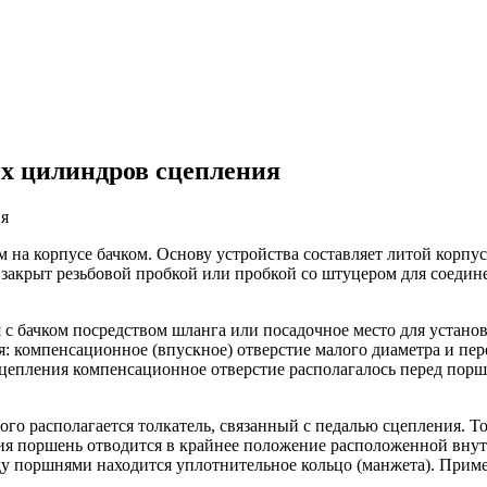
х цилиндров сцепления
ия
 на корпусе бачком. Основу устройства составляет литой кор
 закрыт резьбовой пробкой или пробкой со штуцером для соедине
 с бачком посредством шланга или посадочное место для устано
я: компенсационное (впускное) отверстие малого диаметра и пер
цепления компенсационное отверстие располагалось перед поршн
ого располагается толкатель, связанный с педалью сцепления. 
ия поршень отводится в крайнее положение расположенной вн
ду поршнями находится уплотнительное кольцо (манжета). Прим