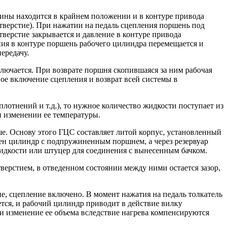
ины находится в крайнем положении и в контуре привода
отверстие). При нажатии на педаль сцепления поршень под
верстие закрывается и давление в контуре привода
ния в контуре поршень рабочего цилиндра перемещается и
ередачу.
лючается. При возврате поршня скопившаяся за ним рабочая
ое включение сцепления и возврат всей системы в
лотнений и т.д.), то нужное количество жидкости поступает из
и изменении ее температуры.
е. Основу этого ГЦС составляет литой корпус, установленный
жен цилиндр с подпружиненным поршнем, а через резервуар
жидкости или штуцер для соединения с вынесенным бачком.
верстием, в отведенном состоянии между ними остается зазор,
е, сцепление включено. В момент нажатия на педаль толкатель
ется, и рабочий цилиндр приводит в действие вилку
и изменение ее объема вследствие нагрева компенсируются