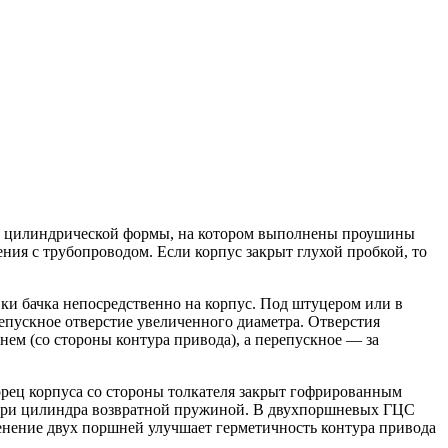
пус цилиндрической формы, на котором выполнены проушины
ния с трубопроводом. Если корпус закрыт глухой пробкой, то
вки бачка непосредственно на корпус. Под штуцером или в
епускное отверстие увеличенного диаметра. Отверстия
ем (со стороны контура привода), а перепускное — за
Торец корпуса со стороны толкателя закрыт гофрированным
утри цилиндра возвратной пружиной. В двухпоршневых ГЦС
енение двух поршней улучшает герметичность контура привода