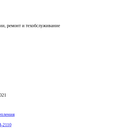
ии, ремонт и техобслуживание
2021
епления
З-2110