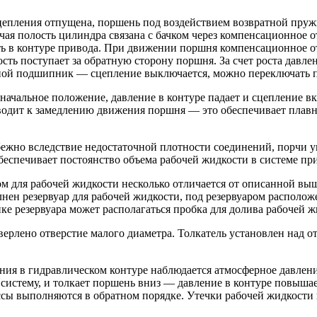
цепления отпущена, поршень под воздействием возвратной пруж
чая полость цилиндра связана с бачком через компенсационное 
ть в контуре привода. При движении поршня компенсационное от
ть поступает за обратную сторону поршня. За счет роста давле
ной подшипник — сцепление выключается, можно переключать п
ачальное положение, давление в контуре падает и сцепление вк
иводит к замедлению движения поршня — это обеспечивает плавн
бежно вследствие недостаточной плотности соединений, порчи уп
обеспечивает постоянство объема рабочей жидкости в системе пр
м для рабочей жидкости несколько отличается от описанной выш
лнен резервуар для рабочей жидкости, под резервуаром располо
ке резервуара может располагаться пробка для долива рабочей 
ерлено отверстие малого диаметра. Толкатель установлен над от
ия в гидравлическом контуре наблюдается атмосферное давлени
 систему, и толкает поршень вниз — давление в контуре повыша
сы выполняются в обратном порядке. Утечки рабочей жидкости 