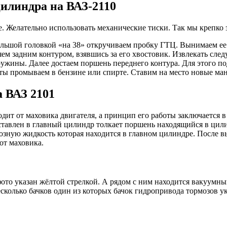
цилиндра на ВАЗ-2110
 Желательно использовать механические тиски. Так мы крепко за
большой головкой «на 38» откручиваем пробку ГТЦ. Вынимаем 
ем задним контуром, взявшись за его хвостовик. Извлекать сле
ружины. Далее достаем поршень переднего контура. Для этого п
ты промываем в бензине или спирте. Ставим на место новые ма
а ВАЗ 2101
ит от маховика двигателя, а принцип его работы заключается в
тавлен в главный цилиндр толкает поршень находящийся в цили
озную жидкость которая находится в главном цилиндре. После в
от маховика.
ото указан жёлтой стрелкой. А рядом с ним находится вакуумный
есколько бачков один из которых бачок гидропривода тормозов у