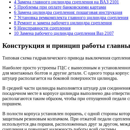
4 Замена главного цилиндра сцепления на ВАЗ 2101
5 Проблемы при оплате банковскими картами
6 Замена цилиндра сцепления: пошаговая инструкция
7 Установка ремкомплекта главного цилиндра сцепления
8 Ремонт и замена рабочего цилиндра сцепления
9 Неисправности сцепления
10 Замена рабочего цилиндра сцепления Ваз 2107
Конструкция и принцип работы главны
Типовая схема гидравлического привода выключения сцеплен
Наиболее просто устроены ГЦС с вынесенным и установленном
для монтажных болтов и другие детали. С одного торца корпус
штуцер располагается на боковой поверхности цилиндра.
В средней части цилиндра выполняется штуцер для соединения
посадочном месте в корпусе цилиндра выполнено два отверсти
располагаются таким образом, чтобы при отпущенной педали с
поршнем.
В полости корпуса установлен поршень, с одной стороны котор
защитным резиновым колпачком. При отжатой педали сцеплен
используется два поршня, расположенных друг за другом, меж
сцепления и повышает надежность работы всей системы.