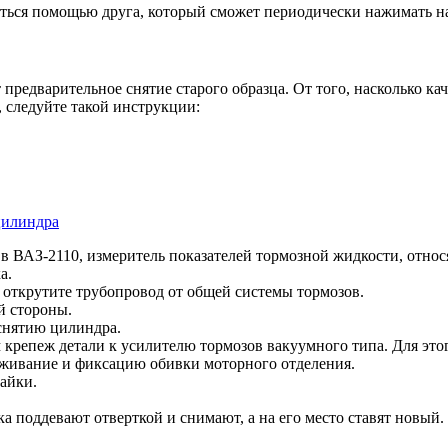
иться помощью друга, который сможет периодически нажимать на
предварительное снятие старого образца. От того, насколько ка
 следуйте такой инструкции:
цилиндра
в ВАЗ-2110, измеритель показателей тормозной жидкости, отно
а.
 открутите трубопровод от общей системы тормозов.
ой стороны.
снятию цилиндра.
 крепеж детали к усилителю тормозов вакуумного типа. Для этог
рживание и фиксацию обивки моторного отделения.
айки.
ка поддевают отверткой и снимают, а на его место ставят новый.