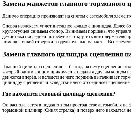
Замена манжетов главного тормозного 
Данную операцию производят на снятом с автомобиля элементе.
Сперва извлекаем уплотнительное кольцо с цилиндра. Далее 
круглогубцев снимаем стопор. Вынимаем поршень, что управля
демонтажа последней потребуется открутить винт держателя п
помощи тонкой отвертки разделительные манжеты. Все элемен
Замена главного цилиндра сцепления н
Главный цилиндр сцепления — благодаря нему сцепление отход
который одним концом прикручен к педали а другим концом вс
движется вперёд, и вследствие чего поршень выталкивает торм
цилиндру сцепления и вследствие чего отсоединяет сцепление 
Где находится главный цилиндр сцепления?
Он располагается в подкапотном пространстве автомобиля на ф
тормозной цилиндр (Синяя стрелка) и поверх него находятся н