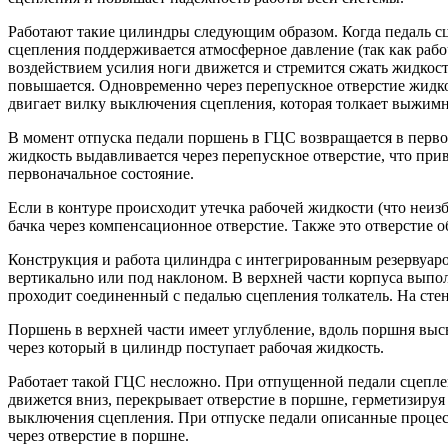
Работают такие цилиндры следующим образом. Когда педаль с
сцепления поддерживается атмосферное давление (так как рабо
воздействием усилия ноги движется и стремится сжать жидкос
повышается. Одновременно через перепускное отверстие жидкос
двигает вилку выключения сцепления, которая толкает выжим
В момент отпуска педали поршень в ГЦС возвращается в первон
жидкость выдавливается через перепускное отверстие, что пр
первоначальное состояние.
Если в контуре происходит утечка рабочей жидкости (что неиз
бачка через компенсационное отверстие. Также это отверстие 
Конструкция и работа цилиндра с интегрированным резервуаро
вертикально или под наклоном. В верхней части корпуса выпо
проходит соединенный с педалью сцепления толкатель. На стен
Поршень в верхней части имеет углубление, вдоль поршня высв
через который в цилиндр поступает рабочая жидкость.
Работает такой ГЦС несложно. При отпущенной педали сцеплен
движется вниз, перекрывает отверстие в поршне, герметизируя
выключения сцепления. При отпуске педали описанные процес
через отверстие в поршне.