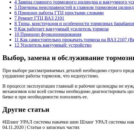
4 Замена главного тормозного цилиндра и вакуумного уси
5 Причины неисправностей в главном тормозном цилинд
6 Принцип работы ГТЦ простыми словами
7 Ремонт ГТЦ ВАЗ 2101
8 Типы, конструкция и особенности тормозных барабано
9 Как работает вакуумный усилитель тормоза
10 Принцип функционирования
11 Как самостоятельно прокачать тормоза на ВАЗ 2107 (В
12 Усилитель вакуумный: устройство
Выбор, замена и обслуживание тормоз
При выборе рассматриваемых деталей необходимо строго прид
ухудшение работы тормозов, что недопустимо.
В процессе эксплуатации главный и рабочие цилиндры не нуж
механизмов или всей системы необходимо диагностировать ци
бачке и при необходимости пополнять ее.
Другие статьи
#Шланг УРАЛ системы накачки шин Шланг УРАЛ системы накачк
04.11.2020 | Статьи о запасных частях