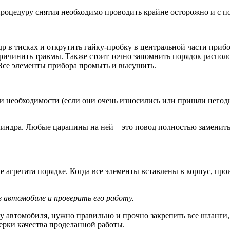
процедуру снятия необходимо проводить крайне осторожно и с п
 в тисках и открутить гайку-пробку в центральной части прибо
ичинить травмы. Также стоит точно запомнить порядок располо
 Все элементы прибора промыть и высушить.
и необходимости (если они очень износились или пришли негод
ндра. Любые царапины на ней – это повод полностью заменить а
ке агрегата порядке. Когда все элементы вставлены в корпус, п
 автомобиле и проверить его работу.
 автомобиля, нужно правильно и прочно закрепить все шланги, 
ерки качества проделанной работы.