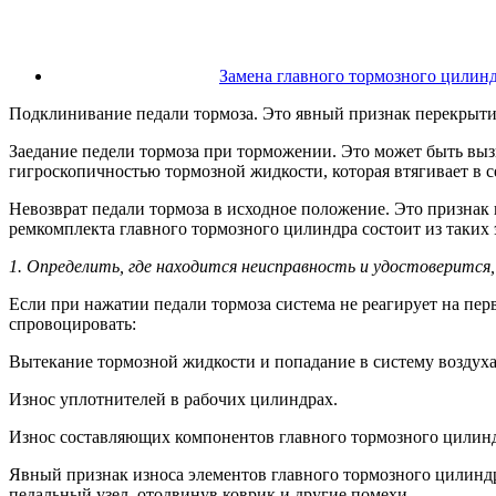
Замена главного тормозного цилин
Подклинивание педали тормоза. Это явный признак перекрытия
Заедание педели тормоза при торможении. Это может быть выз
гигроскопичностью тормозной жидкости, которая втягивает в с
Невозврат педали тормоза в исходное положение. Это признак
ремкомплекта главного тормозного цилиндра состоит из таких 
1. Определить, где находится неисправность и удостоверится,
Если при нажатии педали тормоза система не реагирует на пер
спровоцировать:
Вытекание тормозной жидкости и попадание в систему воздуха
Износ уплотнителей в рабочих цилиндрах.
Износ составляющих компонентов главного тормозного цилинд
Явный признак износа элементов главного тормозного цилиндра
педальный узел, отодвинув коврик и другие помехи.