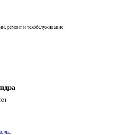
ии, ремонт и техобслуживание
индра
2021
индра