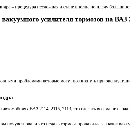
индра – процедура несложная и стане вполне по плечу большинс
вакуумного усилителя тормозов на ВАЗ 21
сновными проблемами которые могут возникнуть при эксплуатац
индра
автомобилях ВАЗ 2114, 2115, 2113, это сделать весьма не сложн
т вы почувствовали что педаль тормоза провалилась, значит вак