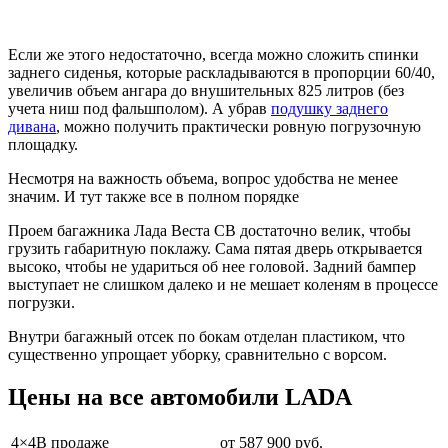
Если же этого недостаточно, всегда можно сложить спинки
заднего сиденья, которые раскладываются в пропорции 60/40,
увеличив объем ангара до внушительных 825 литров (без
учета ниш под фальшполом). А убрав
подушку заднего
дивана
, можно получить практически ровную погрузочную
площадку.
Несмотря на важность объема, вопрос удобства не менее
значим. И тут также все в полном порядке
Проем багажника Лада Веста СВ достаточно велик, чтобы
грузить габаритную поклажу. Сама пятая дверь открывается
высоко, чтобы не удариться об нее головой. Задний бампер
выступает не слишком далеко и не мешает коленям в процессе
погрузки.
Внутри багажный отсек по бокам отделан пластиком, что
существенно упрощает уборку, сравнительно с ворсом.
Цены на все автомобили LADA
4×4В продаже
от 587 900 руб.