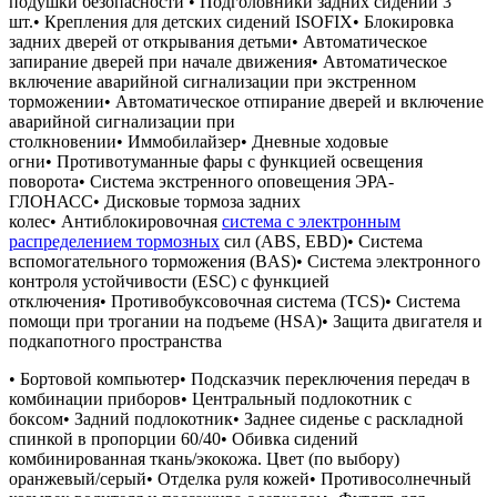
подушки безопасности • Подголовники задних сидений 3
шт.• Крепления для детских сидений ISOFIX• Блокировка
задних дверей от открывания детьми• Автоматическое
запирание дверей при начале движения• Автоматическое
включение аварийной сигнализации при экстренном
торможении• Автоматическое отпирание дверей и включение
аварийной сигнализации при
столкновении• Иммобилайзер• Дневные ходовые
огни• Противотуманные фары с функцией освещения
поворота• Система экстренного оповещения ЭРА-
ГЛОНАСС• Дисковые тормоза задних
колес• Антиблокировочная
система с электронным
распределением тормозных
сил (ABS, EBD)• Система
вспомогательного торможения (BAS)• Система электронного
контроля устойчивости (ESC) с функцией
отключения• Противобуксовочная система (TCS)• Система
помощи при трогании на подъеме (HSА)• Защита двигателя и
подкапотного пространства
• Бортовой компьютер• Подсказчик переключения передач в
комбинации приборов• Центральный подлокотник с
боксом• Задний подлокотник• Заднее сиденье с раскладной
спинкой в пропорции 60/40• Обивка сидений
комбинированная ткань/экокожа. Цвет (по выбору)
оранжевый/серый• Отделка руля кожей• Противосолнечный