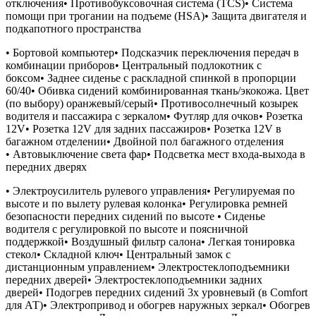
отключения• Противобуксовочная система (TCS)• Система
помощи при трогании на подъеме (HSА)• Защита двигателя и
подкапотного пространства
• Бортовой компьютер• Подсказчик переключения передач в
комбинации приборов• Центральный подлокотник с
боксом• Заднее сиденье с раскладной спинкой в пропорции
60/40• Обивка сидений комбинированная ткань/экокожа. Цвет
(по выбору) оранжевый/серый• Противосолнечный козырек
водителя и пассажира с зеркалом• Футляр для очков• Розетка
12V• Розетка 12V для задних пассажиров• Розетка 12V в
багажном отделении• Двойной пол багажного отделения
• Автовыключение света фар• Подсветка мест входа-выхода в
передних дверях
• Электроусилитель рулевого управления• Регулируемая по
высоте и по вылету рулевая колонка• Регулировка ремней
безопасности передних сидений по высоте • Сиденье
водителя с регулировкой по высоте и поясничной
поддержкой• Воздушный фильтр салона• Легкая тонировка
стекол• Складной ключ• Центральный замок с
дистанционным управлением• Электростеклоподъемники
передних дверей• Электростеклоподъемники задних
дверей• Подогрев передних сидений 3х уровневый (в Comfort
для АТ)• Электропривод и обогрев наружных зеркал• Обогрев