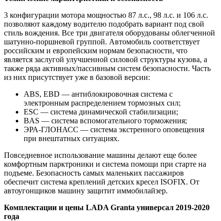
3 конфигурации мотора мощностью 87 л.с., 98 л.с. и 106 л.с.
позволяют каждому водителю подобрать вариант под свой
стиль вождения. Все три двигателя оборудованы облегченной
шатунно-поршневой группой. Автомобиль соответствует
российским и европейским нормам безопасности, что
является заслугой улучшенной силовой структуры кузова, а
также ряда активных/пассивным систем безопасности. Часть
из них присутствует уже в базовой версии:
ABS, EBD — антиблокировочная система с
электронным распределением тормозных сил;
ESC — система динамической стабилизации;
BAS — система вспомогательного торможения;
ЭРА-ГЛОНАСС — система экстренного оповещения
при внештатных ситуациях.
Повседневное использование машины делают еще более
комфортным парктроники и система помощи при старте на
подъеме. Безопасность самых маленьких пассажиров
обеспечит система креплений детских кресел ISOFIX. От
автоугонщиков машину защитит иммобилайзер.
Комплектации и
цены
LADA
Granta универсал 2019
-2020
года