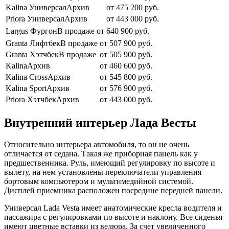
Kalina УниверсалАрхив
от 475 200 руб.
Priora УниверсалАрхив
от 443 000 руб.
Largus ФургонВ продаже
от 640 900 руб.
Granta ЛифтбекВ продаже
от 507 900 руб.
Granta ХэтчбекВ продаже
от 505 900 руб.
KalinaАрхив
от 460 600 руб.
Kalina CrossАрхив
от 545 800 руб.
Kalina SportАрхив
от 576 900 руб.
Priora ХэтчбекАрхив
от 443 000 руб.
Внутренний интерьер Лада Весты
Относительно интерьера автомобиля, то он не очень
отличается от седана. Такая же приборная панель как у
предшественника. Руль, имеющий регулировку по высоте и
вылету, на нем установлены переключатели управления
бортовым компьютером и мультимедийной системой.
Дисплей приемника расположен посредине передней панели.
Универсал Lada Vesta имеет анатомические кресла водителя и
пассажира с регулировками по высоте и наклону. Все сиденья
имеют цветные вставки из велюра. За счет увеличенного