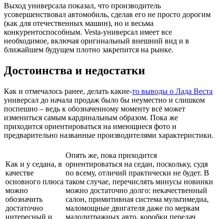
Выход универсала показал, что производитель
усовершенствовал автомобиль, сделав его не просто дорогим
(как для отечественных машин), но и весьма
конкурентоспособным. Vesta-универсал имеет все
необходимое, включая оригинальный внешний вид и в
ближайшем будущем плотно закрепится на рынке.
Достоинства и недостатки
Как и отмечалось ранее, делать какие-
то выводы о Лада Веста
универсал до начала продаж было бы неуместно и слишком
поспешно – ведь к обозначенному моменту всё может
измениться самым кардинальным образом. Пока же
приходится ориентироваться на имеющиеся фото и
предварительно названные производителями характеристики.
Опять же, пока приходится
Как и у седана, в
ориентироваться на седан, поскольку, судя
качестве
по всему, отличий практически не будет. В
основного плюса
таком случае, перечислять минусы новинки
можно
можно достаточно долго: некачественный
обозначить
салон, примитивная система мультимедиа,
достаточно
маломощные двигателя даже по меркам
интересный и
малолитражных авто, коробки передач