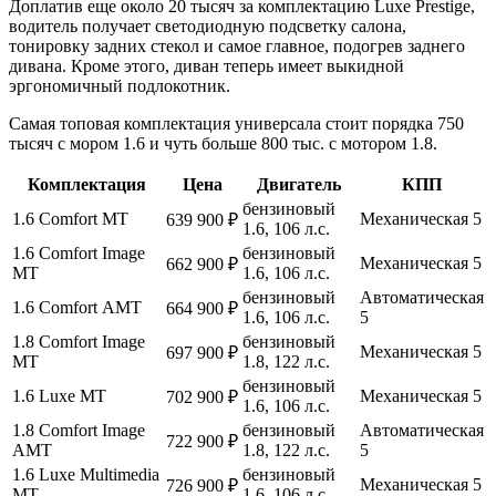
Доплатив еще около 20 тысяч за комплектацию Luxe Prestige,
водитель получает светодиодную подсветку салона,
тонировку задних стекол и самое главное, подогрев заднего
дивана. Кроме этого, диван теперь имеет выкидной
эргономичный подлокотник.
Самая топовая комплектация универсала стоит порядка 750
тысяч с мором 1.6 и чуть больше 800 тыс. с мотором 1.8.
Комплектация
Цена
Двигатель
КПП
бензиновый
1.6 Comfort МТ
Механическая 5
639 900 ₽
1.6, 106 л.с.
1.6 Comfort Image
бензиновый
Механическая 5
662 900 ₽
МТ
1.6, 106 л.с.
бензиновый
Автоматическая
1.6 Comfort АМТ
664 900 ₽
1.6, 106 л.с.
5
1.8 Comfort Image
бензиновый
Механическая 5
697 900 ₽
МТ
1.8, 122 л.с.
бензиновый
1.6 Luxe МТ
Механическая 5
702 900 ₽
1.6, 106 л.с.
1.8 Comfort Image
бензиновый
Автоматическая
722 900 ₽
AМТ
1.8, 122 л.с.
5
1.6 Luxe Multimedia
бензиновый
Механическая 5
726 900 ₽
МТ
1.6, 106 л.с.