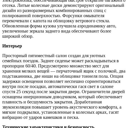
электрокнопка, обеспечивающая быстрое открытие багажного
отсека. Литые колесные диски демонстрируют оригинальный
дизайн из разноразмерных комбинированных спиц с
полированной поверхностью. Форсунки омывателя
перекочевали с капота на облицовку ветрового стекла.
Обновленная форма кузова улучшила аэродинамику авто,
увеличенные зеркала заднего вида обеспечивают более
широкий обзор.
Интерьер
Просторный пятиместный салон создан для уютных
семейных поездок. Заднее сиденье может раскладываться в
пропорции 60/40. Предусмотрено множество мест для
хранения мелких вещей — перчаточный ящик с полочкой, два
подстаканника, две ниши на облицовке тоннеля пола. Опция
задержки освещения позволяет неспешно сориентироваться
внутри после посадки, автоматически гася свет в салоне
спустя 25 секунд после закрытия двери. Ограничители дверей
оснащены инерционным доводчиком, который обеспечивает
плавность и бесшумность закрытия. Доработанная
звукоизоляция повышает уровень акустического комфорта, а
мягкие подкрылки, установленные в колесных арках, гасят
вибрацию от ударов камешков и песка.
Технические характеристики и безопасность