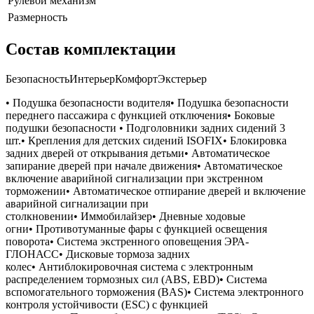
Рулевой механизм
Размерность
Состав комплектации
БезопасностьИнтерьерКомфортЭкстерьер
• Подушка безопасности водителя• Подушка безопасности
переднего пассажира с функцией отключения• Боковые
подушки безопасности • Подголовники задних сидений 3
шт.• Крепления для детских сидений ISOFIX• Блокировка
задних дверей от открывания детьми• Автоматическое
запирание дверей при начале движения• Автоматическое
включение аварийной сигнализации при экстренном
торможении• Автоматическое отпирание дверей и включение
аварийной сигнализации при
столкновении• Иммобилайзер• Дневные ходовые
огни• Противотуманные фары с функцией освещения
поворота• Система экстренного оповещения ЭРА-
ГЛОНАСС• Дисковые тормоза задних
колес• Антиблокировочная система с электронным
распределением тормозных сил (ABS, EBD)• Система
вспомогательного торможения (BAS)• Система электронного
контроля устойчивости (ESC) с функцией