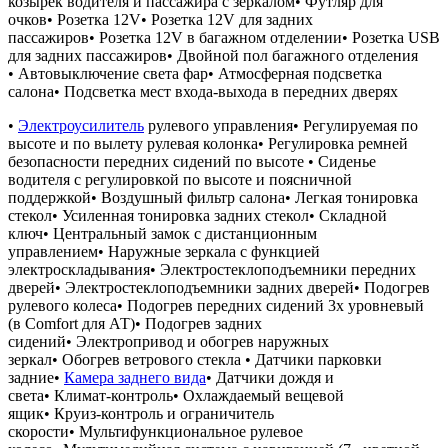
козырек водителя и пассажира с зеркалом• Футляр для
очков• Розетка 12V• Розетка 12V для задних
пассажиров• Розетка 12V в багажном отделении• Розетка USB
для задних пассажиров• Двойной пол багажного отделения
• Автовыключение света фар• Атмосферная подсветка
салона• Подсветка мест входа-выхода в передних дверях
•
Электроусилитель
рулевого управления• Регулируемая по
высоте и по вылету рулевая колонка• Регулировка ремней
безопасности передних сидений по высоте • Сиденье
водителя с регулировкой по высоте и поясничной
поддержкой• Воздушный фильтр салона• Легкая тонировка
стекол• Усиленная тонировка задних стекол• Складной
ключ• Центральный замок с дистанционным
управлением• Наружные зеркала с функцией
электроскладывания• Электростеклоподъемники передних
дверей• Электростеклоподъемники задних дверей• Подогрев
рулевого колеса• Подогрев передних сидений 3х уровневый
(в Comfort для АТ)• Подогрев задних
сидений• Электропривод и обогрев наружных
зеркал• Обогрев ветрового стекла • Датчики парковки
задние•
Камера заднего вида
• Датчики дождя и
света• Климат-контроль• Охлаждаемый вещевой
ящик• Круиз-контроль и ограничитель
скорости• Мультифункциональное рулевое