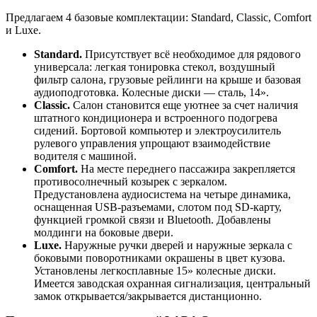
Предлагаем 4 базовые комплектации: Standard, Classic, Comfort
и Luxe.
Standard.
Присутствует всё необходимое для рядового
универсала: легкая тонировка стекол, воздушный
фильтр салона, грузовые рейлинги на крыше и базовая
аудиоподготовка. Колесные диски — сталь, 14».
Classic.
Салон становится еще уютнее за счет наличия
штатного кондиционера и встроенного подогрева
сидений. Бортовой компьютер и электроусилитель
рулевого управления упрощают взаимодействие
водителя с машиной.
Comfort.
На месте переднего пассажира закрепляется
противосолнечный козырек с зеркалом.
Предустановлена аудиосистема на четыре динамика,
оснащенная USB-разъемами, слотом под SD-карту,
функцией громкой связи и Bluetooth. Добавлены
молдинги на боковые двери.
Luxe.
Наружные ручки дверей и наружные зеркала с
боковыми поворотниками окрашены в цвет кузова.
Установлены легкосплавные 15» колесные диски.
Имеется заводская охранная сигнализация, центральный
замок открывается/закрывается дистанционно.