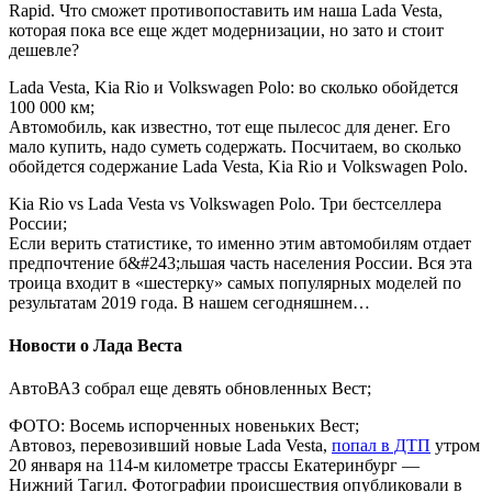
Rapid. Что сможет противопоставить им наша Lada Vesta,
которая пока все еще ждет модернизации, но зато и стоит
дешевле?
Lada Vesta, Kia Rio и Volkswagen Polo: во сколько обойдется
100 000 км;
Автомобиль, как известно, тот еще пылесос для денег. Его
мало купить, надо суметь содержать. Посчитаем, во сколько
обойдется содержание Lada Vesta, Kia Rio и Volkswagen Polo.
Kia Rio vs Lada Vesta vs Volkswagen Polo. Три бестселлера
России;
Если верить статистике, то именно этим автомобилям отдает
предпочтение б&#243;льшая часть населения России. Вся эта
троица входит в «шестерку» самых популярных моделей по
результатам 2019 года. В нашем сегодняшнем…
Новости о Лада Веста
АвтоВАЗ собрал еще девять обновленных Вест;
ФОТО: Восемь испорченных новеньких Вест;
Автовоз, перевозивший новые Lada Vesta,
попал в ДТП
утром
20 января на 114-м километре трассы Екатеринбург —
Нижний Тагил. Фотографии происшествия опубликовали в