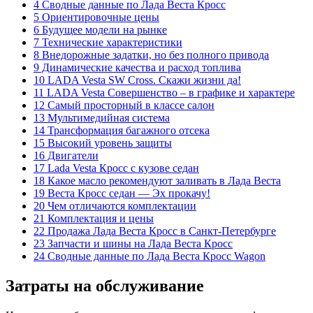
4 Сводные данные по Лада Веста Кросс
5 Ориентировочные цены
6 Будущее модели на рынке
7 Технические характеристики
8 Внедорожные задатки, но без полного привода
9 Динамические качества и расход топлива
10 LADA Vesta SW Сross. Скажи жизни да!
11 LADA Vesta Совершенство – в графике и характере
12 Самый просторный в классе салон
13 Мультимедийная система
14 Трансформация багажного отсека
15 Высокий уровень защиты
16 Двигатели
17 Lada Vesta Кросс с кузове седан
18 Какое масло рекомендуют заливать в Лада Веста
19 Веста Кросс седан — Эх прокачу!
20 Чем отличаются комплектации
21 Комплектация и цены
22 Продажа Лада Веста Кросс в Санкт-Петербурге
23 Запчасти и шины на Лада Веста Кросс
24 Сводные данные по Лада Веста Кросс Wagon
Затраты на обслуживание