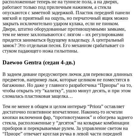
расположенные теперь не на туннеле пола, а на дверях,
работают только под приличным нажимом, а стекла
опускаются с заметной задержкой. Пластик передней панели
мягкий и приятный на ощупь, но перчаточный ящик можно
закрыть исключительно ударом кулака, если не пинком.
Двери, штатно оборудованные противошумными замками,
тем не менее захлопываются с лязгом – их регулировками
придется заниматься будущему владельцу. А центральный
замок? Это отдельная песня. Его механизм срабатывает со
стуком падающего ножа гильотины.
Daewoo Gentra (седан 4-дв.)
В заднем диване предусмотрен лючок для перевозки длинных
предметов, например лыж, которые целиком не поместятся в
багажнике. Но даже у главного разработчика “Приоры” на то,
чтобы открыть эту “калитку”, ушло минут десять, и при этом
сломалась пластиковая защелка…
Тем не менее в общем и целом интерьер “Priora” оставляет
достаточно позитивное впечатление. Наконец-то исчезли
кнопки включения фар, “противотуманок” и обогрева заднего
стекла, расположенные у “десяток” на козырьке комбинации
приборов и перекрываемые рулем. За управление светом на
“Приоре” отвечает круглая ручка в левой части передней