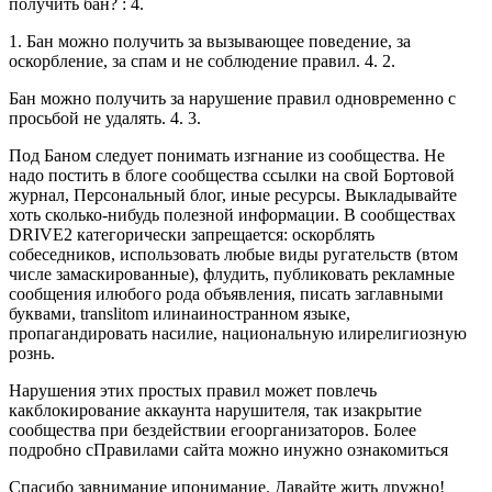
получить бан? : 4.
1. Бан можно получить за вызывающее поведение, за
оскорбление, за спам и не соблюдение правил. 4. 2.
Бан можно получить за нарушение правил одновременно с
просьбой не удалять. 4. 3.
Под Баном следует понимать изгнание из сообщества. Не
надо постить в блоге сообщества ссылки на свой Бортовой
журнал, Персональный блог, иные ресурсы. Выкладывайте
хоть сколько-нибудь полезной информации. В сообществах
DRIVE2 категорически запрещается: оскорблять
собеседников, использовать любые виды ругательств (втом
числе замаскированные), флудить, публиковать рекламные
сообщения илюбого рода объявления, писать заглавными
буквами, translitom илинаиностранном языке,
пропагандировать насилие, национальную илирелигиозную
рознь.
Нарушения этих простых правил может повлечь
какблокирование аккаунта нарушителя, так изакрытие
сообщества при бездействии егоорганизаторов. Более
подробно сПравилами сайта можно инужно ознакомиться
Спасибо завнимание ипонимание. Давайте жить дружно!