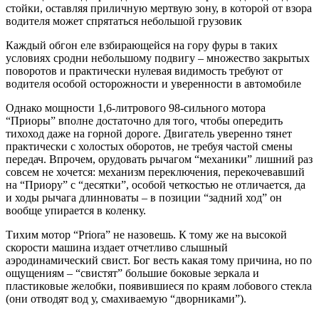
стойки, оставляя приличную мертвую зону, в которой от взора
водителя может спрятаться небольшой грузовик
Каждый обгон еле взбирающейся на гору фуры в таких
условиях сродни небольшому подвигу – множество закрытых
поворотов и практически нулевая видимость требуют от
водителя особой осторожности и уверенности в автомобиле
Однако мощности 1,6-литрового 98-сильного мотора
“Приоры” вполне достаточно для того, чтобы опередить
тихоход даже на горной дороге. Двигатель уверенно тянет
практически с холостых оборотов, не требуя частой смены
передач. Впрочем, орудовать рычагом “механики” лишний раз
совсем не хочется: механизм переключения, перекочевавший
на “Приору” с “десятки”, особой четкостью не отличается, да
и ходы рычага длинноваты – в позиции “задний ход” он
вообще упирается в коленку.
Тихим мотор “Priora” не назовешь. К тому же на высокой
скорости машина издает отчетливо слышный
аэродинамический свист. Бог весть какая тому причина, но по
ощущениям – “свистят” большие боковые зеркала и
пластиковые желобки, появившиеся по краям лобового стекла
(они отводят вод у, смахиваемую “дворниками”).