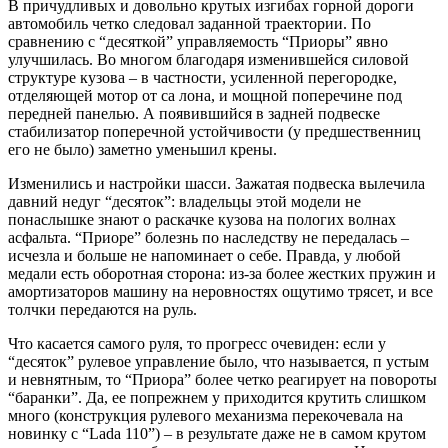
В причудливых и довольно крутых изгибах горной дороги
автомобиль четко следовал заданной траектории. По
сравнению с “десяткой” управляемость “Приоры” явно
улучшилась. Во многом благодаря изменившейся силовой
структуре кузова – в частности, усиленной перегородке,
отделяющей мотор от са лона, и мощной поперечине под
передней панелью. А появившийся в задней подвеске
стабилизатор поперечной устойчивости (у предшественниц
его не было) заметно уменьшил крены.
Изменились и настройки шасси. Зажатая подвеска вылечила
давний недуг “десяток”: владельцы этой модели не
понаслышке знают о раскачке кузова на пологих волнах
асфальта. “Приоре” болезнь по наследству не передалась –
исчезла и больше не напоминает о себе. Правда, у любой
медали есть оборотная сторона: из-за более жестких пружин и
амортизаторов машину на неровностях ощутимо трясет, и все
толчки передаются на руль.
Что касается самого руля, то прогресс очевиден: если у
“десяток” рулевое управление было, что называется, п устым
и невнятным, то “Приора” более четко реагирует на повороты
“баранки”. Да, ее попрежнем у приходится крутить слишком
много (конструкция рулевого механизма перекочевала на
новинку с “Lada 110”) – в результате даже не в самом крутом