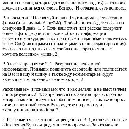
машина не едет, которые до завтра не могут ждать). Заголовок
должен начинаться со слова Вопрос. И отражать суть вопроса.
Вопросы, типа Посоветуйте или Я тут подумал, а что если в
форум (или личный блог/БЖ). Любой вопрос будет снесен на
следующий день. 1. 5. Если ваш отчет или рассказ содержит
более 5 фотографий или своим объмом информации
стремится конкурировать с печатными изданиями пользуйтесь
тегом Cut (пиктограмма с ножницами в окне редактирования),
это позволит подписчикам сообщества гораздо меньше
крутить колесиком мыши. 2.
В блоге запрещается: 2. 1. Размещение рекламной
информации. Призывы подкинуть овердрайв или подписаться
на Вас и вашу машину а также жду комментариев будут
выноситься мгновенно с баном автора. 2.
Рассказываем и показываем что и как делали, а не выставляем
лишь результат. 2. 4. Запрещается создание вопроса, ответ на
который можно получить в обычном поиске, а так-же вопрос,
ответ на который есть в Руководстве по ремонту и
эксплуатации автомобиля. 3.
2. Разрешается все, что не запрещено в п 3. 1, включая частные
объявления Куплю-продам и все вопросы. 4. За что можно