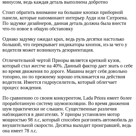
минусом, ведь каждая деталь выполнена добротно
Стоит обратить внимание на большие кнопки приборной
панели, которые напоминают интерьер Ауди или Ситроена.
По задумке дизайнеров, данная деталь должна была внести
что-то новое в общую обстановку
Однако задумку ожидал крах, ведь руль десятки настолько
большой, что перекрывает индикаторы кнопок, из-за чего у
водителя может возникнуть дезориентация.
Отличительной чертой Приоры является крепкий кузов,
который стал жестче на 40%. Данный фактор дает знать о себе
во время движения по дороге. Машина ведет себя довольно
топорно, но по прежнему хорошо откликается на действия
водителя. Имеется гидроусилитель, который облегчает
процесс вождения.
По сравнению со своим конкурентом, Lada Priora имеет более
проработанную систему шумоизоляции. Во время движения
шум практически не слышен. Существенные различия
наблюдаются в двигателях. У приоры установлен мотор
мощностью 98 л.с, который способен разгонять автомобиль до
внушительной скорости. Десятка выходит проигравшей, ведь
она имеет 78 л.с.