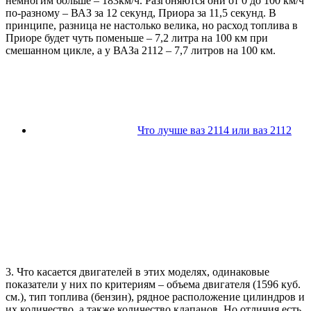
немногим больше – 183км/ч. Разгоняются они от 0 до 100 км/ч
по-разному – ВАЗ за 12 секунд, Приора за 11,5 секунд. В
принципе, разница не настолько велика, но расход топлива в
Приоре будет чуть поменьше – 7,2 литра на 100 км при
смешанном цикле, а у ВАЗа 2112 – 7,7 литров на 100 км.
Что лучше ваз 2114 или ваз 2112
3. Что касается двигателей в этих моделях, одинаковые
показатели у них по критериям – объема двигателя (1596 куб.
см.), тип топлива (бензин), рядное расположение цилиндров и
их количество, а также количество клапанов. Но отличия есть