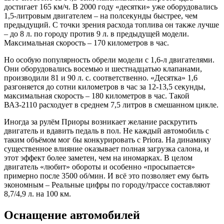
достигает 165 км/ч. В 2000 году «десятки» уже оборудовались
1,5-литровым двигателем – на полсекунды быстрее, чем
предыдущий. С точки зрения расхода топлива он также лучше
– до 8 л. по городу против 9 л. в предыдущей модели.
Максимальная скорость – 170 километров в час.
Но особую популярность обрели модели с 1,6-л двигателями.
Они оборудовались восемью и шестнадцатью клапанами,
производили 81 и 90 л. с. соответственно. «Десятка» 1,6
разгоняется до сотни километров в час за 12-13,5 секунды,
максимальная скорость – 180 километров в час. Такой
ВАЗ-2110 расходует в среднем 7,5 литров в смешанном цикле.
Иногда за рулём Приоры возникает желание раскрутить
двигатель и вдавить педаль в пол. Не каждый автомобиль с
таким объёмом мог бы конкурировать с Priora. На динамику
существенное влияние оказывает полная загрузка салона, и
этот эффект более заметен, чем на иномарках. В целом
двигатель «любит» обороты и особенно «просыпается»
примерно после 3500 об/мин. И всё это позволяет ему быть
экономным – Реальные цифры по городу/трассе составляют
8,7/4,9 л. на 100 км.
Оснащение автомобилей