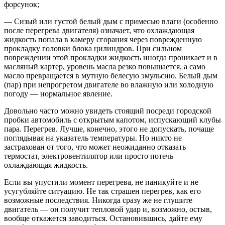
форсунок;
— Сизый или густой белый дым с примесью влаги (особенно
после перегрева двигателя) означает, что охлаждающая
жидкость попала в камеру сгорания через поврежденную
прокладку головки блока цилиндров. При сильном
повреждении этой прокладки жидкость иногда проникает и в
масляный картер, уровень масла резко повышается, а само
масло превращается в мутную белесую эмульсию. Белый дым
(пар) при непрогретом двигателе во влажную или холодную
погоду — нормальное явление.
Довольно часто можно увидеть стоящий посреди городской
пробки автомобиль с открытым капотом, испускающий клубы
пара. Перегрев. Лучше, конечно, этого не допускать, почаще
поглядывая на указатель температуры. Но никто не
застрахован от того, что может неожиданно отказать
термостат, электровентилятор или просто потечь
охлаждающая жидкость.
Если вы упустили момент перегрева, не паникуйте и не
усугубляйте ситуацию. Не так страшен перегрев, как его
возможные последствия. Никогда сразу же не глушите
двигатель — он получит тепловой удар и, возможно, остыв,
вообще откажется заводиться. Остановившись, дайте ему