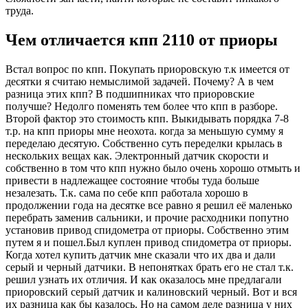
труда.
Чем отличается кпп 2110 от приоры
Встал вопрос по кпп. Покупать приоровскую т.к имеется от
десятки я считаю немыслимой задачей. Почему? А в чем
разница этих кпп? В подшипниках что приоровские
получше? Недолго поменять тем более что кпп в разборе.
Второй фактор это стоимость кпп. Выкидывать порядка 7-8
т.р. на кпп приоры мне неохота. когда за меньшую сумму я
переделаю десятую. Собственно суть переделки крылась в
нескольких вещах как. Электронный датчик скорости и
собственно в том что кпп нужно было очень хорошо отмыть и
привести в надлежащее состояние чтобы туда больше
незалезать. Т.к. сама по себе кпп работала хорошо в
продолжении года на десятке все равно я решил её маленько
перебрать заменив сальники, и прочие расходники попутно
установив привод спидометра от приоры. Собственно этим
путем я и пошел.Был куплен привод спидометра от приоры.
Когда хотел купить датчик мне сказали что их два и дали
серый и черный датчики. В непонятках брать его не стал т.к.
решил узнать их отличия. И как оказалось мне предлагали
приоровский серый датчик и калиновский черный. Вот и вся
их разница как бы казалось. Но на самом деле разница у них