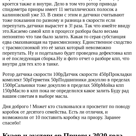
кроется также и внутри. Дело в том что ротор привода
спидометра приоры имеет 11 металлических полосок а
калиновский уже 33. В связи с этим и датчики считывают
тоже показания по разному и разница в скорости если
перепутать датчики вырастет в 3! раза. Так что имейте ввиду
это.Касаемо самой кпп в процессе разбора было весьма
непонятно что там было залито. Какая то серая субстанция
едва смахивающая на трансмисионку. Единственное сходство
с трасмиссионкой это её запах который невозможно
перепутать. Ну и подетально будет проведена дефектовка кпп
и её последующая сборка.Ну и фото отчет о разборе кпп, что
внутри для тех кто в танке.
Ротор датчика скорости 100рДатчик скорости 450рПрокладки
комплект 50рГерметик 50рПодшипники докуплю в пределах
1500рСальники тоже докуплю в пределах 500рМойка кпп
150рМасло в кпп пока не определился какое залить Буду рад
вашим советам в выборе масла.
Дня доброго ! Может кто сталкивался и просветит по поводу
коробок от десятого семейства. Есть ли отличия, и
возможноли от 10 поставить коробку на приору. Заранее
спасибо!
Кузов и экстерьер Приоры 2020 года