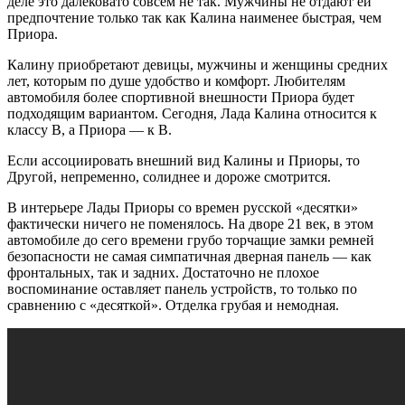
деле это далековато совсем не так. Мужчины не отдают ей
предпочтение только так как Калина наименее быстрая, чем
Приора.
Калину приобретают девицы, мужчины и женщины средних
лет, которым по душе удобство и комфорт. Любителям
автомобиля более спортивной внешности Приора будет
подходящим вариантом. Сегодня, Лада Калина относится к
классу B, а Приора — к В.
Если ассоциировать внешний вид Калины и Приоры, то
Другой, непременно, солиднее и дороже смотрится.
В интерьере Лады Приоры со времен русской «десятки»
фактически ничего не поменялось. На дворе 21 век, в этом
автомобиле до сего времени грубо торчащие замки ремней
безопасности не самая симпатичная дверная панель — как
фронтальных, так и задних. Достаточно не плохое
воспоминание оставляет панель устройств, то только по
сравнению с «десяткой». Отделка грубая и немодная.