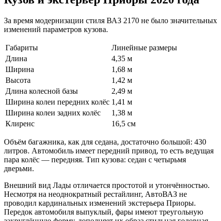
За время модернизации стиля ВАЗ 2170 не было значительных
изменений параметров кузова.
Габариты
Линейные размеры
Длина
4,35 м
Ширина
1,68 м
Высота
1,42 м
Длина колесной базы
2,49 м
Ширина колеи передних колёс
1,41 м
Ширина колеи задних колёс
1,38 м
Клиренс
16,5 см
Объём багажника, как для седана, достаточно большой: 430
литров. Автомобиль имеет передний привод, то есть ведущая
пара колёс — передняя. Тип кузова: седан с четырьмя
дверьми.
Внешний вид Лады отличается простотой и утончённостью.
Несмотря на неоднократный рестайлинг, АвтоВАЗ не
проводил кардинальных изменений экстерьера Приоры.
Передок автомобиля выпуклый, фары имеют треугольную
закруглённую форму, дополняет их образ стильная головная