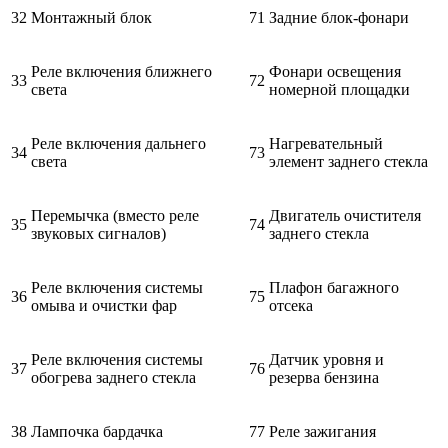
32
Монтажный блок
71
Задние блок-фонари
Реле включения ближнего
Фонари освещения
33
72
света
номерной площадки
Реле включения дальнего
Нагревательный
34
73
света
элемент заднего стекла
Перемычка (вместо реле
Двигатель очистителя
35
74
звуковых сигналов)
заднего стекла
Реле включения системы
Плафон багажного
36
75
омыва и очистки фар
отсека
Реле включения системы
Датчик уровня и
37
76
обогрева заднего стекла
резерва бензина
38
Лампочка бардачка
77
Реле зажигания