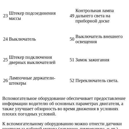
Контрольная лампа
Штекер подсоединения
23
49
дальнего света на
массы
приборной доске
Выключатель внешнего
24
Выключатель
50
освещения
Штекер подключения
25
51
Замок зажигания
дверных выключателей
Лампочные держатели-
26
52
Переключатель света.
штекеры
Вспомогательное оборудование обеспечивает предоставление
информации водителю об основных параметрах двигателя, а
также улучшает обзорность во время движения в условиях
плохих погодных условий.
К вспомогательному оборудованию можно отнести датчики
контроля за работой мотора (давление, температура, и др.),