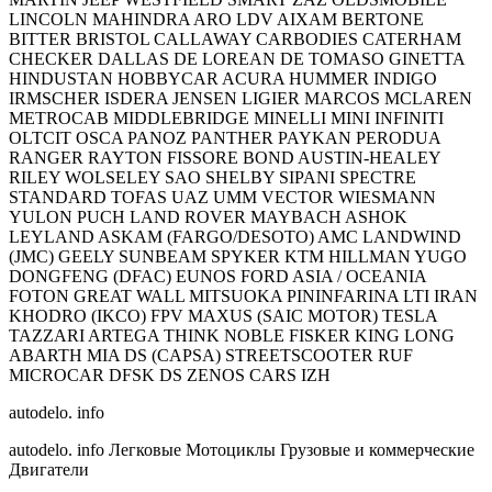
LINCOLN MAHINDRA ARO LDV AIXAM BERTONE
BITTER BRISTOL CALLAWAY CARBODIES CATERHAM
CHECKER DALLAS DE LOREAN DE TOMASO GINETTA
HINDUSTAN HOBBYCAR ACURA HUMMER INDIGO
IRMSCHER ISDERA JENSEN LIGIER MARCOS MCLAREN
METROCAB MIDDLEBRIDGE MINELLI MINI INFINITI
OLTCIT OSCA PANOZ PANTHER PAYKAN PERODUA
RANGER RAYTON FISSORE BOND AUSTIN-HEALEY
RILEY WOLSELEY SAO SHELBY SIPANI SPECTRE
STANDARD TOFAS UAZ UMM VECTOR WIESMANN
YULON PUCH LAND ROVER MAYBACH ASHOK
LEYLAND ASKAM (FARGO/DESOTO) AMC LANDWIND
(JMC) GEELY SUNBEAM SPYKER KTM HILLMAN YUGO
DONGFENG (DFAC) EUNOS FORD ASIA / OCEANIA
FOTON GREAT WALL MITSUOKA PININFARINA LTI IRAN
KHODRO (IKCO) FPV MAXUS (SAIC MOTOR) TESLA
TAZZARI ARTEGA THINK NOBLE FISKER KING LONG
ABARTH MIA DS (CAPSA) STREETSCOOTER RUF
MICROCAR DFSK DS ZENOS CARS IZH
autodelo. info
autodelo. info Легковые Мотоциклы Грузовые и коммерческие
Двигатели