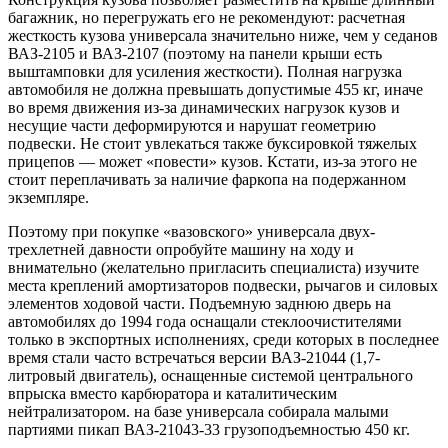
багажник, но перегружать его не рекомендуют: расчетная
жесткость кузова универсала значительно ниже, чем у седанов
ВАЗ-2105 и ВАЗ-2107 (поэтому на панели крыши есть
выштамповки для усиления жесткости). Полная нагрузка
автомобиля не должна превышать допустимые 455 кг, иначе
во время движения из-за динамических нагрузок кузов и
несущие части деформируются и нарушат геометрию
подвески. Не стоит увлекаться также буксировкой тяжелых
прицепов — может «повести» кузов. Кстати, из-за этого не
стоит переплачивать за наличие фаркопа на подержанном
экземпляре.
Поэтому при покупке «вазовского» универсала двух-
трехлетней давности опробуйте машину на ходу и
внимательно (желательно пригласить специалиста) изучите
места креплений амортизаторов подвески, рычагов и силовых
элементов ходовой части. Подъемную заднюю дверь на
автомобилях до 1994 года оснащали стеклоочистителями
только в экспортных исполнениях, среди которых в последнее
время стали часто встречаться версии ВАЗ-21044 (1,7-
литровый двигатель), оснащенные системой центрального
впрыска вместо карбюратора и каталитическим
нейтрализатором. на базе универсала собирала малыми
партиями пикап ВАЗ-21043-33 грузоподъемностью 450 кг.