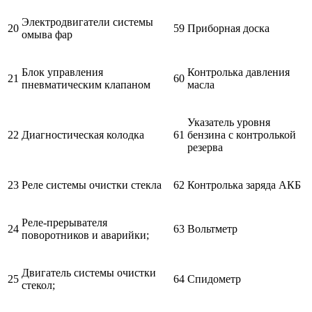
Электродвигатели системы
20
59
Приборная доска
омыва фар
Блок управления
Контролька давления
21
60
пневматическим клапаном
масла
Указатель уровня
22
Диагностическая колодка
61
бензина с контролькой
резерва
23
Реле системы очистки стекла
62
Контролька заряда АКБ
Реле-прерывателя
24
63
Вольтметр
поворотников и аварийки;
Двигатель системы очистки
25
64
Спидометр
стекол;