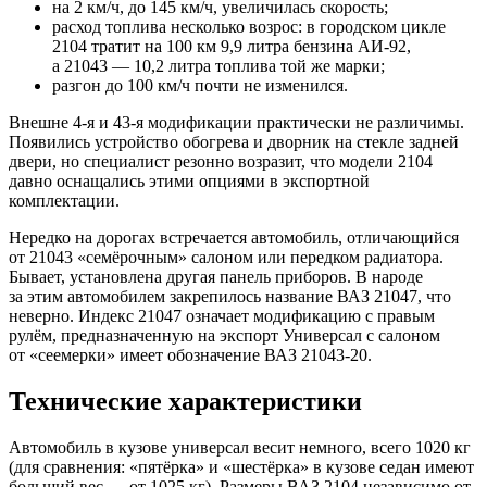
на 2 км/ч, до 145 км/ч, увеличилась скорость;
расход топлива несколько возрос: в городском цикле
2104 тратит на 100 км 9,9 литра бензина АИ-92,
а 21043 — 10,2 литра топлива той же марки;
разгон до 100 км/ч почти не изменился.
Внешне 4-я и 43-я модификации практически не различимы.
Появились устройство обогрева и дворник на стекле задней
двери, но специалист резонно возразит, что модели 2104
давно оснащались этими опциями в экспортной
комплектации.
Нередко на дорогах встречается автомобиль, отличающийся
от 21043 «семёрочным» салоном или передком радиатора.
Бывает, установлена другая панель приборов. В народе
за этим автомобилем закрепилось название ВАЗ 21047, что
неверно. Индекс 21047 означает модификацию с правым
рулём, предназначенную на экспорт Универсал с салоном
от «сеемерки» имеет обозначение ВАЗ 21043-20.
Технические характеристики
Автомобиль в кузове универсал весит немного, всего 1020 кг
(для сравнения: «пятёрка» и «шестёрка» в кузове седан имеют
больший вес — от 1025 кг). Размеры ВАЗ 2104 независимо от