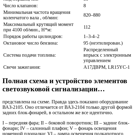
Число клапанов:
8
Минимальная частота вращения
820–880
коленчатого вала , об/мин:
Максимальный крутящий момент
112
при 4100 об/мин., Н*м:
Порядок работы цилиндров:
1–3-4–2
Октановое число бензина:
95 (неэтилирован.)
Распределенный
Система подачи топлива:
впрыск с электронным
управлением
Свечи зажигания:
А17ДВРМ, LR15YC-1
Полная схема и устройство элементов
светозвуковой сигнализации…
представлена на схеме. Правда здесь показано оборудование
ВАЗ-2105. Оно отличается от ВАЗ-2104 только другой формой
задних блок-фонарей, в остальном же все идентично.
I – передняя фара; II – боковой поворотник; III – задние блок-
фонари; IV – салонный плафон; V – фонарь освещения
номерной площадки; VI – лампа освещения подкапотного