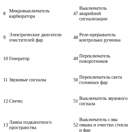
Выключатель
Микровыключатель
8
47
аварийной
карбюратора
сигнализации
Электрические двигатели
Реле-прерыватель
9
48
очистителей фар
контрольки ручника
Переключатель
10
Генератор
49
поворотников
Переключатель света
11
Звуковые сигналы
50
головных фар
Выключатель звукового
12
Свечи;
51
сигнала
Выключатель с-мы
Лампа подкапотного
13
52
омыва и очистки стекла
пространства
и фар