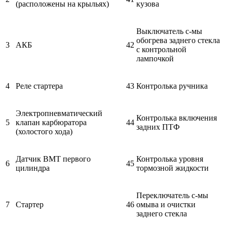
(расположены на крыльях)
кузова
Выключатель с-мы
обогрева заднего стекла
3
АКБ
42
с контрольной
лампочкой
4
Реле стартера
43
Контролька ручника
Электропневматический
Контролька включения
5
клапан карбюратора
44
задних ПТФ
(холостого хода)
Датчик ВМТ первого
Контролька уровня
6
45
цилиндра
тормозной жидкости
Переключатель с-мы
7
Cтартер
46
омыва и очистки
заднего стекла