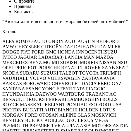
О проекте
Правила
Контакты
“Автокаталог и все новости из мира любителей автомобилей”
Каталог
ALFA ROMEO AUTO UNION AUDI AUSTIN BEDFORD
BMW CHRYSLER CITROËN DAF DAIHATSU DAIMLER
DODGE FIAT FORD GMC HONDA INNOCENTI ISUZU
IVECO JAGUAR LADA(ВАЗ) LANCIA MAN MAZDA
MERCEDES-BENZ MG MITSUBISHI MORRIS NISSAN NSU
OPEL PEUGEOT PORSCHE RENAULT ROVER SAAB SEAT
SKODA SUBARU SUZUKI TALBOT TOYOTA TRIUMPH
VAUXHALL VOLVO VOLKSWAGEN ZASTAVA AVIA
BARKAS BORGWARD CHEVROLET DACIA EBRO GAZ
SANTANA SSANGYONG STEYR TATA PIAGGIO
HYUNDAI KIA DAEWOO WARTBURG TRABANT AC
RENAULT TRUCKS FERRARI LAMBORGHINI ROLLS-
ROYCE MASERATI RELIANT PONTIAC FSO FORD USA
PROTON BUGATTI AUTOBIANCHI HOLDEN LOTUS
MORGAN FORD OTOSAN ALPINE GLAS MOSKVICH
BENTLEY BUICK CADILLAC GEO LEXUS MEGA
PLYMOUTH PREMIER TVR ALPINA ASIA MOTORS ASTON
MARTIN JEEP WESTFIELD SMART ZAZ OLDSMOBILE