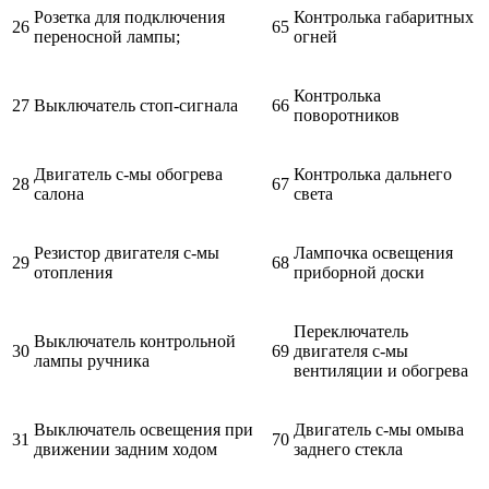
Розетка для подключения
Контролька габаритных
26
65
переносной лампы;
огней
Контролька
27
Выключатель стоп-сигнала
66
поворотников
Двигатель с-мы обогрева
Контролька дальнего
28
67
салона
света
Резистор двигателя с-мы
Лампочка освещения
29
68
отопления
приборной доски
Переключатель
Выключатель контрольной
30
69
двигателя с-мы
лампы ручника
вентиляции и обогрева
Выключатель освещения при
Двигатель с-мы омыва
31
70
движении задним ходом
заднего стекла