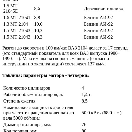
1.5 MT
8,6
Дизельное топливо
21045D
1.6 MT 21041
8,8
Бензин АИ-92
1.3 MT 2104
10,0
Бензин АИ-92
1.5 MT 21043i
10,3
Бензин АИ-92
1.5 MT 21043
10,3
Бензин АИ-92
Разгон до скорости в 100 км/час ВАЗ 2104 делает за 17 секунд
(это стандартный показатель для всех ВАЗ выпуска 1980–
1990- гг). Максимальная скорость машины (согласно
инструкции по эксплуатации) составляет 137 км/ч.
Таблица: параметры мотора «четвёрки»
Количество цилиндров:
4
Рабочий объем цилиндров, л:
1,45
Степень сжатия:
8,5
Номинальная мощность двигателя
при частоте вращения коленчатого
50,0 кВт.- (68,0 л.с.)
вала 5000 об/мин,:
Диаметр цилиндра, мм:
76
Ход поршня, мм:
80