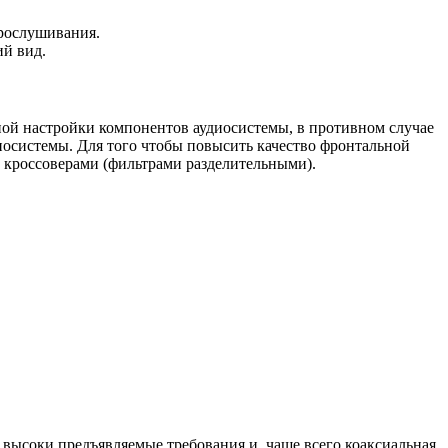
прослушивания.
ий вид.
ной настройки компонентов аудиосистемы, в противном случае
иосистемы. Для того чтобы повысить качество фронтальной
 кроссоверами (фильтрами разделительными).
о высоки предъявляемые требования и, чаще всего коаксиальная