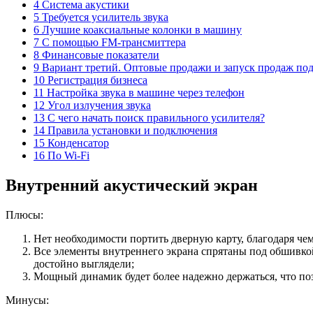
4 Система акустики
5 Требуется усилитель звука
6 Лучшие коаксиальные колонки в машину
7 С помощью FM-трансмиттера
8 Финансовые показатели
9 Вариант третий. Оптовые продажи и запуск продаж по
10 Регистрация бизнеса
11 Настройка звука в машине через телефон
12 Угол излучения звука
13 С чего начать поиск правильного усилителя?
14 Правила установки и подключения
15 Конденсатор
16 По Wi-Fi
Внутренний акустический экран
Плюсы:
Нет необходимости портить дверную карту, благодаря чем
Все элементы внутреннего экрана спрятаны под обшивкой
достойно выглядели;
Мощный динамик будет более надежно держаться, что поз
Минусы: