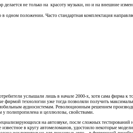
ор делается не только на красоту музыки, но и на внешние измен
о в одном положении. Часто стандартная комплектация направля
потребители услышали лишь в начале 2000-х, хотя сама фирма к 
ые фирмой технологии уже тогда позволяли получить максималь
втомобильным аудиосистемам. Революционным решением производ
м у полипропилена и целлюлозы, свойствами.
 специализирующихся на автозвуке, после сложных тестировани
 известное в кругу автомеломанов, удостоило некоторые модели з
оздана исключительно для люксовых авто – в фирменной линейке