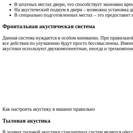
В штатных местах двери, что способствует экономии врем
На акустический подиум в двери – возможна установка 
В специально подготовленных местах – это предоставит
Фронтальная акустическая система
Данная система нуждается в особом внимании. При правильной
все действия по улучшению будут просто бессмысленны. Именн
акустики используют двухкомпонентные, иногда и трехкомпон
Как настроить акустику в машине правильно
Тыловая акустика
В задачах тыловой акустики стандартных систем является обес