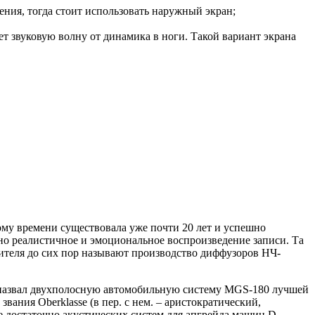
ения, тогда стоит использовать наружный экран;
ет звуковую волну от динамика в ноги. Такой вариант экрана
тому времени существовала уже почти 20 лет и успешно
но реалистичное и эмоциональное воспроизведение записи. Та
ителя до сих пор называют производство диффузоров НЧ-
й назвал двухполосную автомобильную систему MGS-180 лучшей
вания Oberklasse (в пер. с нем. – аристократический,
 достаточно акустических систем для апгрейда машин D-