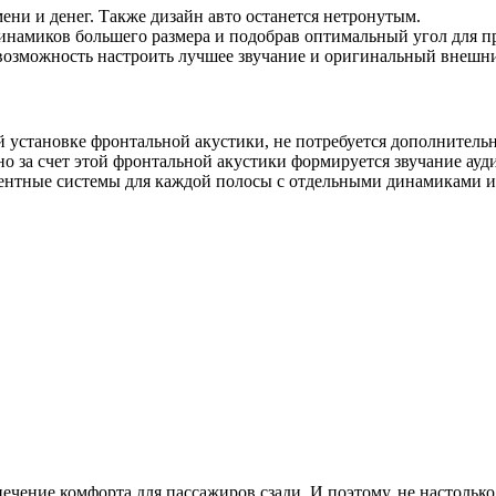
ени и денег. Также дизайн авто останется нетронутым.
динамиков большего размера и подобрав оптимальный угол для 
 возможность настроить лучшее звучание и оригинальный внешн
 установке фронтальной акустики, не потребуется дополнитель
о за счет этой фронтальной акустики формируется звучание ауд
ентные системы для каждой полосы с отдельными динамиками и
печение комфорта для пассажиров сзади. И поэтому, не настольк