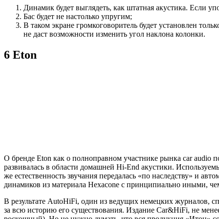
Динамик будет выглядеть, как штатная акустика. Если уп
Бас будет не настолько упругим;
В таком экране громкоговоритель будет установлен тольк
не даст возможности изменить угол наклона колонки.
6 Eton
О бренде Eton как о полноправном участнике рынка car audio 
развивалась в области домашней Hi-End акустики. Используем
же естественность звучания передалась «по наследству» и а
динамиков из материала Hexacone с принципиально иными, че
В результате AutoHiFi, один из ведущих немецких журналов,
за всю историю его существования. Издание Car&HiFi, не менее
роскошный). Но не нужно думать, что вся продукция «Итон» с