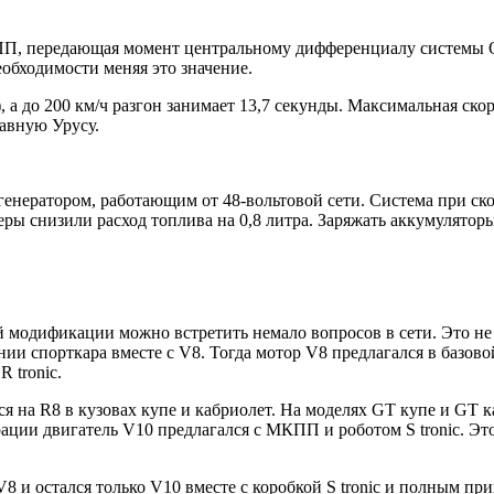
КПП, передающая момент центральному дифференциалу системы Q
обходимости меняя это значение.
), а до 200 км/ч разгон занимает 13,7 секунды. Максимальная ск
равную Урусу.
нератором, работающим от 48-вольтовой сети. Система при скоро
еры снизили расход топлива на 0,8 литра. Заряжать аккумулятор
ой модификации можно встретить немало вопросов в сети. Это не
нии спорткара вместе с V8. Тогда мотор V8 предлагался в базов
 tronic.
я на R8 в кузовах купе и кабриолет. На моделях GT купе и GT 
рации двигатель V10 предлагался с МКПП и роботом S tronic. Эт
 и остался только V10 вместе с коробкой S tronic и полным прив