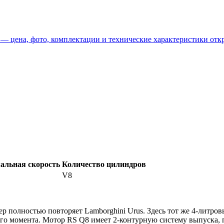
а — цена, фото, комплектации и технические характеристики от
альная скорость
Количество цилиндров
V8
ер полностью повторяет Lamborghini Urus. Здесь тот же 4-литр
о момента. Мотор RS Q8 имеет 2-контурную систему выпуска, по