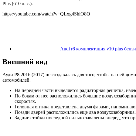
Plus (610 л. с.).
https://youtube.com/watch?v=QLxg4ShiO8Q
Audi r8 комплектация v10 plus бенз
Внешний вид
Ауди Р8 2016 (2017) не создавалась для того, чтобы на ней до
автомобилей.
На передней части выделяется радиаторная решетка, и
По бокам от нее расположились большие воздухозаборн
скоростях.
Головная оптика представлена двумя фарами, напоминающ
Позади дверей расположились еще два воздухозаборника
Задние стойки последней сильно завалены вперед, что пр