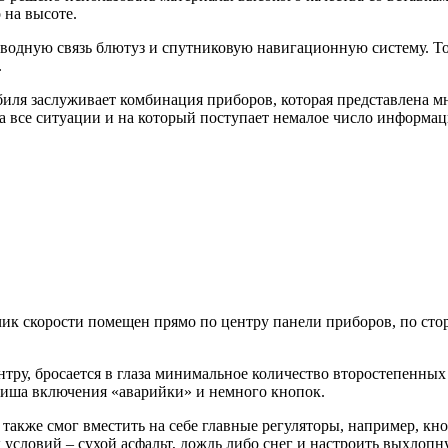
 на высоте.
оводную связь блютуз и спутниковую навигационную систему. То
.
обиля заслуживает комбинация приборов, которая представлен
а все ситуации и на который поступает немалое число информа
ик скорости помещен прямо по центру панели приборов, по сто
тру, бросается в глаза минимальное количество второстепенных 
виша включения «аварийки» и немного кнопок.
 также смог вместить на себе главные регуляторы, например, кн
словий – сухой асфальт, дождь либо снег и настроить выхлопну