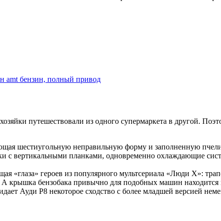
ин amt бензин, полный привод
мохозяйки путешествовали из одного супермаркета в другой. Поэ
меющая шестиугольную неправильную форму и заполненную пчел
ики с вертикальными планками, одновременно охлаждающие сис
ая «глаза» героев из популярного мультсериала «Люди Х»: тра
. А крышка бензобака привычно для подобных машин находится
идает Ауди Р8 некоторое сходство с более младшей версией нем