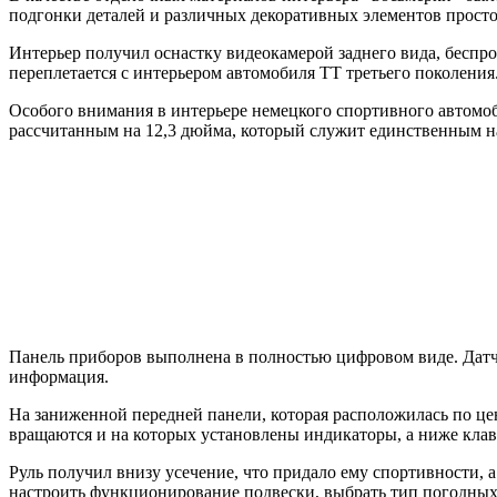
подгонки деталей и различных декоративных элементов просто
Интерьер получил оснастку видеокамерой заднего вида, беспр
переплетается с интерьером автомобиля ТТ третьего поколения
Особого внимания в интерьере немецкого спортивного автом
рассчитанным на 12,3 дюйма, который служит единственным н
Панель приборов выполнена в полностью цифровом виде. Датч
информация.
На заниженной передней панели, которая расположилась по цен
вращаются и на которых установлены индикаторы, а ниже кла
Руль получил внизу усечение, что придало ему спортивности, а
настроить функционирование подвески, выбрать тип погодных у