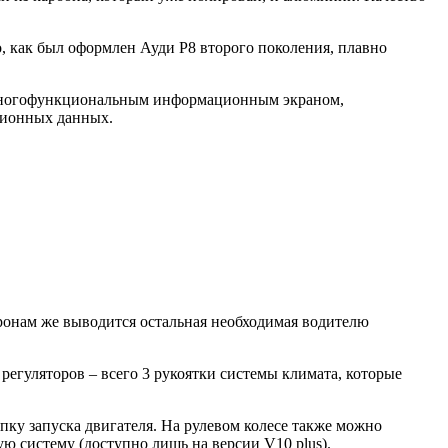
, как был оформлен Ауди Р8 второго поколения, плавно
а многофункциональным информационным экраном,
ционных данных.
ронам же выводится остальная необходимая водителю
регуляторов – всего 3 рукоятки системы климата, которые
опку запуска двигателя. На рулевом колесе также можно
ю систему (доступно лишь на версии V10 plus).