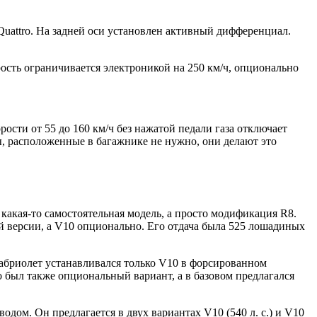
uattro. На задней оси установлен активный дифференциал.
орость ограничивается электроникой на 250 км/ч, опционально
сти от 55 до 160 км/ч без нажатой педали газа отключает
ы, расположенные в багажнике не нужно, они делают это
 какая-то самостоятельная модель, а просто модификация R8.
ой версии, а V10 опционально. Его отдача была 525 лошадиных
кабриолет устанавливался только V10 в форсированном
о был также опциональный вариант, а в базовом предлагался
одом. Он предлагается в двух вариантах V10 (540 л. с.) и V10