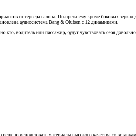
риантов интерьера салона. По-прежнему кроме боковых зеркал 
тановлена аудиосистема Bang & Olufsen с 12 динамиками.
ажно кто, водитель или пассажир, будут чувствовать себя довол
о решено использовать материалы высокого качества со вставка