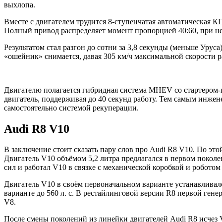
выхлопа.
Вместе с двигателем трудится 8-ступенчатая автоматическая 
Полный привод распределяет момент пропорцией 40:60, при не
Результатом стал разгон до сотни за 3,8 секунды (меньше Уруса
«ошейник» снимается, давая 305 км/ч максимальной скорости 
Двигателю полагается гибридная система MHEV со стартером-ге
двигатель, поддерживая до 40 секунд работу. Тем самым инжен
самостоятельно системой рекуперации.
Audi R8 V10
В заключение стоит сказать пару слов про Audi R8 V10. По эт
Двигатель V10 объёмом 5,2 литра предлагался в первом поколе
сил и работал V10 в связке с механической коробкой и роботом R
Двигатель V10 в своём первоначальном варианте устанавливалс
варианте до 560 л. с. В рестайлинговой версии R8 первой гене
V8.
После смены поколений из линейки двигателей Audi R8 исчез V8