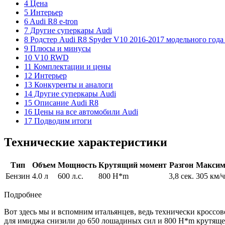
4 Цена
5 Интерьер
6 Audi R8 e-tron
7 Другие суперкары Audi
8 Родстер Audi R8 Spyder V10 2016-2017 модельного год
9 Плюсы и минусы
10 V10 RWD
11 Комплектации и цены
12 Интерьер
13 Конкуренты и аналоги
14 Другие суперкары Audi
15 Описание Audi R8
16 Цены на все автомобили Audi
17 Подводим итоги
Технические характеристики
Тип
Объем
Мощность
Крутящий момент
Разгон
Максим
Бензин
4.0 л
600 л.с.
800 H*m
3,8 сек.
305 км/ч
Подробнее
Вот здесь мы и вспомним итальянцев, ведь технически кроссов
для имиджа снизили до 650 лошадиных сил и 800 H*m крутящег