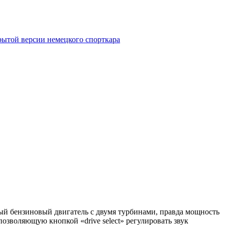
крытой версии немецкого спорткара
овый бензиновый двигатель с двумя турбинами, правда мощность
зволяющую кнопкой «drive select» регулировать звук