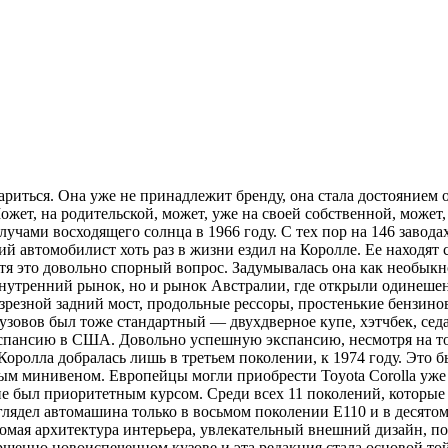
тариться. Она уже не принадлежит бренду, она стала достоянием
 Может, на родительской, может, уже на своей собственной, может
лучами восходящего солнца в 1966 году. С тех пор на 146 завод
й автомобилист хоть раз в жизни ездил на Королле. Ее находят
отя это довольно спорный вопрос. Задумывалась она как необы
внутренний рынок, но и рынок Австралии, где открыли одинешен
зрезной задний мост, продольные рессоры, простенькие бензино
узовов был тоже стандартный — двухдверное купе, хэтчбек, сед
экспансию в США. Довольно успешную экспансию, несмотря на т
Королла добралась лишь в третьем поколении, к 1974 году. Это 
м минивеном. Европейцы могли приобрести Toyota Corolla уже с
не был приоритетным курсом. Среди всех 11 поколений, которые
ядел автомашина только в восьмом поколении Е110 и в десятом.
ая архитектура интерьера, увлекательный внешний дизайн, по
вершенно новоиспеченном кузове и эта редакция стала основой т