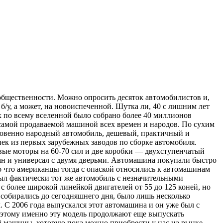
 общественности. Можно опросить десяток автомобилистов и,
, б/у, а может, на новоиспеченной. Шутка ли, 40 с лишним лет
ах по всему вселенной было собрано более 40 миллионов
 самой продаваемой машиной всех времен и народов. По сухим
кновенно народный автомобиль, дешевый, практичный и
ек из первых зарубежных заводов по сборке автомобиля.
вые моторы на 60-70 сил и две коробки — двухступенчатый
ан и универсал с двумя дверьми. Автомашина покупали быстро
о что американцы тогда с опаской относились к автомашинам
был фактически тот же автомобиль с незначительными
 более широкой линейкой двигателей от 55 до 125 коней, но
 собирались до сегодняшнего дня, было лишь несколько
 С 2006 года выпускался этот автомашина и он уже был с
этому именно эту модель продолжают еще выпускать
ой машины, которую пока можно приобрести у нас на рынке.