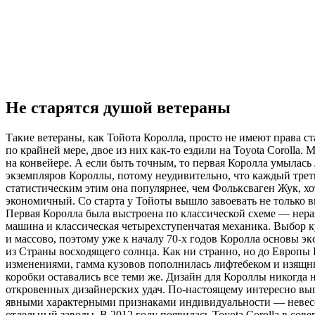
Не старятся душой ветераны
Такие ветераны, как Тойота Королла, просто не имеют права с
по крайней мере, двое из них как-то ездили на Toyota Corolla.
на конвейере. А если быть точным, то первая Королла умылась 
экземпляров Короллы, потому неудивительно, что каждый трети
статистическим этим она популярнее, чем Фольксваген Жук, х
экономичный. Со старта у Тойоты вышло завоевать не только 
Первая Королла была выстроена по классической схеме — нера
машина и классическая четырехступенчатая механика. Выбор к
и массово, поэтому уже к началу 70-х годов Королла основы 
из Страны восходящего солнца. Как ни странно, но до Европы 
изменениями, гамма кузовов пополнилась лифтебеком и изящны
коробки оставались все теми же. Дизайн для Короллы никогда 
откровенных дизайнерских удач. По-настоящему интересно выгл
явными характерными признаками индивидуальности — невесом
отдельный заводы. В 2012 году появилась Toyota Corollа в со